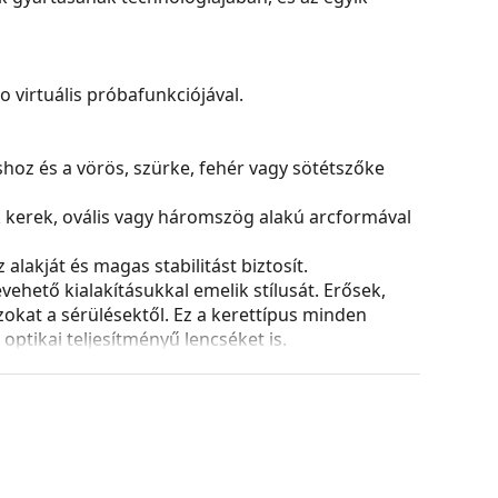
virtuális próbafunkciójával.
ushoz és a vörös, szürke, fehér vagy sötétszőke
k kerek, ovális vagy háromszög alakú arcformával
alakját és magas stabilitást biztosít.
ehető kialakításukkal emelik stílusát. Erősek,
azokat a sérülésektől. Ez a kerettípus minden
ptikai teljesítményű lencséket is.
ozíciójának és illeszkedésének finom módosítását
ását mindig tapasztalt optikusnak kell elvégeznie
 és ápolására. Egyes modellekhez kendő helyett