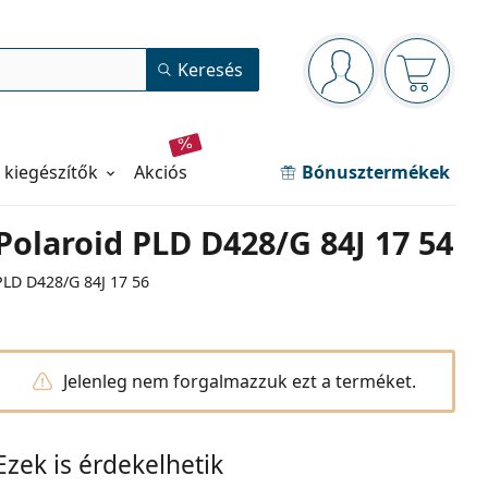
Navigációs panel
Keresés
Bejelentkezve
Kosara ür
 kiegészítők
akciós
Bónusztermékek
Polaroid PLD D428/G 84J 17 54
PLD D428/G 84J 17 56
Jelenleg nem forgalmazzuk ezt a terméket.
Ezek is érdekelhetik