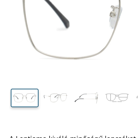
143 mm
Szélesség
Lencseszél
51 mm
56 mm
Lencsemagasság
Lencseszélesség