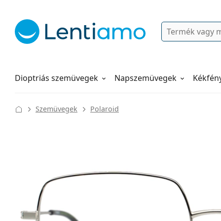
Keresés
Bejelentkezés
Navigációs menü
Folyadékok
Hogyan rendeljen
Dioptriás szemüvegek
Napszemüvegek
Kékfén
Szemüvegek
Polaroid