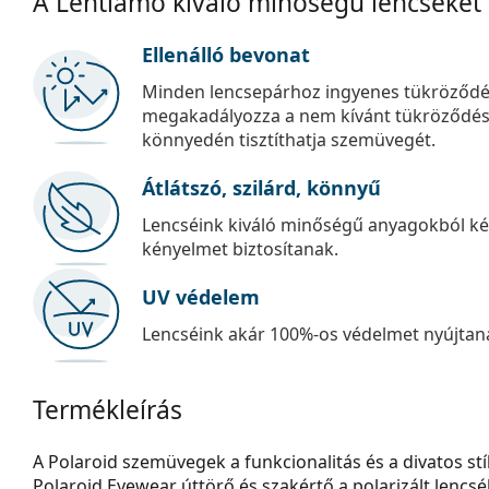
A Lentiamo kiváló minőségű lencséket
Ellenálló bevonat
Minden lencsepárhoz ingyenes tükröződé
megakadályozza a nem kívánt tükröződést, é
könnyedén tisztíthatja szemüvegét.
Átlátszó, szilárd, könnyű
Lencséink kiváló minőségű anyagokból kés
kényelmet biztosítanak.
UV védelem
Lencséink akár 100%-os védelmet nyújtana
Termékleírás
A Polaroid szemüvegek a funkcionalitás és a divatos stí
Polaroid Eyewear úttörő és szakértő a polarizált lencs