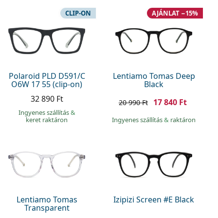
CLIP-ON
AJÁNLAT −15%
Polaroid PLD D591/C
Lentiamo Tomas Deep
O6W 17 55 (clip-on)
Black
32 890 Ft
17 840 Ft
20 990 Ft
Ingyenes szállítás
&
keret raktáron
Ingyenes szállítás
&
raktáron
Lentiamo Tomas
Izipizi Screen #E Black
Transparent