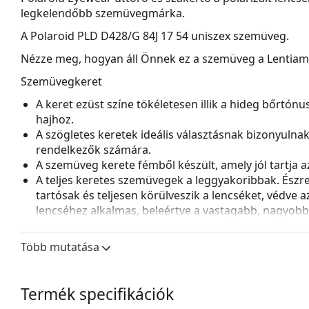
legkelendőbb szemüvegmárka.
A
Polaroid PLD D428/G 84J 17 54
uniszex szemüveg.
Nézze meg, hogyan áll Önnek ez a szemüveg a Lentiamo 
Szemüvegkeret
A keret ezüst színe tökéletesen illik a hideg bőrtón
hajhoz.
A szögletes keretek ideális választásnak bizonyulna
rendelkezők számára.
A szemüveg kerete fémből készült, amely jól tartja az 
A teljes keretes szemüvegek a leggyakoribbak. Észrev
tartósak és teljesen körülveszik a lencséket, védve 
lencséhez alkalmas, beleértve a vastagabb, nagyobb o
Az állítható orrpárnák lehetővé teszik a szemüveg p
a nagyobb kényelem érdekében. Az orrpárnák beállít
Több mutatása
a sérülések vagy törések elkerülése érdekében.
Kiegészítők
Termék specifikációk
A mellékelt kendő ideális a szemüvegek tisztítására