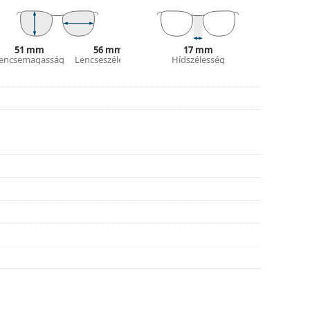
tílusokat találjon, vagy nézze meg
szemüveg
hoz.
51 mm
56 mm
17 mm
encsemagasság
Lencseszélesség
Hídszélesség
asználati útmutatót.