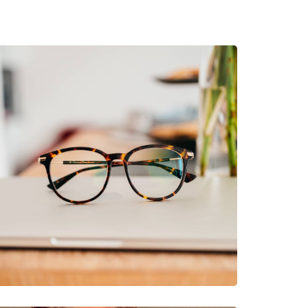
gek
56