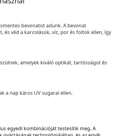
 használ
smentes bevonatot adunk. A bevonat
s véd a karcolások, víz, por és foltok ellen, így
zülnek, amelyek kiváló optikát, tartósságot és
k a nap káros UV sugarai ellen.
lus egyedi kombinációját testesítik meg. A
ék gyártásának technológiájában, és az egyik