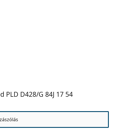
id PLD D428/G 84J 17 54
zászólás