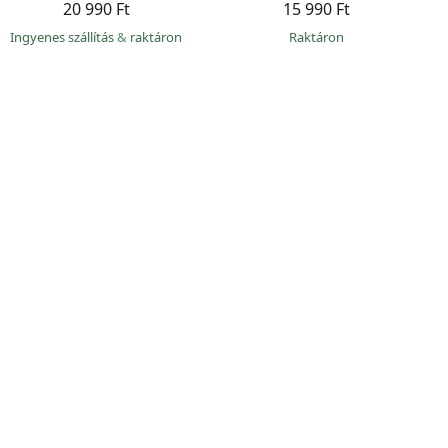
20 990 Ft
15 990 Ft
Ingyenes szállítás
&
raktáron
raktáron