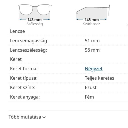
szövetzsák is tartozhat.
Fedezze fel a teljes
szemüveg
kínálatot, hogy további s
útmutatónkat
, ha segítségre van szüksége a választás
143 mm
145 mm
Szélesség
Szárhossz
L
Ez orvostechnikai eszköz. Használat előtt olvasd el a h
Lencse
Lencsemagasság:
51 mm
Lencseszélesség:
56 mm
Keret
Keret forma:
Négyzet
Keret típusa:
Teljes keretes
Keret színe:
Ezüst
Keret anyaga:
Fém
Méret:
L
Szélesség:
143 mm
Több mutatása
Szárhossz:
145 mm