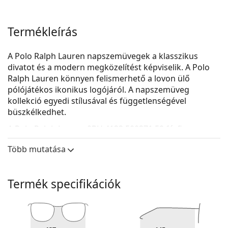
Termékleírás
A Polo Ralph Lauren napszemüvegek a klasszikus
divatot és a modern megközelítést képviselik. A Polo
Ralph Lauren könnyen felismerhető a lovon ülő
pólójátékos ikonikus logójáról. A napszemüveg
kollekció egyedi stílusával és függetlenségével
büszkélkedhet.
A
Polo Ralph Lauren 0PH 4133 500371 59
férfi
napszemüveg.
Több mutatása
Nézze meg, hogyan áll Önnek ez a napszemüveg a
Lentiamo virtuális próbafunkciójával.
Termék specifikációk
Napszemüvegkeret
A keret barna színe tökéletesen illik a meleg
bőrtónushoz és a világos barna, fekete vagy
sötétszőke hajhoz.