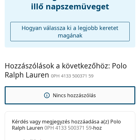
Kiegészítők
illő napszemüveget
Tok:
Igen
Tisztítókendő:
Igen
Hogyan válassza ki a legjobb keretet
Egyéb
magának
Nem:
Férfi
Kategória:
Napszemüvegek
Márka:
Polo Ralph Lauren
Hozzászólások a következőhöz: Polo
Ralph Lauren
Használat:
Divat
0PH 4133 500371 59
Kód:
0PH 4133 500371 59
Nincs hozzászólás
Kérdés vagy megjegyzés hozzáadása a(z) Polo
Ralph Lauren
0PH 4133 500371 59
-hoz