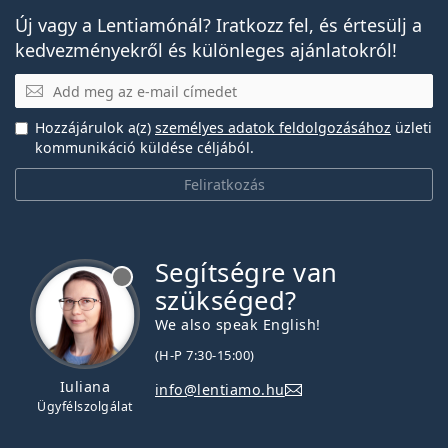
Új vagy a Lentiamónál? Iratkozz fel, és értesülj a
kedvezményekről és különleges ajánlatokról!
E-mail
Hozzájárulok a(z)
személyes adatok feldolgozásához
üzleti
kommunikáció küldése céljából.
Feliratkozás
Segítségre van
szükséged?
We also speak English!
(H-P 7:30-15:00)
Iuliana
info@lentiamo.hu
Ügyfélszolgálat