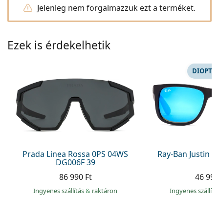
Precision
Jelenleg nem forgalmazzuk ezt a terméket.
Total
Ezek is érdekelhetik
DIOPTR
Prada Linea Rossa 0PS 04WS
Ray-Ban Justin 
DG006F 39
86 990 Ft
46 990
Ingyenes szállítás
&
raktáron
Ingyenes szállít