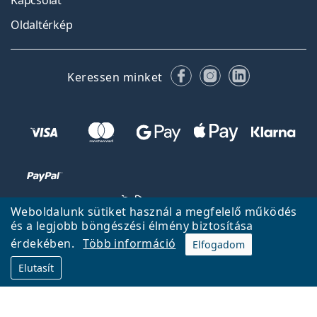
Oldaltérkép
Facebook
Instagram
LinkedIn
Keressen minket
Weboldalunk sütiket használ a megfelelő működés
és a legjobb böngészési élmény biztosítása
érdekében.
Több információ
Elfogadom
Vissza a főoldalra
Fel
Elutasít
A Lentiamo.hu tulajdonosa és üzemeltetője a Lentiamo s.r.o.,
Csehország
18 éve az Ön szolgálatában.