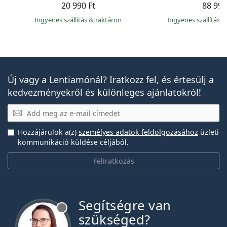
20 990 Ft
88 990
Ingyenes szállítás
&
raktáron
Ingyenes szállítás
&
Új vagy a Lentiamónál? Iratkozz fel, és értesülj a
kedvezményekről és különleges ajánlatokról!
E-mail
Hozzájárulok a(z)
személyes adatok feldolgozásához
üzleti
kommunikáció küldése céljából.
Feliratkozás
Segítségre van
szükséged?