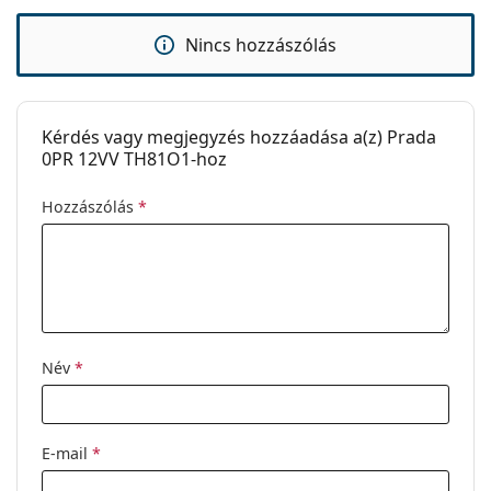
Kiegészítők
Nincs hozzászólás
Tok:
Igen
Tisztítókendő:
Igen
Kérdés vagy megjegyzés hozzáadása a(z) Prada
Egyéb
0PR 12VV TH81O1-hoz
Nem:
Női
Hozzászólás
*
Kategória:
Dioptriás szemüvegek
Márka:
Prada
Kód:
0PR 12VV TH81O1 52
Név
*
E-mail
*