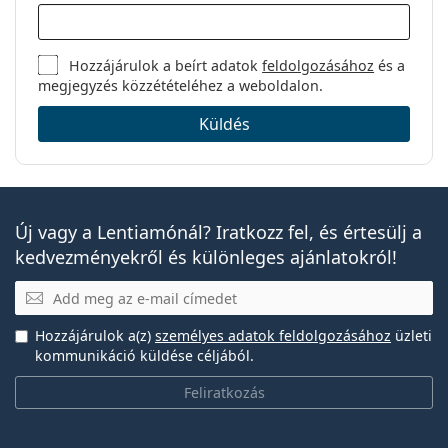
Gyártó:
CooperVision
Lencsék
3
Hozzájárulok a beírt adatok
feldolgozásához
és a
dobozonként:
megjegyzés közzétételéhez a weboldalon.
Súly:
16 g
Küldés
Egyéb
Kategória:
Havi kontaktlencsék
Tórikus kontaktlencsék
Kontaktlencsék
Új vagy a Lentiamónál? Iratkozz fel, és értesülj a
kedvezményekről és különleges ajánlatokról!
E-mail
Hozzájárulok a(z)
személyes adatok feldolgozásához
üzleti
kommunikáció küldése céljából.
Feliratkozás