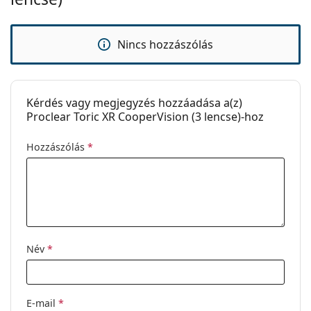
Víztartalom:
60 %, 62 %
Oxigénáteresztő
30 Dk/t
Nincs hozzászólás
képesség:
UV szűrő:
Nem
Szilikon-
Nem
Kérdés vagy megjegyzés hozzáadása a(z)
hidrogél:
Proclear Toric XR CooperVision (3 lencse)-hoz
Használat
Hozzászólás
*
Lejárat:
Legalább 47 hónap
Könnyű
Nem
kezelhetőséget
segítő színezés:
Kiterjesztett
Nem
Név
*
viselési idő:
Kifordítás jelző:
Nem
Csomag
E-mail
*