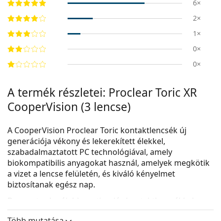
6×
2×
1×
0×
0×
A termék részletei: Proclear Toric XR
CooperVision (3 lencse)
A CooperVision Proclear Toric kontaktlencsék új
generációja vékony és lekerekített élekkel,
szabadalmaztatott PC technológiával, amely
biokompatibilis anyagokat használ, amelyek megkötik
a vizet a lencse felületén, és kiváló kényelmet
biztosítanak egész nap.
De most, a legújabb asztigmiás kontaktlencsékkel, a
Proclear Toric-kal, tiszta látást élvezhet minden
Több mutatása