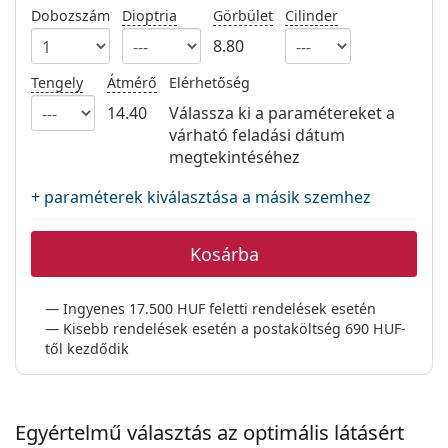
Precision
Dobozszám
Dioptria
Görbület
Cilinder
8.80
Total
Tengely
Átmérő
Elérhetőség
14.40
Válassza ki a paramétereket a
várható feladási dátum
megtekintéséhez
+ paraméterek kiválasztása a másik szemhez
Kosárba
Ingyenes 17.500 HUF feletti rendelések esetén
Kisebb rendelések esetén a postaköltség 690 HUF-
től kezdődik
Egyértelmű választás az optimális látásért