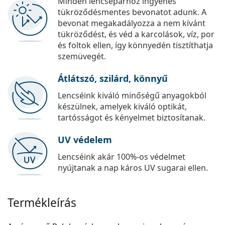
Minden lencsepárhoz ingyenes
tükröződésmentes bevonatot adunk. A
bevonat megakadályozza a nem kívánt
tükröződést, és véd a karcolások, víz, por
és foltok ellen, így könnyedén tisztíthatja
szemüvegét.
Átlátszó, szilárd, könnyű
Lencséink kiváló minőségű anyagokból
készülnek, amelyek kiváló optikát,
tartósságot és kényelmet biztosítanak.
UV védelem
Lencséink akár 100%-os védelmet
nyújtanak a nap káros UV sugarai ellen.
Termékleírás