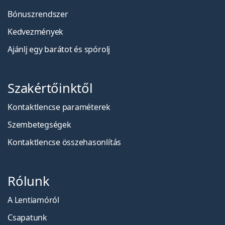
Bónuszrendszer
Kedvezmények
Ajánlj egy barátot és spórolj
Szakértőinktől
Kontaktlencse paraméterek
Szembetegségek
Kontaktlencse összehasonlítás
Rólunk
A Lentiamóról
Csapatunk