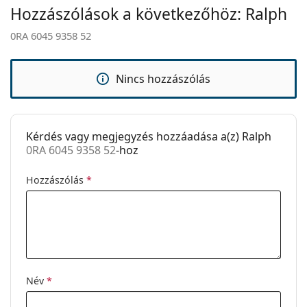
Hozzászólások a következőhöz: Ralph
Állítható
Igen
választáshoz.
orrpárna:
0RA 6045 9358 52
Ez orvostechnikai eszköz. Használat előtt olvasd el a
Kiegészítők
használati útmutatót.
Tok:
Igen
Nincs hozzászólás
Tisztítókendő:
Igen
Egyéb
Kérdés vagy megjegyzés hozzáadása a(z) Ralph
Nem:
Női
0RA 6045 9358 52
-hoz
Kategória:
Dioptriás szemüvegek
Hozzászólás
*
Márka:
Ralph
Kód:
0RA 6045 9358 52
Név
*