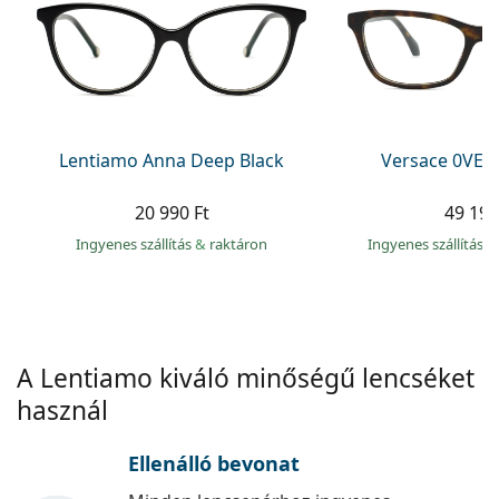
Precision
Total
Lentiamo Anna Deep Black
Versace 0VE3
20 990 Ft
49 190
Ingyenes szállítás
&
raktáron
Ingyenes szállítás
&
A Lentiamo kiváló minőségű lencséket
használ
Ellenálló bevonat