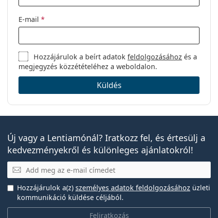
E-mail
*
Hozzájárulok a beírt adatok
feldolgozásához
és a
megjegyzés közzétételéhez a weboldalon.
Küldés
Új vagy a Lentiamónál? Iratkozz fel, és értesülj a
kedvezményekről és különleges ajánlatokról!
E-mail
Hozzájárulok a(z)
személyes adatok feldolgozásához
üzleti
kommunikáció küldése céljából.
Feliratkozás