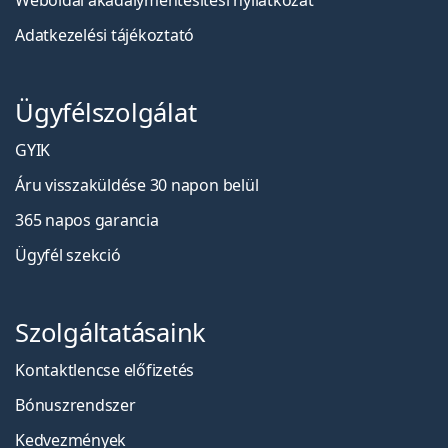
Weboldal akadálymentesítési nyilatkozat
Adatkezelési tájékoztató
Ügyfélszolgálat
GYIK
Áru visszaküldése 30 napon belül
365 napos garancia
Ügyfél szekció
Szolgáltatásaink
Kontaktlencse előfizetés
Bónuszrendszer
Kedvezmények