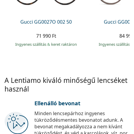
Precision
Total
Gucci GG0027O 002 50
Gucci GG002
71 990 Ft
84 990
Ingyenes szállítás
&
keret raktáron
Ingyenes szállítás
&
A Lentiamo kiváló minőségű lencséket
használ
Ellenálló bevonat
Minden lencsepárhoz ingyenes
tükröződésmentes bevonatot adunk. A
bevonat megakadályozza a nem kívánt
tükröződést, és véd a karcolások, víz, por