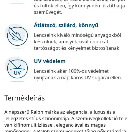
és foltok ellen, így könnyedén tisztíthatja
szemüvegét.
Átlátszó, szilárd, könnyű
Lencséink kiváló minőségű anyagokból
készülnek, amelyek kiváló optikát,
tartósságot és kényelmet biztosítanak.
UV védelem
Lencséink akár 100%-os védelmet
nyújtanak a nap káros UV sugarai ellen.
Termékleírás
A népszerű Ralph márka az elegancia, a luxus és a
jellegzetes stílus szinonimája. A szemüvegkollekció tele
van kifinomult ízléssel, eleganciával és magas
minőséggel. A Ralph szemüvegeket főleg nők számára