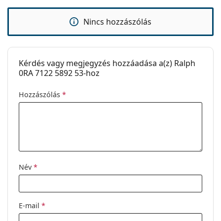
Kiegészítők
Tok:
Igen
Nincs hozzászólás
Tisztítókendő:
Igen
Egyéb
Kérdés vagy megjegyzés hozzáadása a(z) Ralph
Nem:
Női
0RA 7122 5892 53-hoz
Kategória:
Dioptriás szemüvegek
Hozzászólás
*
Márka:
Ralph
Kód:
0RA7122 5892 53
Név
*
E-mail
*