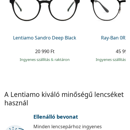
Precision
Total
Lentiamo Sandro Deep Black
Ray-Ban 0RX
20 990 Ft
45 990
Ingyenes szállítás
&
raktáron
Ingyenes szállítás
&
A Lentiamo kiváló minőségű lencséket
használ
Ellenálló bevonat
Minden lencsepárhoz ingyenes