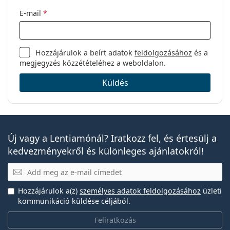
E-mail
*
Hozzájárulok a beírt adatok
feldolgozásához
és a
megjegyzés közzétételéhez a weboldalon.
Küldés
Új vagy a Lentiamónál? Iratkozz fel, és értesülj a
kedvezményekről és különleges ajánlatokról!
E-mail
Hozzájárulok a(z)
személyes adatok feldolgozásához
üzleti
kommunikáció küldése céljából.
Feliratkozás