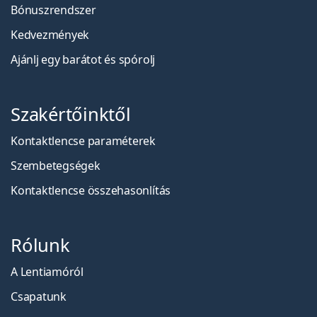
Bónuszrendszer
Kedvezmények
Ajánlj egy barátot és spórolj
Szakértőinktől
Kontaktlencse paraméterek
Szembetegségek
Kontaktlencse összehasonlítás
Rólunk
A Lentiamóról
Csapatunk