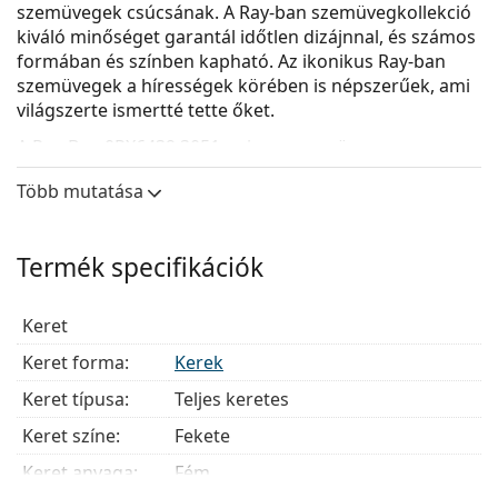
szemüvegek csúcsának. A Ray-ban szemüvegkollekció
kiváló minőséget garantál időtlen dizájnnal, és számos
formában és színben kapható. Az ikonikus Ray-ban
szemüvegek a hírességek körében is népszerűek, ami
világszerte ismertté tette őket.
A
Ray-Ban 0RX6439 3051
uniszex szemüveg.
Szemüvegkeret
Több mutatása
A keret fekete színe tökéletesen illik a hideg
bőrtónushoz és a világos szőke, világosbarna vagy
Termék specifikációk
fekete hajhoz.
A kerek keretek ideális választásnak bizonyulnak
szögletes vagy ovális arcformával rendelkezők
Keret
számára.
Keret forma:
Kerek
A szemüveg kerete fémből készült, amely jól tartja
az alakját és magas stabilitást biztosít.
Keret típusa:
Teljes keretes
A teljes keretes szemüvegek a leggyakoribbak.
Keret színe:
Fekete
Észrevehető kialakításukkal emelik stílusát. Erősek,
tartósak és teljesen körülveszik a lencséket, védve
Keret anyaga:
Fém
azokat a sérülésektől. Ez a kerettípus minden