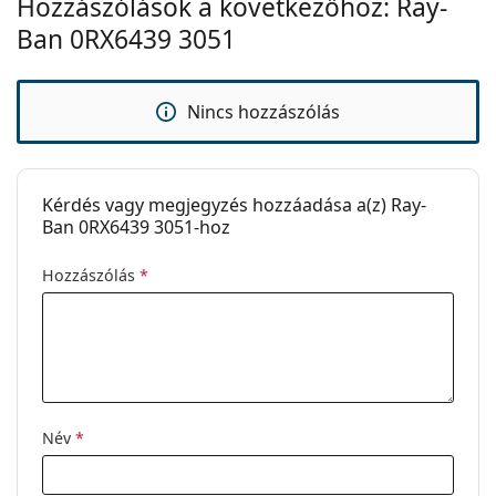
Hozzászólások a következőhöz: Ray-
Ez orvostechnikai eszköz. Használat előtt olvasd el a
használati útmutatót.
Ban 0RX6439 3051
Nincs hozzászólás
Kérdés vagy megjegyzés hozzáadása a(z) Ray-
Ban 0RX6439 3051-hoz
Hozzászólás
*
Név
*