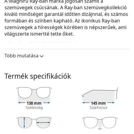
A világhírű Ray-ban márka jogosan számít a
szemüvegek csúcsának. A Ray-ban szemüvegkollekció
kiváló minőséget garantál időtlen dizájnnal, és számos
formában és színben kapható. Az ikonikus Ray-ban
szemüvegek a hírességek körében is népszerűek, ami
világszerte ismertté tette őket.
A
Ray-Ban 0RX8420 2502 58
férfi szemüveg.
Nézze meg, hogyan áll Önnek ez a szemüveg a
Több mutatása
Lentiamo virtuális próbafunkciójával.
Szemüvegkeret
Termék specifikációk
A keret ezüst színe tökéletesen illik a hideg
bőrtónushoz és a vörös, szürke, fehér vagy
sötétszőke hajhoz.
A pilóta keretek ideális választásnak bizonyulnak
138 mm
145 mm
szögletes, ovális vagy háromszög alakú arcformával
Szélesség
Szárhossz
rendelkezők számára.
A szemüveg kerete fémből készült, amely jól tartja
az alakját és magas stabilitást biztosít.
A teljes keretes szemüvegek a leggyakoribbak.