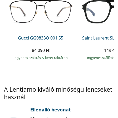
Precision
Total
Gucci GG0833O 001 55
Saint Laurent SL 
84 090 Ft
149 49
Ingyenes szállítás
&
keret raktáron
Ingyenes szállítás
&
A Lentiamo kiváló minőségű lencséket
használ
Ellenálló bevonat