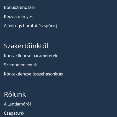
Bónuszrendszer
Kedvezmények
Ajánlj egy barátot és spórolj
Szakértőinktől
Kontaktlencse paraméterek
Szembetegségek
Kontaktlencse összehasonlítás
Rólunk
A Lentiamóról
Csapatunk