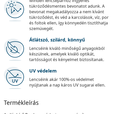
Minden lencsepárhoz ingyenes
tükröződésmentes bevonatot adunk. A
bevonat megakadályozza a nem kívánt
tükröződést, és véd a karcolások, víz, por
és foltok ellen, így könnyedén tisztíthatja
szemüvegét.
Átlátszó, szilárd, könnyű
Lencséink kiváló minőségű anyagokból
készülnek, amelyek kiváló optikát,
tartósságot és kényelmet biztosítanak.
UV védelem
Lencséink akár 100%-os védelmet
nyújtanak a nap káros UV sugarai ellen.
Termékleírás