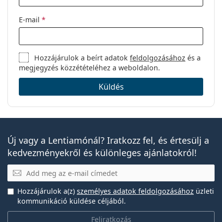
E-mail
*
Hozzájárulok a beírt adatok
feldolgozásához
és a
megjegyzés közzétételéhez a weboldalon.
Küldés
Új vagy a Lentiamónál? Iratkozz fel, és értesülj a
kedvezményekről és különleges ajánlatokról!
E-mail
Hozzájárulok a(z)
személyes adatok feldolgozásához
üzleti
kommunikáció küldése céljából.
Feliratkozás