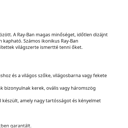
zött. A Ray-Ban magas minőséget, időtlen dizájnt
ben kapható. Számos ikonikus Ray-Ban
ettek világszerte ismertté tenni őket.
nushoz és a világos szőke, világosbarna vagy fekete
ak bizonyulnak kerek, ovális vagy háromszög
készült, amely nagy tartósságot és kényelmet
kben garantált.