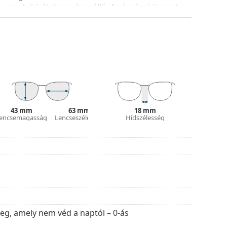
, amely kivételesen karcálló. Az ásványi üveget
yagokhoz képest.
ly 100%-os védelmet nyújt a napfénytől. A
k (fényáteresztés 80 – 100%). Nagyon enyhén
lleni védelemre, de nem a nap ellen.
íne és kialakítása eltérő lehet.
sára és ápolására. Egyes modellekhez kendő
43 mm
63 mm
18 mm
encsemagasság
Lencseszélesség
Hídszélesség
lusokat találjon népszerű márkáktól.
eg, amely nem véd a naptól – 0-ás