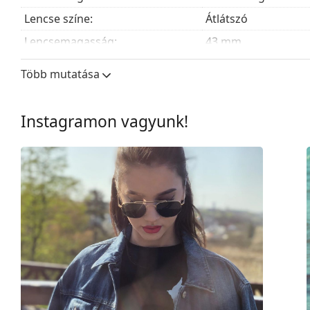
Lencse színe:
Átlátszó
Lencsemagasság:
43 mm
Lencseszélesség:
63 mm
Több mutatása
Lencse anyaga:
Ásványi üveg
UV szűrő 400:
Igen
Instagramon vagyunk!
Keret
Keret forma:
Négyzet
Keret színe:
Fekete
Keret anyaga:
Műanyag
Méret:
M
Szélesség:
134 mm
Szárhossz:
130 mm
Hídszélesség:
18 mm