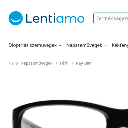
Keresés
Bejelentkezés
Navigációs menü
Folyadékok
Hogyan rendeljen
Dioptriás szemüvegek
Napszemüvegek
Kékfén
Napszemüvegek
Férfi
Ray-Ban