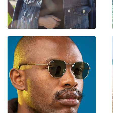
Súly:
100 g
Állítható orrpárna:
Nem
Kiegészítők
Tok:
Igen
Tisztítókendő:
Igen
Egyéb
Nem:
Férfi
Kategória:
Napszemüvegek
Márka:
Ray-Ban
Használat:
Divat
Kód:
RB4300 601/B5 63
Dioptriás kivitelben elérhető:
Nem