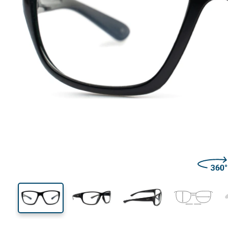
134 mm
Szélesség
Lencseszél
43 mm
63 mm
Lencsemagasság
Lencseszélesség