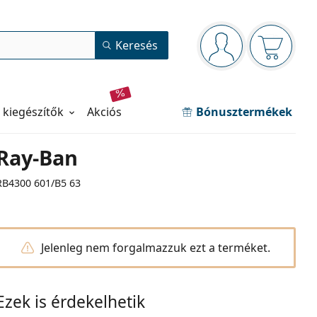
Navigációs panel
Keresés
Bejelentkezve
Kosara ür
 kiegészítők
akciós
Bónusztermékek
Ray-Ban
RB4300 601/B5 63
Jelenleg nem forgalmazzuk ezt a terméket.
Ezek is érdekelhetik