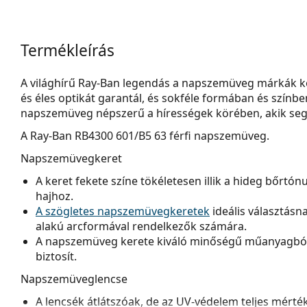
Termékleírás
A világhírű Ray-Ban legendás a napszemüveg márkák kö
és éles optikát garantál, és sokféle formában és szín
napszemüveg népszerű a hírességek körében, akik segít
A
Ray-Ban RB4300 601/B5 63
férfi napszemüveg.
Napszemüvegkeret
A keret fekete színe tökéletesen illik a hideg bőrtó
hajhoz.
A szögletes napszemüvegkeretek
ideális választásn
alakú arcformával rendelkezők számára.
A napszemüveg kerete kiváló minőségű műanyagból 
biztosít.
Napszemüveglencse
A lencsék átlátszóak, de az UV-védelem teljes mérté