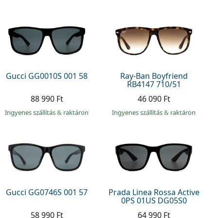
Gucci GG0010S 001 58
Ray-Ban Boyfriend
RB4147 710/51
88 990 Ft
46 090 Ft
Ingyenes szállítás
&
raktáron
Ingyenes szállítás
&
raktáron
Gucci GG0746S 001 57
Prada Linea Rossa Active
0PS 01US DG05S0
58 990 Ft
64 990 Ft