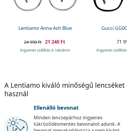
Precision
Total
Lentiamo Anna Ash Blue
Gucci GG002
21 240 Ft
71 990
24 990 Ft
Ingyenes szállítás
&
raktáron
Ingyenes szállítás
&
A Lentiamo kiváló minőségű lencséket
használ
Ellenálló bevonat
Minden lencsepárhoz ingyenes
tükröződésmentes bevonatot adunk. A
bevonat megakadályozza a nem kívánt