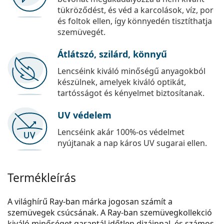
tükröződést, és véd a karcolások, víz, por
és foltok ellen, így könnyedén tisztíthatja
szemüvegét.
Átlátszó, szilárd, könnyű
Lencséink kiváló minőségű anyagokból
készülnek, amelyek kiváló optikát,
tartósságot és kényelmet biztosítanak.
UV védelem
Lencséink akár 100%-os védelmet
nyújtanak a nap káros UV sugarai ellen.
Termékleírás
A világhírű Ray-ban márka jogosan számít a
szemüvegek csúcsának. A Ray-ban szemüvegkollekció
kiváló minőséget garantál időtlen dizájnnal, és számos