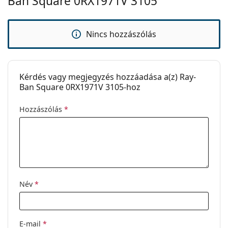
Ban Square 0RX1971V 3105
Ez orvostechnikai eszköz. Használat előtt olvasd el a
használati útmutatót.
Nincs hozzászólás
Kérdés vagy megjegyzés hozzáadása a(z) Ray-
Ban Square 0RX1971V 3105-hoz
Hozzászólás
*
Név
*
E-mail
*