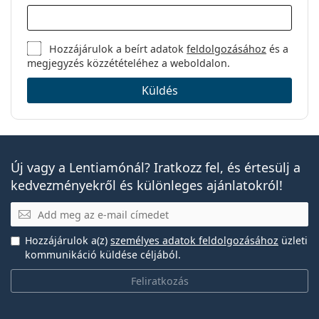
Hozzájárulok a beírt adatok
feldolgozásához
és a
megjegyzés közzétételéhez a weboldalon.
Küldés
Új vagy a Lentiamónál? Iratkozz fel, és értesülj a
kedvezményekről és különleges ajánlatokról!
E-mail
Hozzájárulok a(z)
személyes adatok feldolgozásához
üzleti
kommunikáció küldése céljából.
Feliratkozás