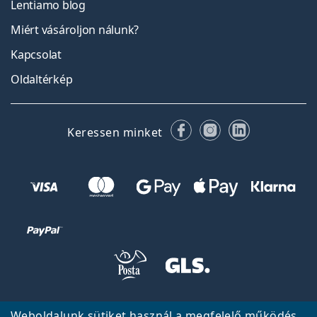
Lentiamo blog
Miért vásároljon nálunk?
Kapcsolat
Oldaltérkép
Facebook
Instagram
LinkedIn
Keressen minket
Vissza a főoldalra
Fel
Weboldalunk sütiket használ a megfelelő működés