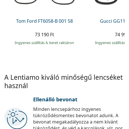
Precision
Total
Tom Ford FT6058-B 001 58
Gucci GG113
73 190 Ft
74 990
Ingyenes szállítás
&
keret raktáron
Ingyenes szállítás
&
A Lentiamo kiváló minőségű lencséket
használ
Ellenálló bevonat
Minden lencsepárhoz ingyenes
tükröződésmentes bevonatot adunk. A
bevonat megakadályozza a nem kívánt
tükröződést, és véd a karcolások, víz, por