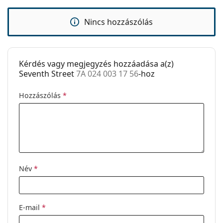
Kiegészítők
Tok:
Igen
Nincs hozzászólás
Tisztítókendő:
Nem
Egyéb
Kérdés vagy megjegyzés hozzáadása a(z)
Nem:
Férfi
Seventh Street
7A 024 003 17 56
-hoz
Kategória:
Dioptriás szemüvegek
Hozzászólás
*
Márka:
Seventh Street
Kód:
7A 024 003 17 56
Név
*
E-mail
*