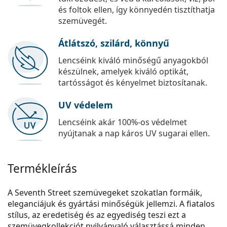
és foltok ellen, így könnyedén tisztíthatja
szemüvegét.
Átlátszó, szilárd, könnyű
Lencséink kiváló minőségű anyagokból
készülnek, amelyek kiváló optikát,
tartósságot és kényelmet biztosítanak.
UV védelem
Lencséink akár 100%-os védelmet
nyújtanak a nap káros UV sugarai ellen.
Termékleírás
A Seventh Street szemüvegeket szokatlan formáik,
eleganciájuk és gyártási minőségük jellemzi. A fiatalos
stílus, az eredetiség és az egyediség teszi ezt a
szemüvegkollekciót nyilvánvaló választássá minden