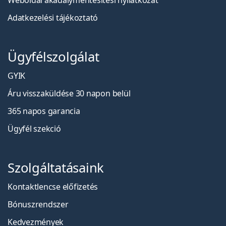
Weboldal akadálymentesítési nyilatkozat
Adatkezelési tájékoztató
Ügyfélszolgálat
GYIK
Áru visszaküldése 30 napon belül
365 napos garancia
Ügyfél szekció
Szolgáltatásaink
Kontaktlencse előfizetés
Bónuszrendszer
Kedvezmények