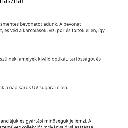
 használ
smentes bevonatot adunk. A bevonat
s véd a karcolások, víz, por és foltok ellen, így
zülnek, amelyek kiváló optikát, tartósságot és
k a nap káros UV sugarai ellen.
anciájuk és gyártási minőségük jellemzi. A
 a szemüvegkollekciót nyilvánvaló választássá