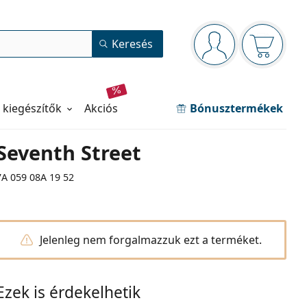
Navigációs panel
Keresés
Bejelentkezve
Kosara ür
 kiegészítők
akciós
Bónusztermékek
Seventh Street
7A 059 08A 19 52
Jelenleg nem forgalmazzuk ezt a terméket.
Ezek is érdekelhetik