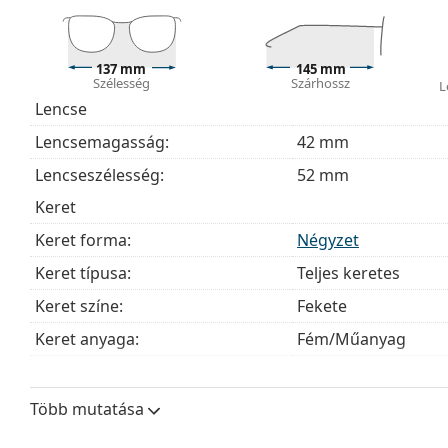
137 mm
145 mm
Szélesség
Szárhossz
L
Lencse
Lencsemagasság:
42 mm
Lencseszélesség:
52 mm
Keret
Keret forma:
Négyzet
Keret típusa:
Teljes keretes
Keret színe:
Fekete
Keret anyaga:
Fém/Műanyag
Méret:
M
Szélesség:
137 mm
Több mutatása
Szárhossz:
145 mm