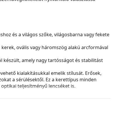
nushoz és a világos szőke, világosbarna vagy fekete
k kerek, ovális vagy háromszög alakú arcformával
észült, amely nagy tartósságot és stabilitást
ehető kialakításukkal emelik stílusát. Erősek,
azokat a sérülésektől. Ez a kerettípus minden
ptikai teljesítményű lencséket is.
és kialakítása eltérő lehet.
tílusokat találjon, vagy nézze meg
szemüveg
hoz.
asználati útmutatót.