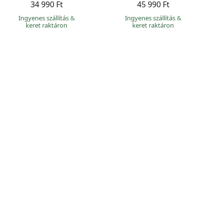
34 990 Ft
45 990 Ft
Ingyenes szállítás
&
Ingyenes szállítás
&
keret raktáron
keret raktáron