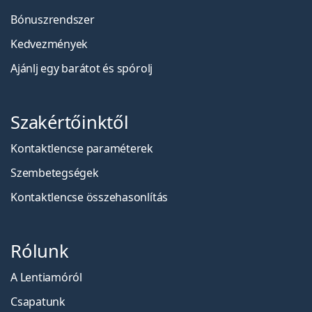
Bónuszrendszer
Kedvezmények
Ajánlj egy barátot és spórolj
Szakértőinktől
Kontaktlencse paraméterek
Szembetegségek
Kontaktlencse összehasonlítás
Rólunk
A Lentiamóról
Csapatunk