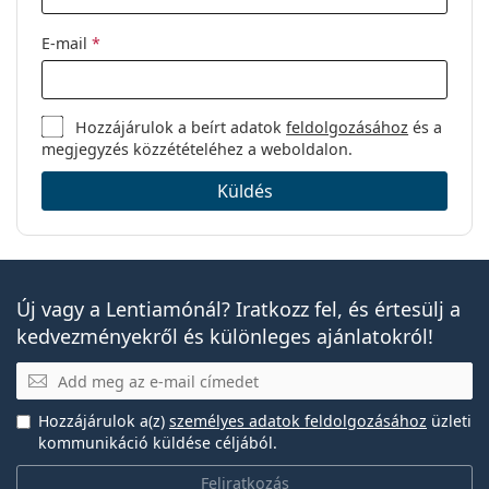
E-mail
*
Hozzájárulok a beírt adatok
feldolgozásához
és a
megjegyzés közzétételéhez a weboldalon.
Küldés
Új vagy a Lentiamónál? Iratkozz fel, és értesülj a
kedvezményekről és különleges ajánlatokról!
E-mail
Hozzájárulok a(z)
személyes adatok feldolgozásához
üzleti
kommunikáció küldése céljából.
Feliratkozás