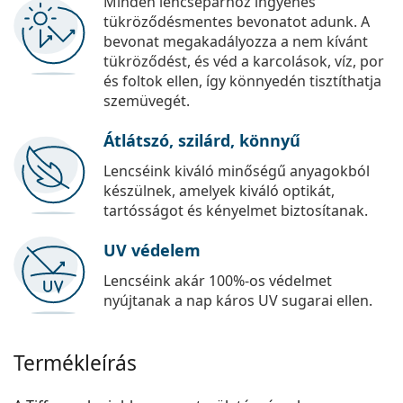
Minden lencsepárhoz ingyenes
tükröződésmentes bevonatot adunk. A
bevonat megakadályozza a nem kívánt
tükröződést, és véd a karcolások, víz, por
és foltok ellen, így könnyedén tisztíthatja
szemüvegét.
Átlátszó, szilárd, könnyű
Lencséink kiváló minőségű anyagokból
készülnek, amelyek kiváló optikát,
tartósságot és kényelmet biztosítanak.
UV védelem
Lencséink akár 100%-os védelmet
nyújtanak a nap káros UV sugarai ellen.
Termékleírás