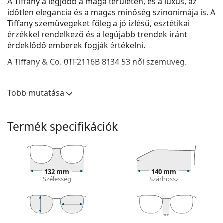
A Tiffany a legjobb a maga területén, és a luxus, az
időtlen elegancia és a magas minőség szinonimája is. A
Tiffany szemüvegeket főleg a jó ízlésű, esztétikai
érzékkel rendelkező és a legújabb trendek iránt
érdeklődő emberek fogják értékelni.
A
Tiffany & Co. 0TF2116B 8134 53
női szemüveg.
Nézze meg, hogyan áll Önnek ez a szemüveg a
Lentiamo virtuális próbafunkciójával.
Több mutatása
Szemüvegkeret
A keret barna színe tökéletesen illik a meleg
Termék specifikációk
bőrtónushoz és a világos barna, fekete vagy
sötétszőke hajhoz.
A szögletes keretek ideális választásnak
bizonyulnak kerek, ovális vagy háromszög alakú
132 mm
140 mm
arcformával rendelkezők számára.
Szélesség
Szárhossz
A szemüveg kerete kiváló minőségű műanyagból
készült, amely nagy tartósságot és kényelmet
biztosít.
A teljes keretes szemüvegek a leggyakoribbak.