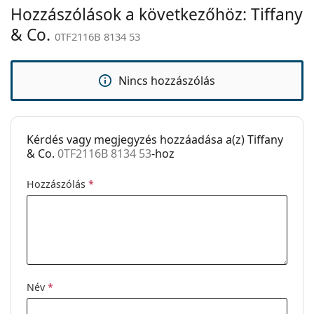
Hozzászólások a következőhöz: Tiffany
Állítható
Nem
orrpárna:
& Co.
0TF2116B 8134 53
Kiegészítők
Tok:
Igen
Nincs hozzászólás
Tisztítókendő:
Igen
Egyéb
Kérdés vagy megjegyzés hozzáadása a(z) Tiffany
Nem:
Női
& Co.
0TF2116B 8134 53
-hoz
Kategória:
Dioptriás szemüvegek
Hozzászólás
*
Márka:
Tiffany&Co.
Kód:
0TF2116B 8134 53
Név
*