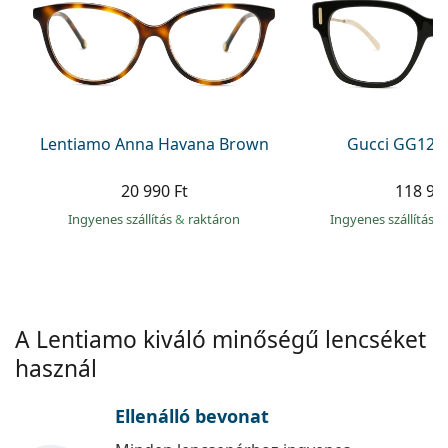
Precision
Total
Lentiamo Anna Havana Brown
Gucci GG120
20 990 Ft
118 99
Ingyenes szállítás
&
raktáron
Ingyenes szállítás
&
A Lentiamo kiváló minőségű lencséket
használ
Ellenálló bevonat