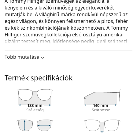
A Tommy Hilfiger szemüvegek az elegancia, a
kényelem és a kiváló minőség egyedi keverékét
mutatják be. A világhírű márka rendkívül népszerű az
egész világon, és könnyen felismerhető a piros, fehér
és kék színkombinációjának köszönhetően. A Tommy
Hilfiger szemüvegkollekciója első osztályú amerikai
dizájnt testesít meg, időtlensége pedig ideálissá teszi
minden alkalomra.
Több mutatása
A
Tommy Hilfiger TH 1018 UNN 16 52
női szemüveg.
Nézze meg, hogyan áll Önnek ez a szemüveg a
Lentiamo virtuális próbafunkciójával.
Termék specifikációk
Szemüvegkeret
A keret kék színe tökéletesen illik a hűvös
bőrtónushoz és a világosbarna, fekete vagy
133 mm
140 mm
világosszőke hajhoz.
Szélesség
Szárhossz
A téglalap alakú keretek ideális választásnak
bizonyulnak ovális vagy kerek arcformával
rendelkezők számára.
A szemüveg kerete kiváló minőségű műanyagból