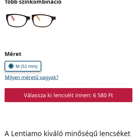
Több színkombináció
Precision
Total
Méret
M (52 mm)
Milyen méretű vagyok?
Válassza ki lencséit innen:
6 580 Ft
A Lentiamo kiváló minőségű lencséket