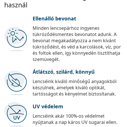
használ
Ellenálló bevonat
Minden lencsepárhoz ingyenes
tükröződésmentes bevonatot adunk. A
bevonat megakadályozza a nem kívánt
tükröződést, és véd a karcolások, víz, por
és foltok ellen, így könnyedén tisztíthatja
szemüvegét.
Átlátszó, szilárd, könnyű
Lencséink kiváló minőségű anyagokból
készülnek, amelyek kiváló optikát,
tartósságot és kényelmet biztosítanak.
UV védelem
Lencséink akár 100%-os védelmet
nyújtanak a nap káros UV sugarai ellen.