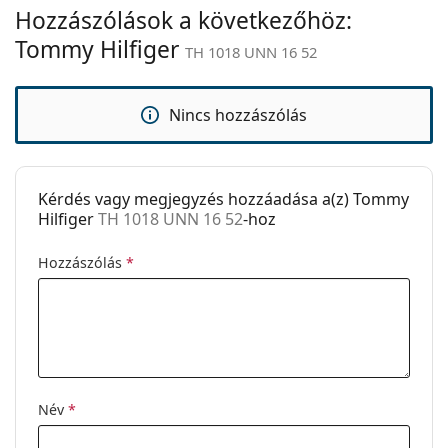
Ez orvostechnikai eszköz. Használat előtt olvasd el a
Hozzászólások a következőhöz:
Állítható
Nem
használati útmutatót.
orrpárna:
Tommy Hilfiger
TH 1018 UNN 16 52
Clip-on:
Nem
Kiegészítők
Nincs hozzászólás
Tok:
Igen
Tisztítókendő:
Igen
Kérdés vagy megjegyzés hozzáadása a(z) Tommy
Egyéb
Hilfiger
TH 1018 UNN 16 52
-hoz
Nem:
Női
Hozzászólás
*
Kategória:
Dioptriás szemüvegek
Márka:
Tommy Hilfiger
Kód:
TH 1018 UNN 16 52
Név
*