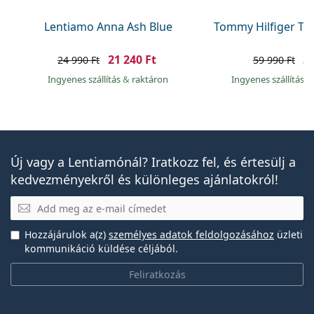
Lentiamo Anna Ash Blue
Tommy Hilfiger TH
21 240 Ft
31
24 990 Ft
59 990 Ft
Ingyenes szállítás
&
raktáron
Ingyenes szállítás
&
Új vagy a Lentiamónál? Iratkozz fel, és értesülj a
kedvezményekről és különleges ajánlatokról!
E-mail
Hozzájárulok a(z)
személyes adatok feldolgozásához
üzleti
kommunikáció küldése céljából.
Feliratkozás