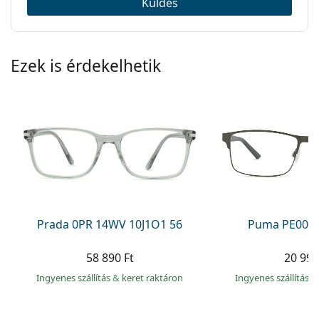
Küldés
Ezek is érdekelhetik
Prada 0PR 14WV 10J1O1 56
Puma PE0027
58 890 Ft
20 990
Ingyenes szállítás
&
keret raktáron
Ingyenes szállítás
&