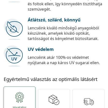
és foltok ellen, így könnyedén tisztíthatja
szemüvegét.
Átlátszó, szilárd, könnyű
Lencséink kiváló minőségű anyagokból
készülnek, amelyek kiváló optikát,
tartósságot és kényelmet biztosítanak.
UV védelem
Lencséink akár 100%-os védelmet
nyújtanak a nap káros UV sugarai ellen.
Egyértelmű választás az optimális látásért
Hivatalos