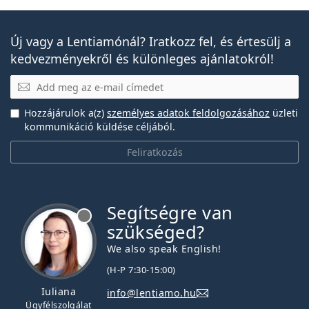
Új vagy a Lentiamónál? Iratkozz fel, és értesülj a
kedvezményekről és különleges ajánlatokról!
E-mail
Hozzájárulok a(z)
személyes adatok feldolgozásához
üzleti
kommunikáció küldése céljából.
Feliratkozás
Segítségre van
szükséged?
We also speak English!
(H-P 7:30-15:00)
Iuliana
info@lentiamo.hu
Ügyfélszolgálat