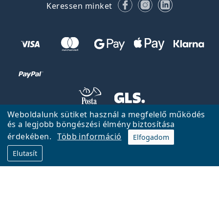
Facebook
Instagram
LinkedIn
Keressen minket
Weboldalunk sütiket használ a megfelelő működés
és a legjobb böngészési élmény biztosítása
Vissza a főoldalra
Fel
érdekében.
Több információ
Elfogadom
A Lentiamo.hu tulajdonosa és üzemeltetője a Lentiamo s.r.o.,
Elutasít
Csehország
18 éve az Ön szolgálatában.