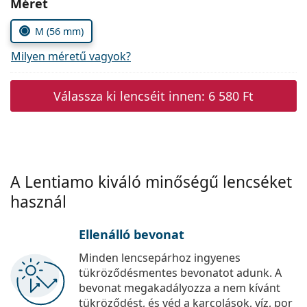
Méret
Precision
M (56 mm)
Total
Milyen méretű vagyok?
Válassza ki lencséit innen:
6 580 Ft
A Lentiamo kiváló minőségű lencséket
használ
Ellenálló bevonat
Minden lencsepárhoz ingyenes
tükröződésmentes bevonatot adunk. A
bevonat megakadályozza a nem kívánt
tükröződést, és véd a karcolások, víz, por