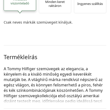
Minden keret
viszonteladó
Ingyenes szállítás
raktáron
Csak neves márkák szemüvegeit kínáljuk.
Termékleírás
A Tommy Hilfiger szemüvegek az elegancia, a
kényelem és a kiváló minőség egyedi keverékét
mutatják be. A világhírű márka rendkívül népszerű az
egész világon, és könnyen felismerhető a piros, fehér
és kék színkombinációjának köszönhetően. A Tommy
Hilfiger szemüvegkollekciója első osztályú amerikai
dizájnt testesít meg, időtlensége pedig ideálissá teszi
minden alkalomra.