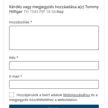
Kérdés vagy megjegyzés hozzáadása a(z) Tommy
Egyéb
Hilfiger
TH 1543 PJP 18 56
-hoz
Nem:
Férfi
Hozzászólás
*
Kategória:
Dioptriás szemüvegek
Márka:
Tommy Hilfiger
Kód:
TH 1543 PJP 18 56
Név
*
E-mail
*
Hozzájárulok a beírt adatok
feldolgozásához
és a
megjegyzés közzétételéhez a weboldalon.