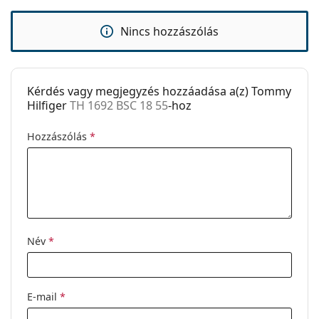
Rugós zsanér:
Igen
Clip-on:
Nem
Nincs hozzászólás
Kiegészítők
Tok:
Igen
Kérdés vagy megjegyzés hozzáadása a(z) Tommy
Tisztítókendő:
Igen
Hilfiger
TH 1692 BSC 18 55
-hoz
Egyéb
Hozzászólás
*
Nem:
Férfi
Kategória:
Dioptriás szemüvegek
Márka:
Tommy Hilfiger
Kód:
TH 1692 BSC 18 55
Név
*
E-mail
*