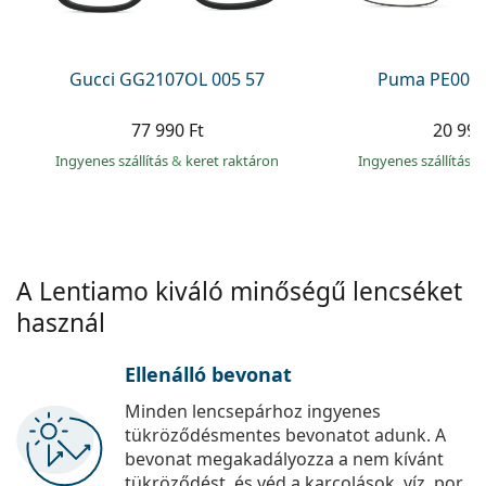
Precision
Total
Gucci GG2107OL 005 57
Puma PE0027
77 990 Ft
20 990
Ingyenes szállítás
&
keret raktáron
Ingyenes szállítás
&
A Lentiamo kiváló minőségű lencséket
használ
Ellenálló bevonat
Minden lencsepárhoz ingyenes
tükröződésmentes bevonatot adunk. A
bevonat megakadályozza a nem kívánt
tükröződést, és véd a karcolások, víz, por