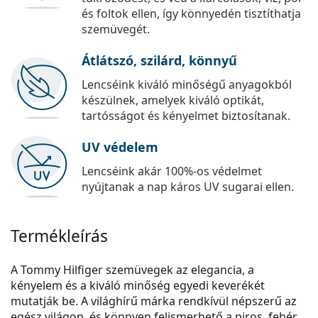
és foltok ellen, így könnyedén tisztíthatja
szemüvegét.
Átlátszó, szilárd, könnyű
Lencséink kiváló minőségű anyagokból
készülnek, amelyek kiváló optikát,
tartósságot és kényelmet biztosítanak.
UV védelem
Lencséink akár 100%-os védelmet
nyújtanak a nap káros UV sugarai ellen.
Termékleírás
A Tommy Hilfiger szemüvegek az elegancia, a
kényelem és a kiváló minőség egyedi keverékét
mutatják be. A világhírű márka rendkívül népszerű az
egész világon, és könnyen felismerhető a piros, fehér