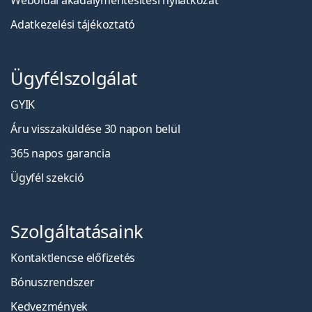
Weboldal akadálymentesítési nyilatkozat
Adatkezelési tájékoztató
Ügyfélszolgálat
GYIK
Áru visszaküldése 30 napon belül
365 napos garancia
Ügyfél szekció
Szolgáltatásaink
Kontaktlencse előfizetés
Bónuszrendszer
Kedvezmények