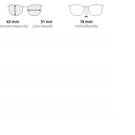
tílusokat találjon, vagy nézze meg
szemüveg
hoz.
43 mm
51 mm
18 mm
encsemagasság
Lencseszélesség
Hídszélesség
asználati útmutatót.