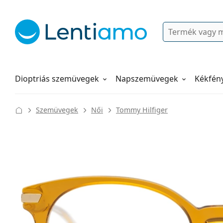
Keresés
Bejelentkezés
Navigációs menü
Folyadékok
Hogyan rendeljen
Dioptriás szemüvegek
Napszemüvegek
Kékfén
Szemüvegek
Női
Tommy Hilfiger