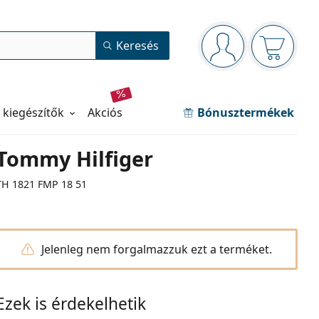
Navigációs panel
Keresés
Bejelentkezve
Kosara ür
 kiegészítők
akciós
Bónusztermékek
Tommy Hilfiger
TH 1821 FMP 18 51
Jelenleg nem forgalmazzuk ezt a terméket.
Ezek is érdekelhetik