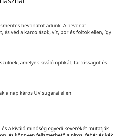
 használ
smentes bevonatot adunk. A bevonat
s véd a karcolások, víz, por és foltok ellen, így
zülnek, amelyek kiváló optikát, tartósságot és
k a nap káros UV sugarai ellen.
 és a kiváló minőség egyedi keverékét mutatják
gon, és könnyen felismerhető a piros, fehér és kék