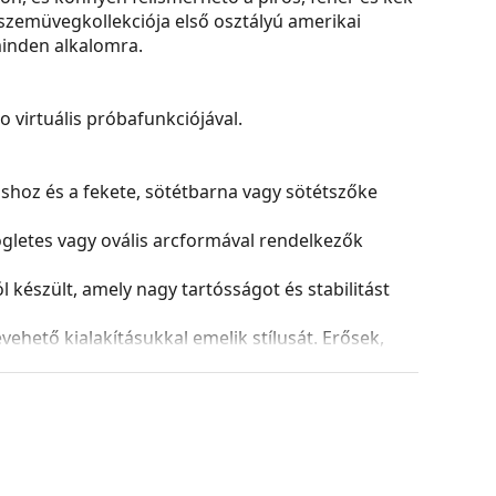
zemüvegkollekciója első osztályú amerikai
 minden alkalomra.
virtuális próbafunkciójával.
ushoz és a fekete, sötétbarna vagy sötétszőke
ögletes vagy ovális arcformával rendelkezők
észült, amely nagy tartósságot és stabilitást
ehető kialakításukkal emelik stílusát. Erősek,
azokat a sérülésektől. Ez a kerettípus minden
ptikai teljesítményű lencséket is.
és kialakítása eltérő lehet.
 és ápolására. Egyes modellekhez kendő helyett