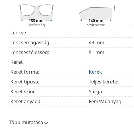
szövetzsák is tartozhat.
Fedezze fel a teljes
szemüveg
kínálatot, hogy további s
útmutatónkat
, ha segítségre van szüksége a választás
133 mm
140 mm
Szélesség
Szárhossz
L
Ez orvostechnikai eszköz. Használat előtt olvasd el a h
Lencse
Lencsemagasság:
43 mm
Lencseszélesség:
51 mm
Keret
Keret forma:
Kerek
Keret típusa:
Teljes keretes
Keret színe:
Sárga
Keret anyaga:
Fém/Műanyag
Méret:
M
Szélesség:
133 mm
Több mutatása
Szárhossz:
140 mm