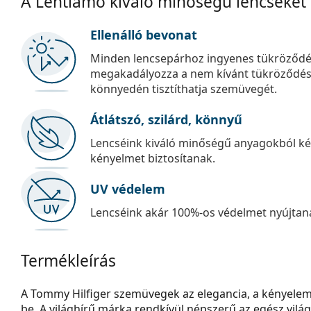
A Lentiamo kiváló minőségű lencséket
Ellenálló bevonat
Minden lencsepárhoz ingyenes tükröződé
megakadályozza a nem kívánt tükröződést, é
könnyedén tisztíthatja szemüvegét.
Átlátszó, szilárd, könnyű
Lencséink kiváló minőségű anyagokból kés
kényelmet biztosítanak.
UV védelem
Lencséink akár 100%-os védelmet nyújtana
Termékleírás
A Tommy Hilfiger szemüvegek az elegancia, a kényelem
be. A világhírű márka rendkívül népszerű az egész vilá