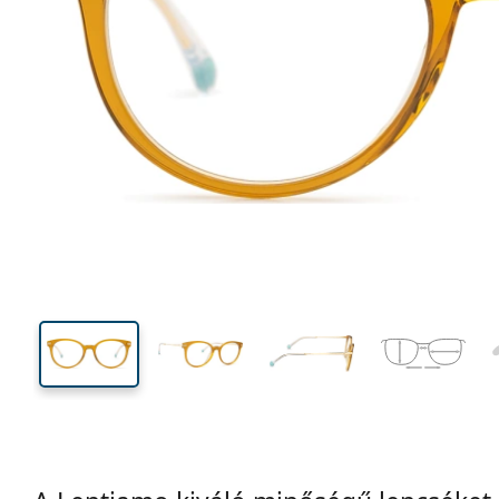
133 mm
Szélesség
Lencseszél
43 mm
51 mm
Lencsemagasság
Lencseszélesség