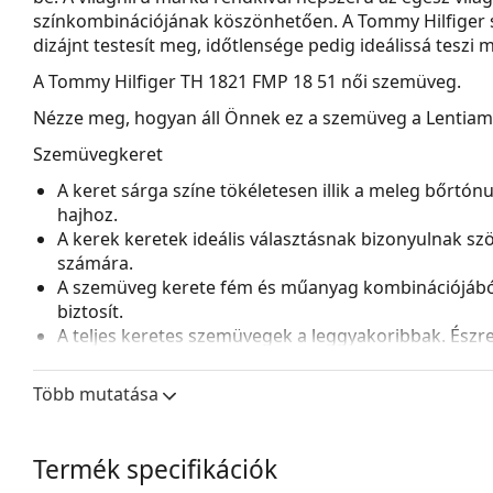
színkombinációjának köszönhetően. A Tommy Hilfiger s
dizájnt testesít meg, időtlensége pedig ideálissá teszi
A
Tommy Hilfiger TH 1821 FMP 18 51
női szemüveg.
Nézze meg, hogyan áll Önnek ez a szemüveg a Lentiamo 
Szemüvegkeret
A keret sárga színe tökéletesen illik a meleg bőrtón
hajhoz.
A kerek keretek ideális választásnak bizonyulnak sz
számára.
A szemüveg kerete fém és műanyag kombinációjából k
biztosít.
A teljes keretes szemüvegek a leggyakoribbak. Észrev
tartósak és teljesen körülveszik a lencséket, védve 
lencséhez alkalmas, beleértve a vastagabb, nagyobb o
Több mutatása
Kiegészítők
A szemüveget eredeti tokjában szállítjuk. A tok színe 
Termék specifikációk
A mellékelt kendő ideális a szemüvegek tisztítására