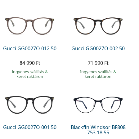
Gucci GG0027O 012 50
Gucci GG0027O 002 50
84 990 Ft
71 990 Ft
Ingyenes szállítás
&
Ingyenes szállítás
&
keret raktáron
keret raktáron
Gucci GG0027O 001 50
Blackfin Windsor BF808
753 18 55