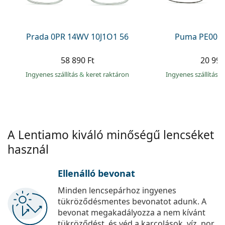
Precision
Total
Prada 0PR 14WV 10J1O1 56
Puma PE0027
58 890 Ft
20 990
Ingyenes szállítás
&
keret raktáron
Ingyenes szállítás
&
A Lentiamo kiváló minőségű lencséket
használ
Ellenálló bevonat
Minden lencsepárhoz ingyenes
tükröződésmentes bevonatot adunk. A
bevonat megakadályozza a nem kívánt
tükröződést, és véd a karcolások, víz, por