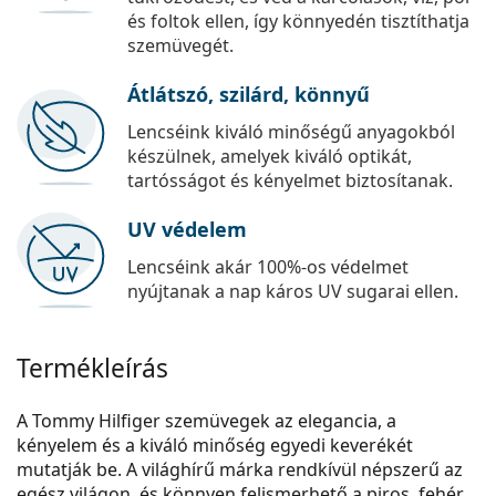
és foltok ellen, így könnyedén tisztíthatja
szemüvegét.
Átlátszó, szilárd, könnyű
Lencséink kiváló minőségű anyagokból
készülnek, amelyek kiváló optikát,
tartósságot és kényelmet biztosítanak.
UV védelem
Lencséink akár 100%-os védelmet
nyújtanak a nap káros UV sugarai ellen.
Termékleírás
A Tommy Hilfiger szemüvegek az elegancia, a
kényelem és a kiváló minőség egyedi keverékét
mutatják be. A világhírű márka rendkívül népszerű az
egész világon, és könnyen felismerhető a piros, fehér