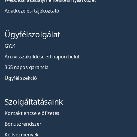
Weboldal akadálymentesítési nyilatkozat
Adatkezelési tájékoztató
Ügyfélszolgálat
GYIK
Áru visszaküldése 30 napon belül
365 napos garancia
Ügyfél szekció
Szolgáltatásaink
Kontaktlencse előfizetés
Bónuszrendszer
Kedvezmények