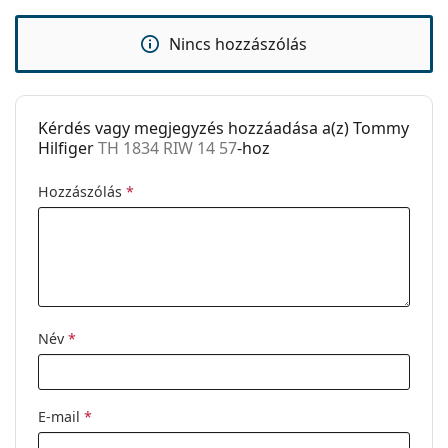
Rugós zsanér:
Nem
Clip-on:
Nem
Nincs hozzászólás
Kiegészítők
Tok:
Igen
Kérdés vagy megjegyzés hozzáadása a(z) Tommy
Tisztítókendő:
Igen
Hilfiger
TH 1834 RIW 14 57
-hoz
Egyéb
Hozzászólás
*
Nem:
Férfi
Kategória:
Dioptriás szemüvegek
Márka:
Tommy Hilfiger
Kód:
TH 1834 RIW 14 57
Név
*
E-mail
*