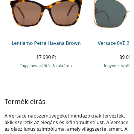
Precision
Total
Lentiamo Petra Havana Brown
Versace 0VE 22
17 990 Ft
89 090
Ingyenes szállítás
&
raktáron
Ingyenes szállít
Termékleírás
A Versace napszemüvegeket mindazoknak tervezték,
akik szeretik az elegáns és kifinomult stílust. A Versace
az olasz luxus szimbóluma, amely világszerte ismert. A