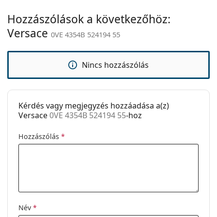
Márka:
Versace
Hozzászólások a következőhöz:
Versace
Használat:
Divat
0VE 4354B 524194 55
Kód:
0VE 4354B 524194 55
Nincs hozzászólás
Kérdés vagy megjegyzés hozzáadása a(z)
Versace
0VE 4354B 524194 55
-hoz
Hozzászólás
*
Név
*