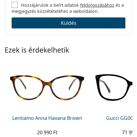
Hozzájárulok a beírt adatok
feldolgozásához
és a
megjegyzés közzétételéhez a weboldalon.
Küldés
Ezek is érdekelhetik
Lentiamo Anna Havana Brown
Gucci GG002
20 990 Ft
71 990