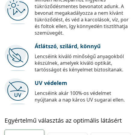
tükröződésmentes bevonatot adunk. A
bevonat megakadályozza a nem kívánt
tükröződést, és véd a karcolások, víz, por
és foltok ellen, így könnyedén tisztíthatja
szemüvegét.
Átlátszó, szilárd, könnyű
Lencséink kiváló minőségű anyagokból
készülnek, amelyek kiváló optikát,
tartósságot és kényelmet biztosítanak.
UV védelem
Lencséink akár 100%-os védelmet
nyújtanak a nap káros UV sugarai ellen.
Egyértelmű választás az optimális látásért