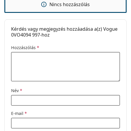
Kiegészítők
Nincs hozzászólás
Tok:
Igen
Tisztítókendő:
Igen
Kérdés vagy megjegyzés hozzáadása a(z) Vogue
Egyéb
0VO4094 997-hoz
Nem:
Női
Hozzászólás
*
Kategória:
Dioptriás szemüvegek
Márka:
Vogue
Kód:
0VO4094 997 52
Név
*
E-mail
*