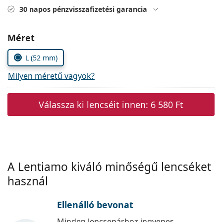
Precision
30 napos pénzvisszafizetési garancia
Total
Méret
L (52 mm)
Milyen méretű vagyok?
Válassza ki lencséit innen:
6 580 Ft
A Lentiamo kiváló minőségű lencséket
használ
Ellenálló bevonat
Minden lencsepárhoz ingyenes