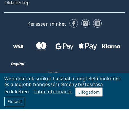
Oldaltérkép
Facebook
Instagram
LinkedIn
Keressen minket
Weboldalunk sütiket használ a megfelelő működés
és a legjobb böngészési élmény biztosítása
érdekében.
Több információ
Elfogadom
Vissza a főoldalra
Fel
Elutasít
A Lentiamo.hu tulajdonosa és üzemeltetője a Lentiamo s.r.o.,
Csehország
18 éve az Ön szolgálatában.