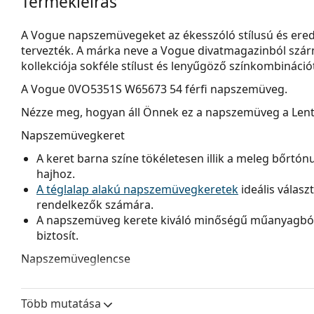
Termékleírás
A Vogue napszemüvegeket az ékesszóló stílusú és ere
tervezték. A márka neve a Vogue divatmagazinból szárm
kollekciója sokféle stílust és lenyűgöző színkombinációt
A
Vogue 0VO5351S W65673 54
férfi napszemüveg.
Nézze meg, hogyan áll Önnek ez a napszemüveg a Lenti
Napszemüvegkeret
A keret barna színe tökéletesen illik a meleg bőrtón
hajhoz.
A téglalap alakú napszemüvegkeretek
ideális válasz
rendelkezők számára.
A napszemüveg kerete kiváló minőségű műanyagból 
biztosít.
Napszemüveglencse
A barna lencsék enyhén blokkolják a kék fényt, szűri
biztosítanak. Sokoldalúak és rövidlátóknak ajánlotta
Több mutatása
A lencsék műanyagból készültek, amely könnyű és r