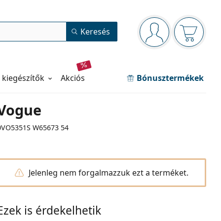
Navigációs panel
Keresés
Bejelentkezve
Kosara ür
 kiegészítők
akciós
Bónusztermékek
Vogue
0VO5351S W65673 54
Jelenleg nem forgalmazzuk ezt a terméket.
Ezek is érdekelhetik