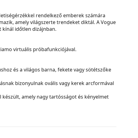
detiségérzékkel rendelkező emberek számára
azik, amely világszerte trendeket diktál. A Vogue
 kínál időtlen dizájnban.
amo virtuális próbafunkciójával.
ushoz és a világos barna, fekete vagy sötétszőke
tásnak bizonyulnak ovális vagy kerek arcformával
készült, amely nagy tartósságot és kényelmet
k a visszaverődéseket és tisztább látást
k.
epedésálló.