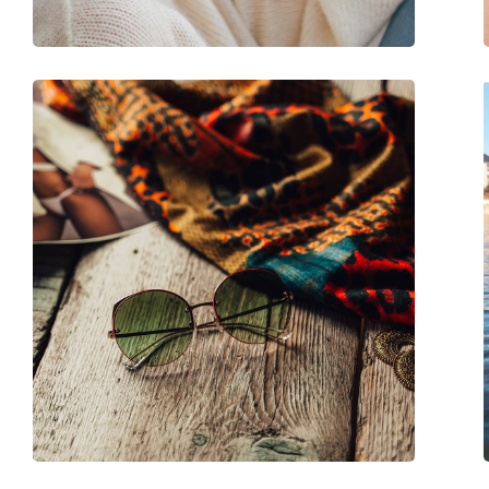
Kiegészítők
Tok:
Igen
Tisztítókendő:
Igen
Egyéb
Nem:
Férfi
Kategória:
Napszemüvegek
Márka:
Vogue
Használat:
Divat
Kód:
0VO5351S W65673 