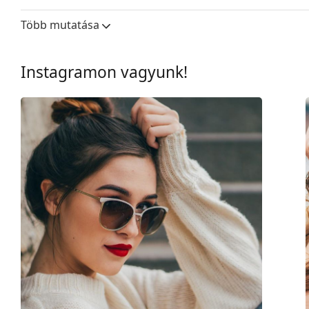
Lencseszélesség:
54 mm
Több mutatása
Lencse anyaga:
Műanyag
UV szűrő 400:
Igen
Instagramon vagyunk!
Keret
Keret forma:
Téglalap
Keret színe:
Barna
Keret anyaga:
Műanyag
Méret:
M
Szélesség:
136 mm
Szárhossz:
145 mm
Hídszélesség:
19 mm
Súly:
90 g
Állítható orrpárna:
Nem