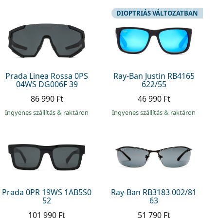
DIOPTRIÁS VÁLTOZATBAN
Prada Linea Rossa 0PS
Ray-Ban Justin RB4165
04WS DG006F 39
622/55
86 990 Ft
46 990 Ft
Ingyenes szállítás
&
raktáron
Ingyenes szállítás
&
raktáron
Prada 0PR 19WS 1AB5S0
Ray-Ban RB3183 002/81
52
63
101 990 Ft
51 790 Ft