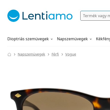
Keresés
Bejelentkezés
Navigációs menü
Folyadékok
Hogyan rendeljen
Dioptriás szemüvegek
Napszemüvegek
Kékfén
Napszemüvegek
Férfi
Vogue