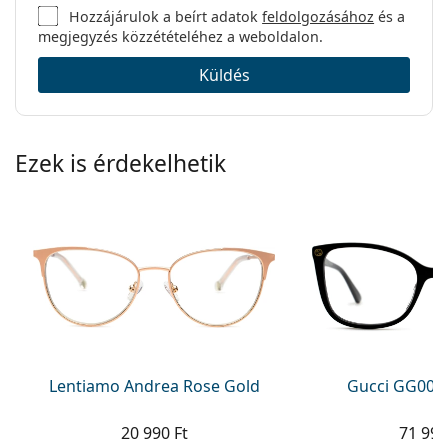
Hozzájárulok a beírt adatok
feldolgozásához
és a
megjegyzés közzétételéhez a weboldalon.
Küldés
Ezek is érdekelhetik
Lentiamo Andrea Rose Gold
Gucci GG002
20 990 Ft
71 990