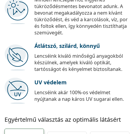
tükröződésmentes bevonatot adunk. A
bevonat megakadályozza a nem kívánt
tükröződést, és véd a karcolások, víz, por
és foltok ellen, így könnyedén tisztíthatja
szemüvegét.
Átlátszó, szilárd, könnyű
Lencséink kiváló minőségű anyagokból
készülnek, amelyek kiváló optikát,
tartósságot és kényelmet biztosítanak.
UV védelem
Lencséink akár 100%-os védelmet
nyújtanak a nap káros UV sugarai ellen.
Egyértelmű választás az optimális látásért