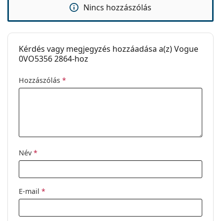
Clip-on:
Nem
Nincs hozzászólás
Kiegészítők
Tok:
Igen
Kérdés vagy megjegyzés hozzáadása a(z) Vogue
Tisztítókendő:
Igen
0VO5356 2864-hoz
Egyéb
Hozzászólás
*
Nem:
Női
Kategória:
Dioptriás szemüvegek
Márka:
Vogue
Kód:
0VO5356 2864 50
Név
*
E-mail
*