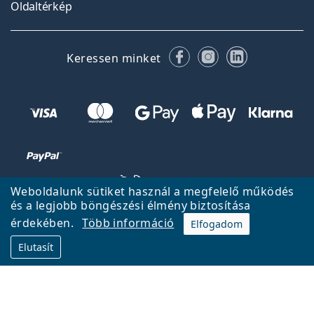
Oldaltérkép
Facebook
Instagram
LinkedIn
Keressen minket
Weboldalunk sütiket használ a megfelelő működés
és a legjobb böngészési élmény biztosítása
érdekében.
Több információ
Elfogadom
Vissza a főoldalra
Fel
Elutasít
A Lentiamo.hu tulajdonosa és üzemeltetője a Lentiamo s.r.o.,
Csehország
18 éve az Ön szolgálatában.