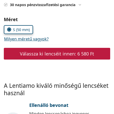
Precision
30 napos pénzvisszafizetési garancia
Total
Méret
S (50 mm)
Milyen méretű vagyok?
Válassza ki lencséit innen:
6 580 Ft
A Lentiamo kiváló minőségű lencséket
használ
Ellenálló bevonat
Minden lencsepárhoz ingyenes