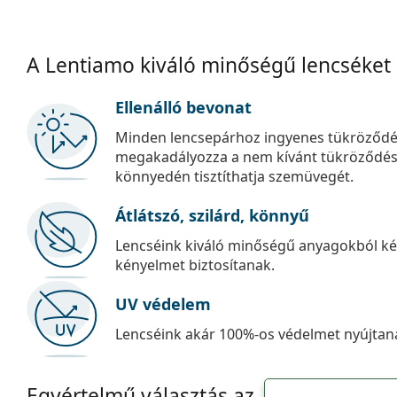
A Lentiamo kiváló minőségű lencséket
Ellenálló bevonat
Minden lencsepárhoz ingyenes tükröződé
megakadályozza a nem kívánt tükröződést, é
könnyedén tisztíthatja szemüvegét.
Átlátszó, szilárd, könnyű
Lencséink kiváló minőségű anyagokból kés
kényelmet biztosítanak.
UV védelem
Lencséink akár 100%-os védelmet nyújtana
Egyértelmű választás az