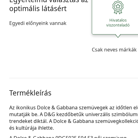
optimális látásért
Hivatalos
Egyedi előnyeink vannak
viszonteladó
Csak neves márkák 
Termékleírás
Az ikonikus Dolce & Gabbana szemüvegek az időtlen e
mutatják be. A D&G kezdőbetűk univerzális szimbólummá
trendeket diktál. A Dolce & Gabbana szemüvegkollekciója
és kultúrája ihlette.
A
Dolce & Gabbana 0DG5025 504 53
női szemüveg.