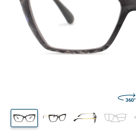
132 mm
Szélesség
Lencseszél
37 mm
53 mm
Lencsemagasság
Lencseszélesség