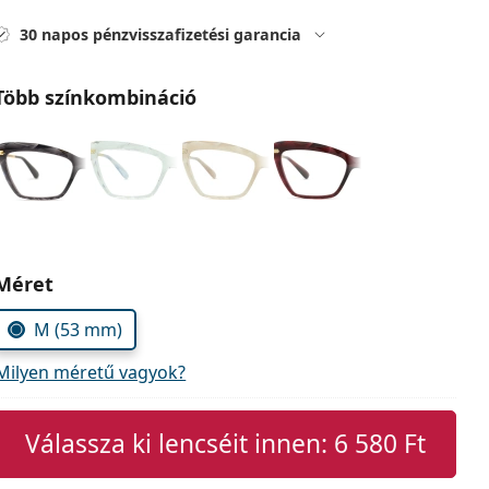
30 napos pénzvisszafizetési garancia
Több színkombináció
Méret
M (53 mm)
Milyen méretű vagyok?
Válassza ki lencséit innen:
6 580 Ft