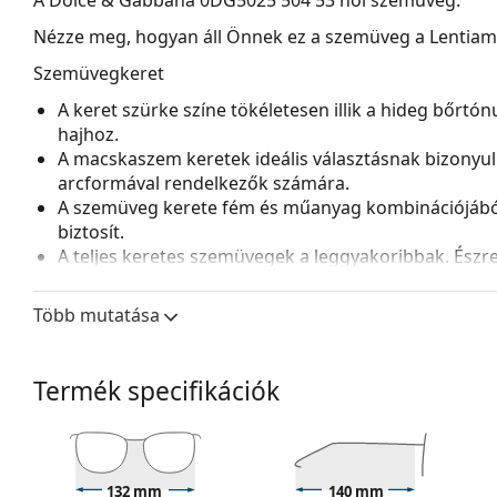
Nézze meg, hogyan áll Önnek ez a szemüveg a Lentiamo 
Szemüvegkeret
A keret szürke színe tökéletesen illik a hideg bőrtó
hajhoz.
A macskaszem keretek ideális választásnak bizonyuln
arcformával rendelkezők számára.
A szemüveg kerete fém és műanyag kombinációjából k
biztosít.
A teljes keretes szemüvegek a leggyakoribbak. Észrev
tartósak és teljesen körülveszik a lencséket, védve 
lencséhez alkalmas, beleértve a vastagabb, nagyobb o
Több mutatása
Kiegészítők
A szemüveget eredeti tokjában szállítjuk. A tok színe 
Termék specifikációk
A mellékelt kendő ideális a szemüvegek tisztítására
szövetzsák is tartozhat.
Fedezze fel a teljes
szemüveg
kínálatot, hogy további s
útmutatónkat
, ha segítségre van szüksége a választás
132 mm
140 mm