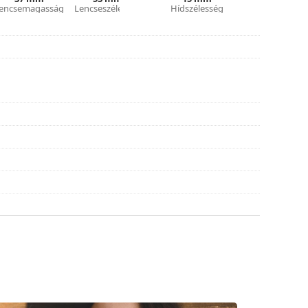
encsemagasság
Lencseszélesség
Hídszélesség
asználati útmutatót.