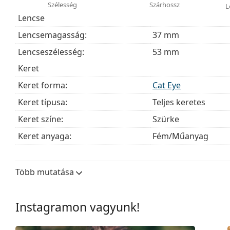
Szélesség
Szárhossz
L
Ez orvostechnikai eszköz. Használat előtt olvasd el a h
Lencse
Lencsemagasság:
37 mm
Lencseszélesség:
53 mm
Keret
Keret forma:
Cat Eye
Keret típusa:
Teljes keretes
Keret színe:
Szürke
Keret anyaga:
Fém/Műanyag
Méret:
M
Szélesség:
132 mm
Több mutatása
Szárhossz:
140 mm
Hídszélesség:
15 mm
Instagramon vagyunk!
Súly:
100 g