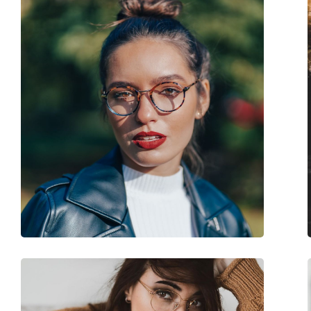
Állítható orrpárna:
Nem
Kiegészítők
Tok:
Igen
Tisztítókendő:
Igen
Egyéb
Nem:
Női
Kategória:
Dioptriás szemüve
Márka:
Dolce & Gabbana
Kód:
0DG5025 504 53