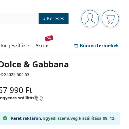
Navigációs panel
Keresés
Bejelentkezve
Kosara ür
 kiegészítők
akciós
Bónusztermékek
Dolce & Gabbana
0DG5025 504 53
57 990 Ft
Ingyenes szállítás
Keret raktáron.
Egyedi szemüveg kiszállítása
08. 12.