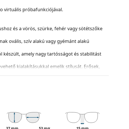
virtuális próbafunkciójával.
nushoz és a vörös, szürke, fehér vagy sötétszőke
ak ovális, szív alakú vagy gyémánt alakú
észült, amely nagy tartósságot és stabilitást
ehető kialakításukkal emelik stílusát. Erősek,
azokat a sérülésektől. Ez a kerettípus minden
ptikai teljesítményű lencséket is.
és kialakítása eltérő lehet.
 és ápolására. Egyes modellekhez kendő helyett
tílusokat találjon, vagy nézze meg
szemüveg
hoz.
37 mm
53 mm
15 mm