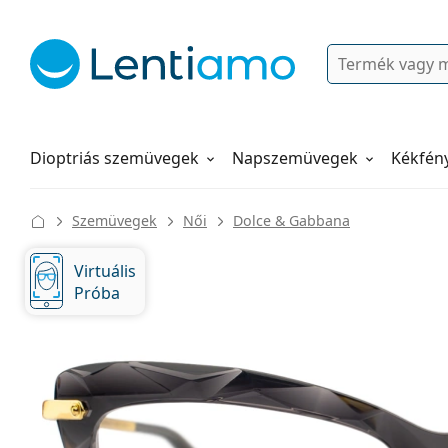
Keresés
Bejelentkezés
Navigációs menü
Folyadékok
Hogyan rendeljen
Dioptriás szemüvegek
Napszemüvegek
Kékfén
Szemüvegek
Női
Dolce & Gabbana
Virtuális
Próba