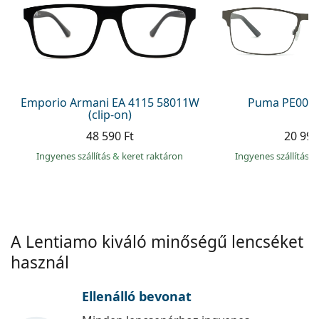
Precision
Total
Emporio Armani EA 4115 58011W
Puma PE0027
(clip-on)
48 590 Ft
20 990
Ingyenes szállítás
&
keret raktáron
Ingyenes szállítás
&
A Lentiamo kiváló minőségű lencséket
használ
Ellenálló bevonat