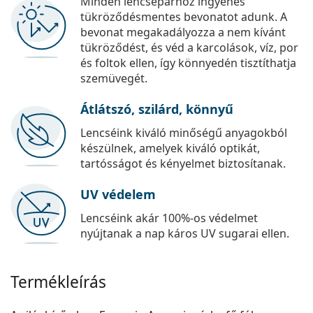
Minden lencsepárhoz ingyenes
tükröződésmentes bevonatot adunk. A
bevonat megakadályozza a nem kívánt
tükröződést, és véd a karcolások, víz, por
és foltok ellen, így könnyedén tisztíthatja
szemüvegét.
Átlátszó, szilárd, könnyű
Lencséink kiváló minőségű anyagokból
készülnek, amelyek kiváló optikát,
tartósságot és kényelmet biztosítanak.
UV védelem
Lencséink akár 100%-os védelmet
nyújtanak a nap káros UV sugarai ellen.
Termékleírás