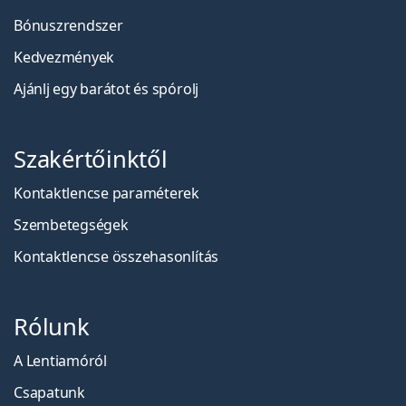
Bónuszrendszer
Kedvezmények
Ajánlj egy barátot és spórolj
Szakértőinktől
Kontaktlencse paraméterek
Szembetegségek
Kontaktlencse összehasonlítás
Rólunk
A Lentiamóról
Csapatunk