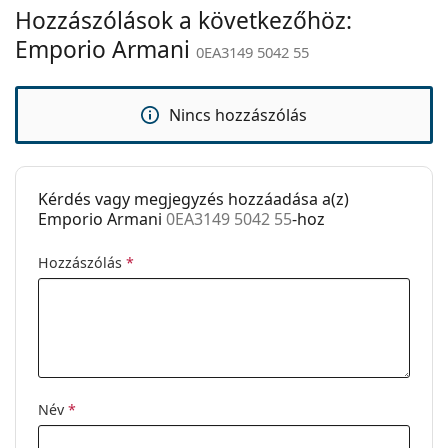
Hozzászólások a következőhöz:
Állítható
Nem
orrpárna:
Emporio Armani
0EA3149 5042 55
Kiegészítők
Tok:
Igen
Nincs hozzászólás
Tisztítókendő:
Igen
Egyéb
Kérdés vagy megjegyzés hozzáadása a(z)
Nem:
Férfi
Emporio Armani
0EA3149 5042 55
-hoz
Kategória:
Dioptriás szemüvegek
Hozzászólás
*
Márka:
Emporio Armani
Kód:
0EA3149 5042 55
Név
*