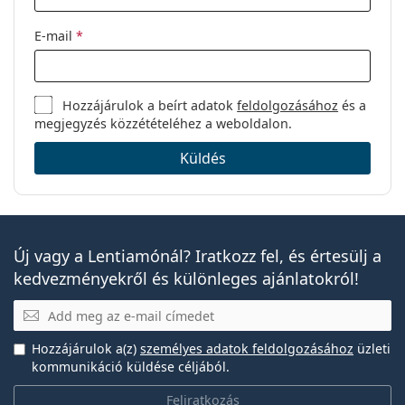
E-mail
*
Hozzájárulok a beírt adatok
feldolgozásához
és a
megjegyzés közzétételéhez a weboldalon.
Küldés
Új vagy a Lentiamónál? Iratkozz fel, és értesülj a
kedvezményekről és különleges ajánlatokról!
E-mail
Hozzájárulok a(z)
személyes adatok feldolgozásához
üzleti
kommunikáció küldése céljából.
Feliratkozás