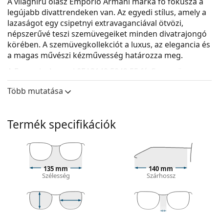
A világhírű olasz Emporio Armani márka fő fókusza a
legújabb divattrendeken van. Az egyedi stílus, amely a
lazaságot egy csipetnyi extravaganciával ötvözi,
népszerűvé teszi szemüvegeiket minden divatrajongó
körében. A szemüvegkollekciót a luxus, az elegancia és
a magas művészi kézművesség határozza meg.
A
Emporio Armani 0EA3149 5042 55
férfi szemüveg.
Nézze meg, hogyan áll Önnek ez a szemüveg a
Több mutatása
Lentiamo virtuális próbafunkciójával.
Szemüvegkeret
Termék specifikációk
A keret fekete színe tökéletesen illik a hideg
bőrtónushoz és a világos szőke, világosbarna vagy
fekete hajhoz.
A téglalap alakú keretek ideális választásnak
135 mm
140 mm
bizonyulnak ovális vagy kerek arcformával
Szélesség
Szárhossz
rendelkezők számára.
A szemüveg kerete kiváló minőségű műanyagból
készült, amely nagy tartósságot és kényelmet
biztosít.