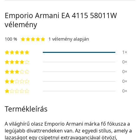
Emporio Armani EA 4115 58011W
vélemény
100 %
1 vélemény alapján
1×
0×
0×
0×
0×
Termékleírás
A világhírű olasz Emporio Armani márka fő fókusza a
legújabb divattrendeken van. Az egyedi stílus, amely a
lazaságot egy csipetnyi extravaganciával ötvözi,