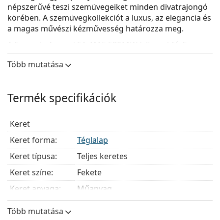
népszerűvé teszi szemüvegeiket minden divatrajongó
körében. A szemüvegkollekciót a luxus, az elegancia és
a magas művészi kézművesség határozza meg.
A
Emporio Armani EA 4115 58011W (clip-on)
férfi
szemüveg.
Több mutatása
Nézze meg, hogyan áll Önnek ez a szemüveg a
Lentiamo virtuális próbafunkciójával.
Termék specifikációk
Szemüvegkeret
A keret fekete színe tökéletesen illik a hideg
Keret
bőrtónushoz és a világos szőke, világosbarna vagy
fekete hajhoz.
Keret forma:
Téglalap
A téglalap alakú keretek ideális választásnak
Keret típusa:
Teljes keretes
bizonyulnak ovális vagy kerek arcformával
rendelkezők számára.
Keret színe:
Fekete
A szemüveg kerete kiváló minőségű műanyagból
Keret anyaga:
Műanyag
készült, amely nagy tartósságot és kényelmet
biztosít.
Súly:
200 g
Több mutatása
A szemüveghez tartozik egy kiegészítő