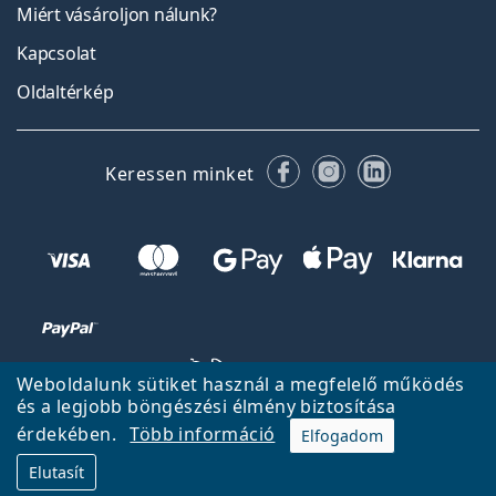
Miért vásároljon nálunk?
Kapcsolat
Oldaltérkép
Facebook
Instagram
LinkedIn
Keressen minket
Weboldalunk sütiket használ a megfelelő működés
és a legjobb böngészési élmény biztosítása
érdekében.
Több információ
Elfogadom
Vissza a főoldalra
Fel
Elutasít
A Lentiamo.hu tulajdonosa és üzemeltetője a Lentiamo s.r.o.,