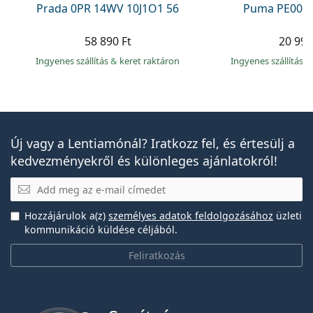
Prada 0PR 14WV 10J1O1 56
Puma PE0027
58 890 Ft
20 990
Ingyenes szállítás
&
keret raktáron
Ingyenes szállítás
&
Új vagy a Lentiamónál? Iratkozz fel, és értesülj a
kedvezményekről és különleges ajánlatokról!
E-mail
Hozzájárulok a(z)
személyes adatok feldolgozásához
üzleti
kommunikáció küldése céljából.
Feliratkozás