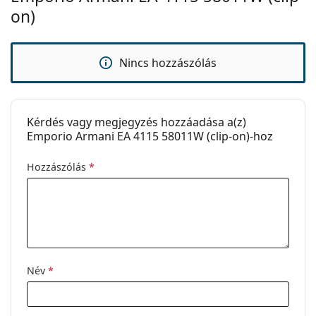
on)
Fedezze fel a teljes
szemüveg
kínálatot, hogy további
stílusokat találjon, vagy nézze meg
szemüveg
útmutatónkat
, ha segítségre van szüksége a
Nincs hozzászólás
választáshoz.
Ez orvostechnikai eszköz. Használat előtt olvasd el a
használati útmutatót.
Kérdés vagy megjegyzés hozzáadása a(z)
Emporio Armani EA 4115 58011W (clip-on)-hoz
Hozzászólás
*
Név
*