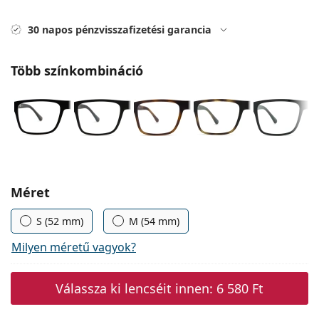
Precision
30 napos pénzvisszafizetési garancia
Total
Több színkombináció
Méret
S (52 mm)
M (54 mm)
Milyen méretű vagyok?
Válassza ki lencséit innen:
6 580 Ft