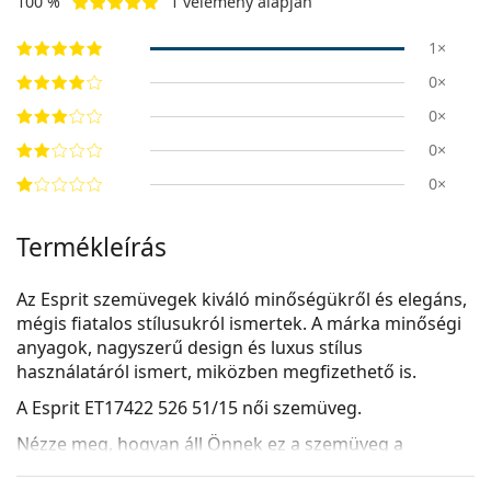
100 %
1 vélemény alapján
1×
0×
0×
0×
0×
Termékleírás
Az Esprit szemüvegek kiváló minőségükről és elegáns,
mégis fiatalos stílusukról ismertek. A márka minőségi
anyagok, nagyszerű design és luxus stílus
használatáról ismert, miközben megfizethető is.
A
Esprit ET17422 526 51/15
női szemüveg.
Nézze meg, hogyan áll Önnek ez a szemüveg a
Lentiamo virtuális próbafunkciójával.