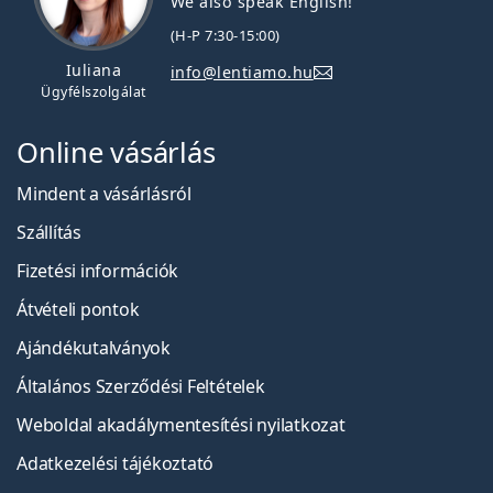
We also speak English!
(H-P 7:30-15:00)
Iuliana
info@lentiamo.hu
Ügyfélszolgálat
Online vásárlás
Mindent a vásárlásról
Szállítás
Fizetési információk
Átvételi pontok
Ajándékutalványok
Általános Szerződési Feltételek
Weboldal akadálymentesítési nyilatkozat
Adatkezelési tájékoztató