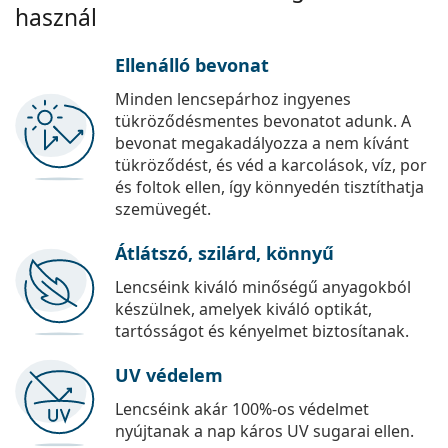
használ
Ellenálló bevonat
Minden lencsepárhoz ingyenes
tükröződésmentes bevonatot adunk. A
bevonat megakadályozza a nem kívánt
tükröződést, és véd a karcolások, víz, por
és foltok ellen, így könnyedén tisztíthatja
szemüvegét.
Átlátszó, szilárd, könnyű
Lencséink kiváló minőségű anyagokból
készülnek, amelyek kiváló optikát,
tartósságot és kényelmet biztosítanak.
UV védelem
Lencséink akár 100%-os védelmet
nyújtanak a nap káros UV sugarai ellen.