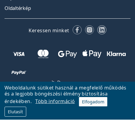
Oldaltérkép
Facebook
Instagram
LinkedIn
Keressen minket
Weboldalunk sütiket használ a megfelelő működés
és a legjobb böngészési élmény biztosítása
érdekében.
Több információ
Elfogadom
Vissza a főoldalra
Fel
Elutasít
A Lentiamo.hu tulajdonosa és üzemeltetője a Lentiamo s.r.o.,
Csehország
18 éve az Ön szolgálatában.