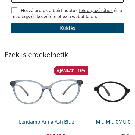
Hozzájárulok a beírt adatok
feldolgozásához
és a
megjegyzés közzétételéhez a weboldalon.
Küldés
Ezek is érdekelhetik
AJÁNLAT −15%
Lentiamo Anna Ash Blue
Miu Miu 0MU 01