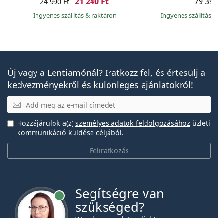
21 240 Ft
79 390
24 990 Ft
Ingyenes szállítás
&
raktáron
Ingyenes szállítás
&
Új vagy a Lentiamónál? Iratkozz fel, és értesülj a
kedvezményekről és különleges ajánlatokról!
E-mail
Hozzájárulok a(z)
személyes adatok feldolgozásához
üzleti
kommunikáció küldése céljából.
Feliratkozás
Segítségre van
szükséged?