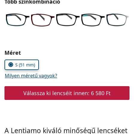
Több színkombináció
Precision
Total
Méret
S (51 mm)
Milyen méretű vagyok?
Válassza ki lencséit innen:
6 580 Ft
A Lentiamo kiváló minőségű lencséket