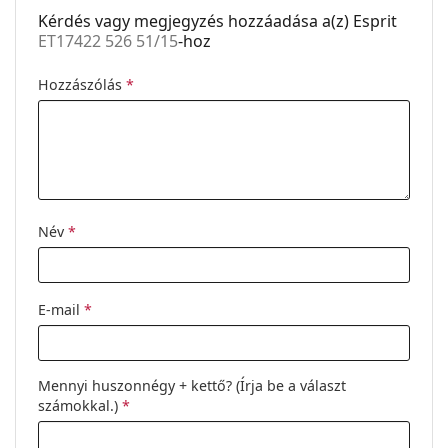
Kérdés vagy megjegyzés hozzáadása a(z) Esprit
Nem:
Női
ET17422 526 51/15
-hoz
Kategória:
Dioptriás szemüvegek
Hozzászólás
*
Márka:
Esprit
Kód:
ET17422 526 51/15
Név
*
E-mail
*
Mennyi huszonnégy + kettő? (Írja be a választ
számokkal.)
*