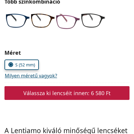
Több színkombináció
Precision
Total
Méret
S (52 mm)
Milyen méretű vagyok?
Válassza ki lencséit innen:
6 580 Ft
A Lentiamo kiváló minőségű lencséket