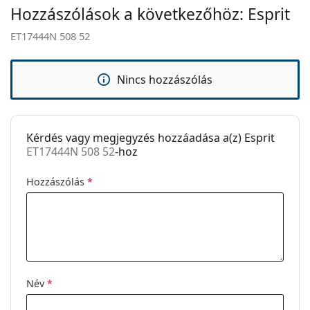
Hozzászólások a következőhöz: Esprit
Állítható
Nem
orrpárna:
ET17444N 508 52
Kiegészítők
Tok:
Igen
Nincs hozzászólás
Tisztítókendő:
Igen
Egyéb
Kérdés vagy megjegyzés hozzáadása a(z) Esprit
Nem:
Női
ET17444N 508 52
-hoz
Kategória:
Dioptriás szemüvegek
Hozzászólás
*
Márka:
Esprit
Kód:
ET17444N 508 52
Név
*