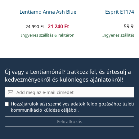
Lentiamo Anna Ash Blue
Esprit ET1742
21 240 Ft
59 990
24 990 Ft
Ingyenes szállítás
&
raktáron
Ingyenes szállítás
&
Új vagy a Lentiamónál? Iratkozz fel, és értesülj a
kedvezményekről és különleges ajánlatokról!
E-mail
Hozzájárulok a(z)
személyes adatok feldolgozásához
üzleti
kommunikáció küldése céljából.
Feliratkozás