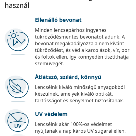
használ
Ellenálló bevonat
Minden lencsepárhoz ingyenes
tükröződésmentes bevonatot adunk. A
bevonat megakadályozza a nem kívánt
tükröződést, és véd a karcolások, víz, por
és foltok ellen, így könnyedén tisztíthatja
szemüvegét.
Átlátszó, szilárd, könnyű
Lencséink kiváló minőségű anyagokból
készülnek, amelyek kiváló optikát,
tartósságot és kényelmet biztosítanak.
UV védelem
Lencséink akár 100%-os védelmet
nyújtanak a nap káros UV sugarai ellen.