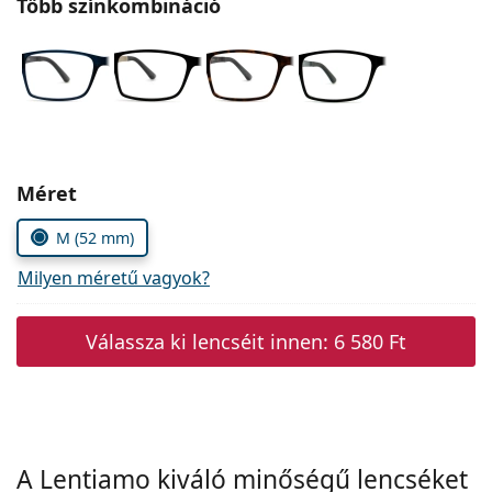
Több színkombináció
Precision
Total
Méret
M (52 mm)
Milyen méretű vagyok?
Válassza ki lencséit innen:
6 580 Ft
A Lentiamo kiváló minőségű lencséket