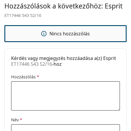
Hozzászólások a következőhöz: Esprit
Állítható
Nem
orrpárna:
ET17446 543 52/16
Kiegészítők
Tok:
Igen
Nincs hozzászólás
Tisztítókendő:
Igen
Egyéb
Kérdés vagy megjegyzés hozzáadása a(z) Esprit
Nem:
Unisex
ET17446 543 52/16
-hoz
Kategória:
Dioptriás szemüvegek
Hozzászólás
*
Márka:
Esprit
Kód:
ET17446 543 52/16
Név
*