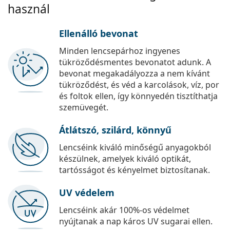
használ
Ellenálló bevonat
Minden lencsepárhoz ingyenes
tükröződésmentes bevonatot adunk. A
bevonat megakadályozza a nem kívánt
tükröződést, és véd a karcolások, víz, por
és foltok ellen, így könnyedén tisztíthatja
szemüvegét.
Átlátszó, szilárd, könnyű
Lencséink kiváló minőségű anyagokból
készülnek, amelyek kiváló optikát,
tartósságot és kényelmet biztosítanak.
UV védelem
Lencséink akár 100%-os védelmet
nyújtanak a nap káros UV sugarai ellen.