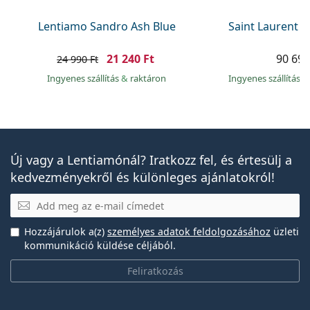
Lentiamo Sandro Ash Blue
Saint Laurent S
21 240 Ft
90 690
24 990 Ft
Ingyenes szállítás
&
raktáron
Ingyenes szállítás
&
Új vagy a Lentiamónál? Iratkozz fel, és értesülj a
kedvezményekről és különleges ajánlatokról!
E-mail
Hozzájárulok a(z)
személyes adatok feldolgozásához
üzleti
kommunikáció küldése céljából.
Feliratkozás