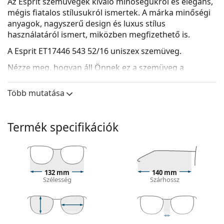
Az Esprit szemüvegek kiváló minőségükről és elegáns,
mégis fiatalos stílusukról ismertek. A márka minőségi
anyagok, nagyszerű design és luxus stílus
használatáról ismert, miközben megfizethető is.
A
Esprit ET17446 543 52/16
uniszex szemüveg.
Nézze meg, hogyan áll Önnek ez a szemüveg a
Lentiamo virtuális próbafunkciójával.
Több mutatása
Szemüvegkeret
A keret kék színe tökéletesen illik a hűvös
bőrtónushoz és a világosbarna, fekete vagy
Termék specifikációk
világosszőke hajhoz.
A téglalap alakú keretek ideális választásnak
bizonyulnak ovális vagy kerek arcformával
rendelkezők számára.
132 mm
140 mm
A szemüveg kerete kiváló minőségű műanyagból
Szélesség
Szárhossz
készült, amely nagy tartósságot és kényelmet
biztosít.
A teljes keretes szemüvegek a leggyakoribbak.
Észrevehető kialakításukkal emelik stílusát. Erősek,