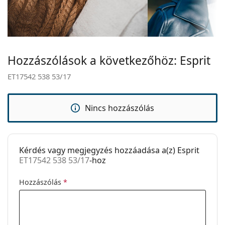
Szárhossz:
140 mm
Ez orvostechnikai eszköz. Használat előtt olvasd el a
használati útmutatót.
Hídszélesség:
17 mm
Súly:
40 g
Hozzászólások a következőhöz: Esprit
Állítható
Nem
orrpárna:
ET17542 538 53/17
Kiegészítők
Tok:
Igen
Nincs hozzászólás
Tisztítókendő:
Igen
Egyéb
Kérdés vagy megjegyzés hozzáadása a(z) Esprit
Nem:
Unisex
ET17542 538 53/17
-hoz
Kategória:
Dioptriás szemüvegek
Hozzászólás
*
Márka:
Esprit
Kód:
ET17542 538 53/17