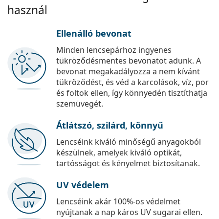
használ
Ellenálló bevonat
Minden lencsepárhoz ingyenes
tükröződésmentes bevonatot adunk. A
bevonat megakadályozza a nem kívánt
tükröződést, és véd a karcolások, víz, por
és foltok ellen, így könnyedén tisztíthatja
szemüvegét.
Átlátszó, szilárd, könnyű
Lencséink kiváló minőségű anyagokból
készülnek, amelyek kiváló optikát,
tartósságot és kényelmet biztosítanak.
UV védelem
Lencséink akár 100%-os védelmet
nyújtanak a nap káros UV sugarai ellen.