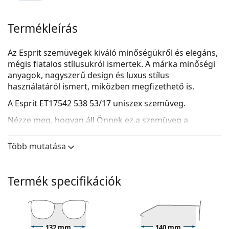
Termékleírás
Az Esprit szemüvegek kiváló minőségükről és elegáns,
mégis fiatalos stílusukról ismertek. A márka minőségi
anyagok, nagyszerű design és luxus stílus
használatáról ismert, miközben megfizethető is.
A
Esprit ET17542 538 53/17
uniszex szemüveg.
Nézze meg, hogyan áll Önnek ez a szemüveg a
Lentiamo virtuális próbafunkciójával.
Több mutatása
Szemüvegkeret
A keret fekete színe tökéletesen illik a hideg
bőrtónushoz és a világos szőke, világosbarna vagy
Termék specifikációk
fekete hajhoz.
A téglalap alakú keretek ideális választásnak
bizonyulnak ovális vagy kerek arcformával
rendelkezők számára.
132 mm
140 mm