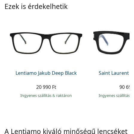
Precision
Ezek is érdekelhetik
Total
Lentiamo Jakub Deep Black
Saint Laurent S
20 990 Ft
90 690
Ingyenes szállítás
&
raktáron
Ingyenes szállítás
&
A Lentiamo kiváló minőségű lencséket