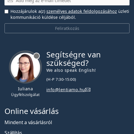
Hozzájárulok a(z)
személyes adatok feldolgozásához
üzleti
kommunikáció küldése céljából.
Feliratkozás
Segítségre van
szükséged?
We also speak English!
(H-P 7:30-15:00)
Iuliana
info@lentiamo.hu
Ügyfélszolgálat
Online vásárlás
Mindent a vásárlásról
Szállítás