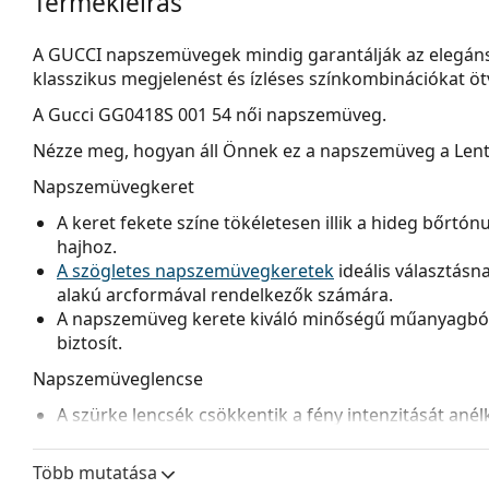
Termékleírás
A GUCCI napszemüvegek mindig garantálják az elegáns 
klasszikus megjelenést és ízléses színkombinációkat öt
A
Gucci GG0418S 001 54
női napszemüveg.
Nézze meg, hogyan áll Önnek ez a napszemüveg a Lenti
Napszemüvegkeret
A keret fekete színe tökéletesen illik a hideg bőrtó
hajhoz.
A szögletes napszemüvegkeretek
ideális választásn
alakú arcformával rendelkezők számára.
A napszemüveg kerete kiváló minőségű műanyagból 
biztosít.
Napszemüveglencse
A szürke lencsék csökkentik a fény intenzitását anél
torzítanák a színeket.
A
napszemüveg lencséi
felül sötétebb, alul világosab
Több mutatása
közvetlen napfényt, míg az alsó, világosabb rész ele