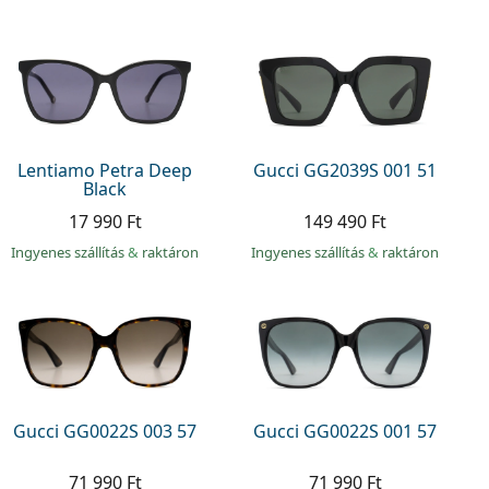
Lentiamo Petra Deep
Gucci GG2039S 001 51
Black
17 990 Ft
149 490 Ft
Ingyenes szállítás
&
raktáron
Ingyenes szállítás
&
raktáron
Gucci GG0022S 003 57
Gucci GG0022S 001 57
71 990 Ft
71 990 Ft