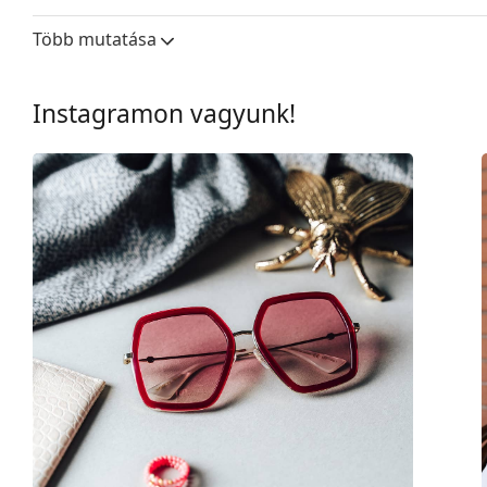
Lencseszélesség:
54 mm
Több mutatása
Lencse anyaga:
Műanyag
UV szűrő 400:
Igen
Instagramon vagyunk!
Keret
Keret forma:
Négyzet
Keret színe:
Fekete
Keret anyaga:
Műanyag
Méret:
L
Szélesség:
142 mm
Szárhossz:
140 mm
Hídszélesség:
20 mm
Súly:
45 g
Állítható orrpárna:
Nem