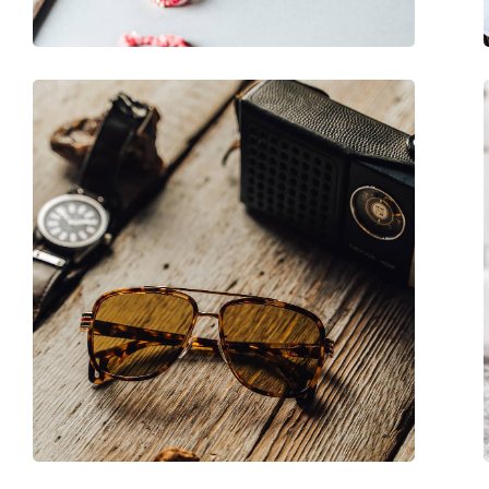
Kiegészítők
Tok:
Igen
Tisztítókendő:
Igen
Egyéb
Nem:
Női
Kategória:
Napszemüvegek
Márka:
Gucci
Használat:
Divat
Kód:
GG0418S 001 54