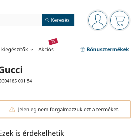
Navigációs panel
Keresés
Bejelentkezve
Kosara ür
 kiegészítők
akciós
Bónusztermékek
Gucci
GG0418S 001 54
Jelenleg nem forgalmazzuk ezt a terméket.
Ezek is érdekelhetik