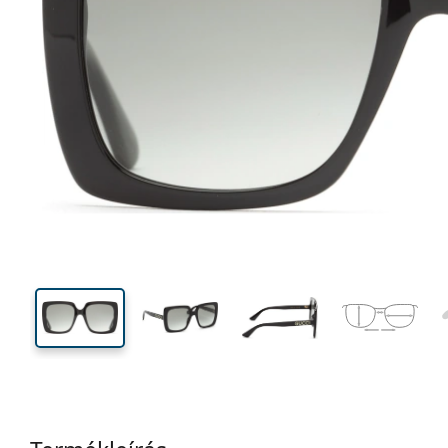
142 mm
Szélesség
Lencseszél
50 mm
54 mm
Lencsemagasság
Lencseszélesség