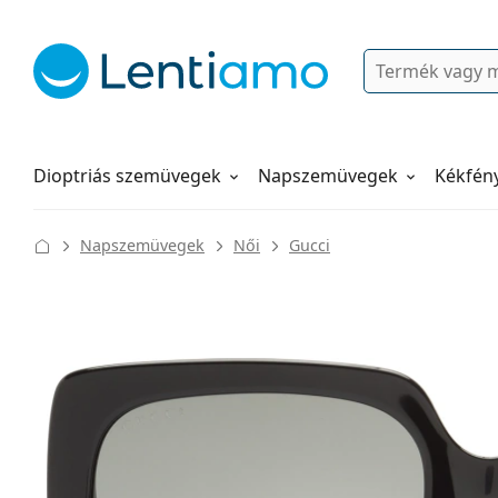
Keresés
Bejelentkezés
Navigációs menü
Folyadékok
Hogyan rendeljen
Dioptriás szemüvegek
Napszemüvegek
Kékfén
Napszemüvegek
Női
Gucci