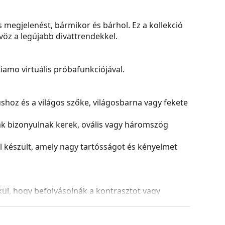
megjelenést, bármikor és bárhol. Ez a kollekció
vöz a legújabb divattrendekkel.
amo virtuális próbafunkciójával.
nushoz és a világos szőke, világosbarna vagy fekete
ak bizonyulnak kerek, ovális vagy háromszög
készült, amely nagy tartósságot és kényelmet
kül, hogy befolyásolnák a kontrasztot vagy
b árnyalatúak. A sötét felső rész segít kiszűrni a
gendő láthatóságot biztosít. Ez a lencsekezelés