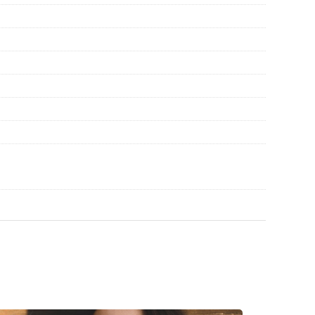
asználati útmutatót.
gek