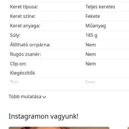
Ez orvostechnikai eszköz. Használat előtt olvasd el a h
Keret típusa:
Teljes keretes
Keret színe:
Fekete
Keret anyaga:
Műanyag
Súly:
185 g
Állítható orrpárna:
Nem
Rugós zsanér:
Nem
Clip-on:
Nem
Kiegészítők
Tok:
Igen
Tisztítókendő:
Igen
Több mutatása
Egyéb
Nem:
Férfi
Instagramon vagyunk!
Kategória:
Dioptriás szemüve