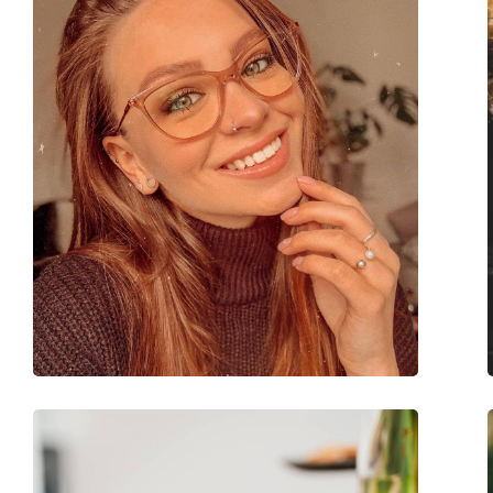
Márka:
Oakley