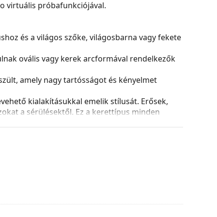
virtuális próbafunkciójával.
nushoz és a világos szőke, világosbarna vagy fekete
yulnak ovális vagy kerek arcformával rendelkezők
zült, amely nagy tartósságot és kényelmet
ehető kialakításukkal emelik stílusát. Erősek,
azokat a sérülésektől. Ez a kerettípus minden
ptikai teljesítményű lencséket is.
és kialakítása eltérő lehet.
 és ápolására. Egyes modellekhez kendő helyett
tílusokat találjon, vagy nézze meg
szemüveg
hoz.