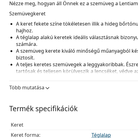
Nézze meg, hogyan áll Önnek ez a szemüveg a Lentiamo 
Szemüvegkeret
A keret fekete színe tökéletesen illik a hideg bőrtó
hajhoz.
A téglalap alakú keretek ideális választásnak bizon
számára.
A szemüveg kerete kiváló minőségű műanyagból kés
biztosít.
A teljes keretes szemüvegek a leggyakoribbak. Észrev
tartósak és teljesen körülveszik a lencséket, védve 
lencséhez alkalmas, beleértve a vastagabb, nagyobb o
Több mutatása
Kiegészítők
A szemüveget eredeti tokjában szállítjuk. A tok színe 
A mellékelt kendő ideális a szemüvegek tisztítására
Termék specifikációk
szövetzsák is tartozhat.
Fedezze fel a teljes
szemüveg
kínálatot, hogy további s
Keret
útmutatónkat
, ha segítségre van szüksége a választás
Keret forma:
Téglalap