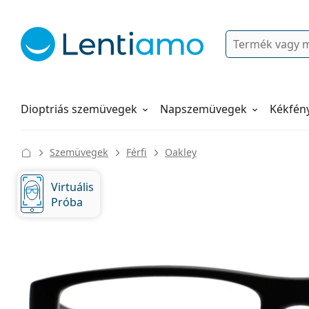
Keresés
Bejelentkezés
Navigációs menü
Folyadékok
Hogyan rendeljen
Dioptriás szemüvegek
Napszemüvegek
Kékfén
Szemüvegek
Férfi
Oakley
Virtuális
Próba