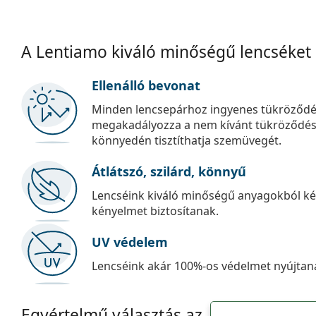
A Lentiamo kiváló minőségű lencséket
Ellenálló bevonat
Minden lencsepárhoz ingyenes tükröződé
megakadályozza a nem kívánt tükröződést, é
könnyedén tisztíthatja szemüvegét.
Átlátszó, szilárd, könnyű
Lencséink kiváló minőségű anyagokból kés
kényelmet biztosítanak.
UV védelem
Lencséink akár 100%-os védelmet nyújtana
Egyértelmű választás az