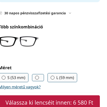
30 napos pénzvisszafizetési garancia
Több színkombináció
Méret
S (53 mm)
L (59 mm)
Milyen méretű vagyok?
Válassza ki lencséit innen:
6 580 Ft