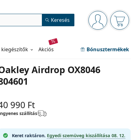
Navigációs panel
Keresés
Bejelentkezve
Kosara ür
 kiegészítők
akciós
Bónusztermékek
Oakley Airdrop OX8046
804601
40 990 Ft
Ingyenes szállítás
Keret raktáron.
Egyedi szemüveg kiszállítása
08. 12.