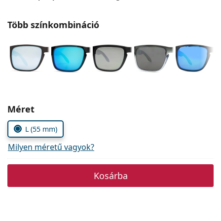
Precision
Több színkombináció
Total
Méret
L (55 mm)
Milyen méretű vagyok?
Kosárba