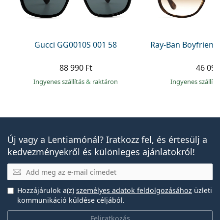
Gucci GG0010S 001 58
Ray-Ban Boyfriend
88 990 Ft
46 090
Ingyenes szállítás
&
raktáron
Ingyenes szállít
Új vagy a Lentiamónál? Iratkozz fel, és értesülj a
kedvezményekről és különleges ajánlatokról!
E-mail
Hozzájárulok a(z)
személyes adatok feldolgozásához
üzleti
kommunikáció küldése céljából.
Feliratkozás