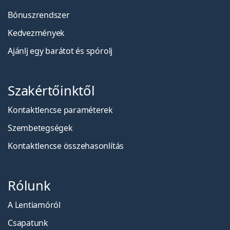
Bónuszrendszer
Kedvezmények
Ajánlj egy barátot és spórolj
Szakértőinktől
Kontaktlencse paraméterek
Szembetegségek
Kontaktlencse összehasonlítás
Rólunk
A Lentiamóról
Csapatunk