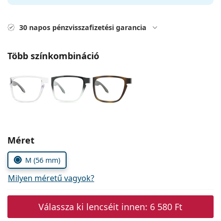
Precision
Total
30 napos pénzvisszafizetési garancia
Több színkombináció
Méret
M (56 mm)
Milyen méretű vagyok?
Válassza ki lencséit innen:
6 580 Ft