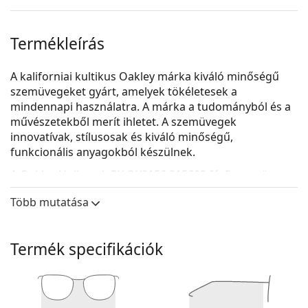
Termékleírás
A kaliforniai kultikus Oakley márka kiváló minőségű
szemüvegeket gyárt, amelyek tökéletesek a
mindennapi használatra. A márka a tudományból és a
művészetekből merít ihletet. A szemüvegek
innovatívak, stílusosak és kiváló minőségű,
funkcionális anyagokból készülnek.
A
Oakley Holbrook RX OX8156 815603
férfi szemüveg.
Nézze meg, hogyan áll Önnek ez a szemüveg a
Több mutatása
Lentiamo virtuális próbafunkciójával.
Szemüvegkeret
Termék specifikációk
Az átlátszó keret tökéletesen illik mind a hűvös,
mind a meleg bőrtónushoz és minden hajszínhez.
A szögletes keretek ideális választásnak
bizonyulnak kerek, ovális vagy háromszög alakú