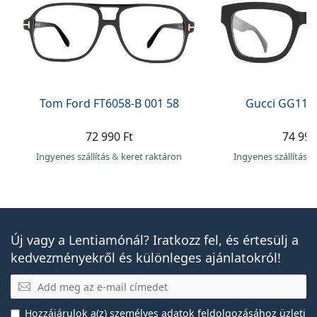
Tom Ford FT6058-B 001 58
Gucci GG113
72 990 Ft
74 990
Ingyenes szállítás
&
keret raktáron
Ingyenes szállítás
&
Új vagy a Lentiamónál? Iratkozz fel, és értesülj a
kedvezményekről és különleges ajánlatokról!
E-mail
Hozzájárulok a(z)
személyes adatok feldolgozásához
üzleti