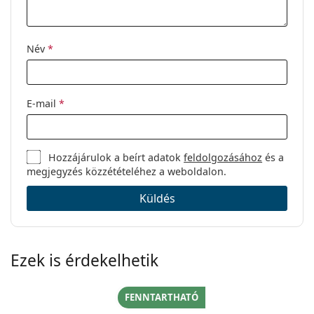
Használat:
Játék
Kód:
0OX8156 815603 56
Név
*
E-mail
*
Hozzájárulok a beírt adatok
feldolgozásához
és a
megjegyzés közzétételéhez a weboldalon.
Küldés
Ezek is érdekelhetik
FENNTARTHATÓ