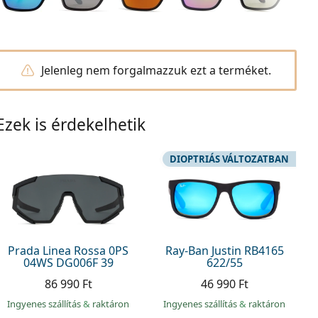
Jelenleg nem forgalmazzuk ezt a terméket.
Ezek is érdekelhetik
DIOPTRIÁS VÁLTOZATBAN
Prada Linea Rossa 0PS
Ray-Ban Justin RB4165
04WS DG006F 39
622/55
86 990 Ft
46 990 Ft
Ingyenes szállítás
&
raktáron
Ingyenes szállítás
&
raktáron