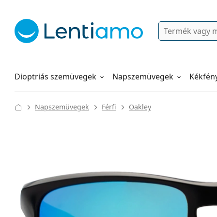
Keresés
Bejelentkezés
Navigációs menü
Folyadékok
Hogyan rendeljen
Dioptriás szemüvegek
Napszemüvegek
Kékfén
Napszemüvegek
Férfi
Oakley