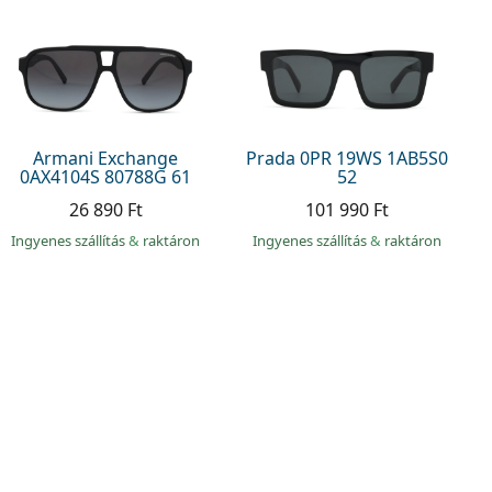
Armani Exchange
Prada 0PR 19WS 1AB5S0
0AX4104S 80788G 61
52
26 890 Ft
101 990 Ft
Ingyenes szállítás
&
raktáron
Ingyenes szállítás
&
raktáron