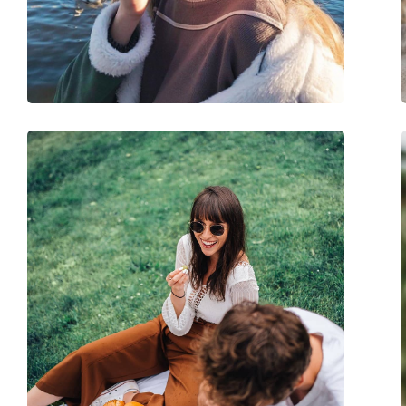
Hídszélesség:
17 mm
Súly:
100 g
Állítható orrpárna:
Nem
Rugós zsanér:
Nem
Kiegészítők
Tok:
Nem
Tisztítókendő:
Igen
Egyéb
Nem:
Férfi
Kategória:
Napszemüvegek
Márka:
Oakley
Használat:
Sport
Sport:
Tenisz, Túrázás
Kód:
OO 9448 12 57