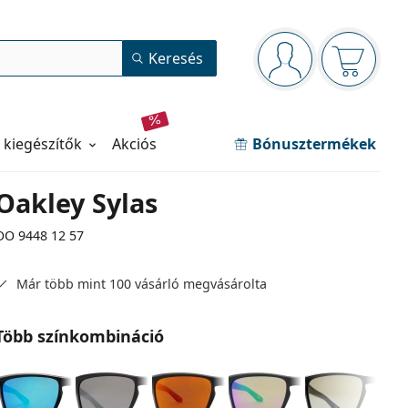
Navigációs panel
Keresés
Bejelentkezve
Kosara ür
 kiegészítők
akciós
Bónusztermékek
Oakley Sylas
OO 9448 12 57
Már több mint 100 vásárló megvásárolta
Több színkombináció