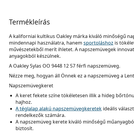
Termékleírás
A kaliforniai kultikus Oakley márka kiváló minőségű 
mindennapi használatra, hanem
sportoláshoz
is tökél
művészetekből merít ihletet. A napszemüvegek innovatív
anyagokból készülnek.
A
Oakley Sylas OO 9448 12 57
férfi napszemüveg.
Nézze meg, hogyan áll Önnek ez a napszemüveg a Lenti
Napszemüvegkeret
A keret fekete színe tökéletesen illik a hideg bőrtó
hajhoz.
A téglalap alakú napszemüvegkeretek
ideális válasz
rendelkezők számára.
A napszemüveg kerete kiváló minőségű műanyagból 
biztosít.