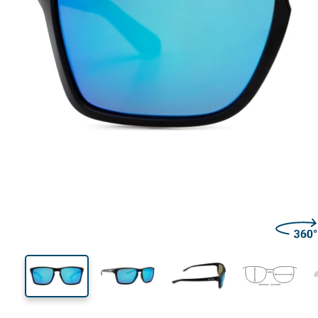
132 mm
Szélesség
Lencseszél
41 mm
57 mm
Lencsemagasság
Lencseszélesség