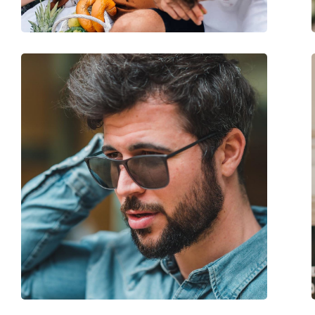
Dioptriás kivitelben elérhető:
Nem