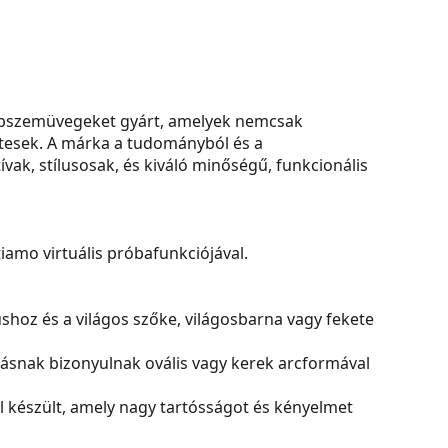
napszemüvegeket gyárt, amelyek nemcsak
etesek. A márka a tudományból és a
ak, stílusosak, és kiváló minőségű, funkcionális
amo virtuális próbafunkciójával.
nushoz és a világos szőke, világosbarna vagy fekete
tásnak bizonyulnak ovális vagy kerek arcformával
készült, amely nagy tartósságot és kényelmet