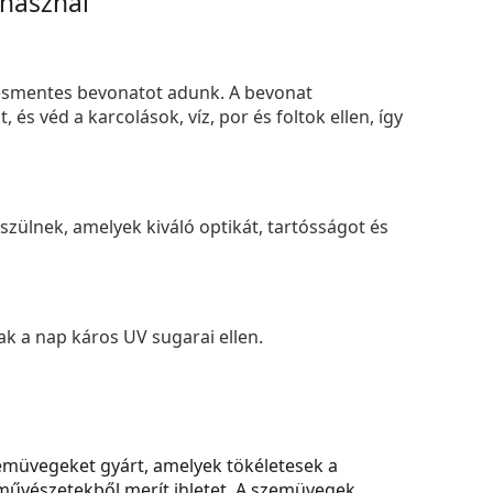
 használ
smentes bevonatot adunk. A bevonat
s véd a karcolások, víz, por és foltok ellen, így
zülnek, amelyek kiváló optikát, tartósságot és
k a nap káros UV sugarai ellen.
zemüvegeket gyárt, amelyek tökéletesek a
művészetekből merít ihletet. A szemüvegek