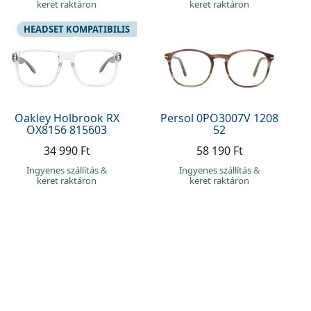
keret raktáron
keret raktáron
HEADSET KOMPATIBILIS
Oakley Holbrook RX
Persol 0PO3007V 1208
OX8156 815603
52
34 990 Ft
58 190 Ft
Ingyenes szállítás
&
Ingyenes szállítás
&
keret raktáron
keret raktáron