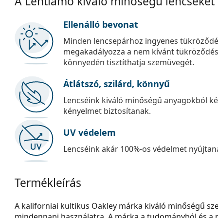
A Lentiamo kiváló minőségű lencséket
Ellenálló bevonat
Minden lencsepárhoz ingyenes tükröződé
megakadályozza a nem kívánt tükröződést, é
könnyedén tisztíthatja szemüvegét.
Átlátszó, szilárd, könnyű
Lencséink kiváló minőségű anyagokból kés
kényelmet biztosítanak.
UV védelem
Lencséink akár 100%-os védelmet nyújtana
Termékleírás
A kaliforniai kultikus Oakley márka kiváló minőségű s
mindennapi használatra. A márka a tudományból és a 