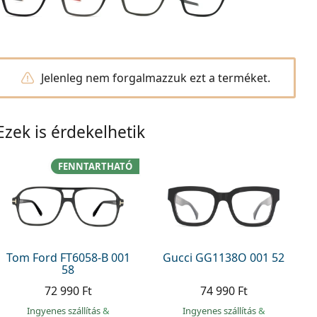
Jelenleg nem forgalmazzuk ezt a terméket.
Ezek is érdekelhetik
FENNTARTHATÓ
Tom Ford FT6058-B 001
Gucci GG1138O 001 52
58
72 990 Ft
74 990 Ft
Ingyenes szállítás
&
Ingyenes szállítás
&