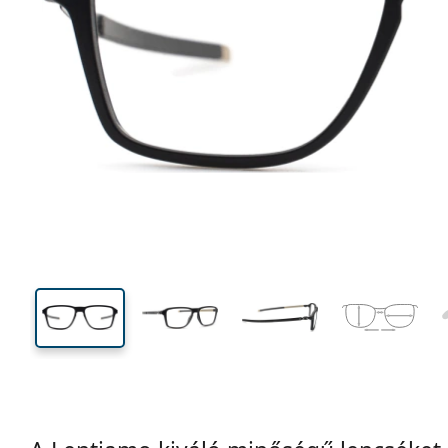
140 mm
Szélesség
Lencseszél
39 mm
54 mm
Lencsemagasság
Lencseszélesség