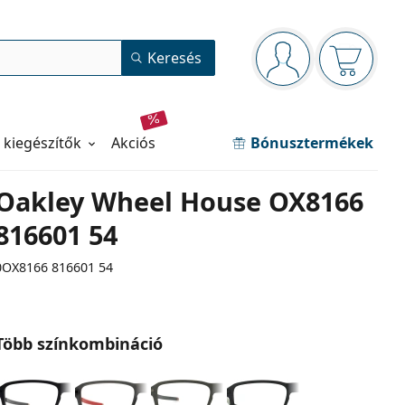
Navigációs panel
Keresés
Bejelentkezve
Kosara ür
 kiegészítők
akciós
Bónusztermékek
Oakley Wheel House OX8166
816601 54
0OX8166 816601 54
Több színkombináció