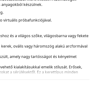
is anyagokból készülnek.
g.
virtuális próbafunkciójával.
nushoz és a világos szőke, világosbarna vagy fekete
k kerek, ovális vagy háromszög alakú arcformával
zült, amely nagy tartósságot és kényelmet
ehető kialakításukkal emelik stílusát. Erősek,
azokat a sérülésektől. Ez a kerettípus minden
ptikai teljesítményű lencséket is.
zték. Kompatibilisek a gamer headsetekkel, és
enetek során is. A keretek így optimális
gamer szemüvegek professzionális e-sport
kalmasak.