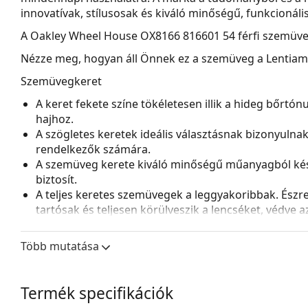
innovatívak, stílusosak és kiváló minőségű, funkcionál
A
Oakley Wheel House OX8166 816601 54
férfi szemüve
Nézze meg, hogyan áll Önnek ez a szemüveg a Lentiamo 
Szemüvegkeret
A keret fekete színe tökéletesen illik a hideg bőrtó
hajhoz.
A szögletes keretek ideális választásnak bizonyulna
rendelkezők számára.
A szemüveg kerete kiváló minőségű műanyagból kés
biztosít.
A teljes keretes szemüvegek a leggyakoribbak. Észrev
tartósak és teljesen körülveszik a lencséket, védve 
lencséhez alkalmas, beleértve a vastagabb, nagyobb o
A kereteket a
gamerek
igényeinek megfelelően terve
Több mutatása
vékony száruk kényelmet biztosít még hosszú játékm
kényelmet nyújtanak headset viselése közben is. A 
játékosok és amatőr rajongók számára egyaránt al
Termék specifikációk
Kiegészítők