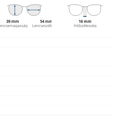
és kialakítása eltérő lehet.
 és ápolására. Egyes modellekhez kendő helyett
39 mm
54 mm
16 mm
encsemagasság
Lencseszélesség
Hídszélesség
tílusokat találjon, vagy nézze meg
szemüveg
hoz.
asználati útmutatót.