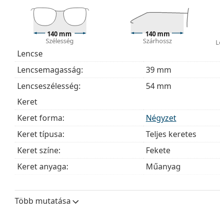
A szemüveget eredeti tokjában szállítjuk. A tok színe 
A mellékelt kendő ideális a szemüvegek tisztítására
140 mm
140 mm
szövetzsák is tartozhat.
Szélesség
Szárhossz
L
Lencse
Fedezze fel a teljes
szemüveg
kínálatot, hogy további s
útmutatónkat
, ha segítségre van szüksége a választás
Lencsemagasság:
39 mm
Ez orvostechnikai eszköz. Használat előtt olvasd el a h
Lencseszélesség:
54 mm
Keret
Keret forma:
Négyzet
Keret típusa:
Teljes keretes
Keret színe:
Fekete
Keret anyaga:
Műanyag
Méret:
M
Szélesség:
140 mm
Több mutatása
Szárhossz:
140 mm