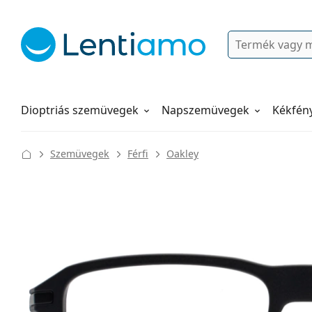
Keresés
Bejelentkezés
Navigációs menü
Folyadékok
Hogyan rendeljen
Dioptriás szemüvegek
Napszemüvegek
Kékfén
Szemüvegek
Férfi
Oakley