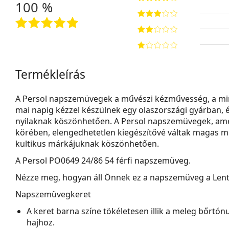
100 %
Termékleírás
A Persol napszemüvegek a művészi kézművesség, a minő
mai napig kézzel készülnek egy olaszországi gyárban, é
nyilaknak köszönhetően. A Persol napszemüvegek, amel
körében, elengedhetetlen kiegészítővé váltak magas
kultikus márkájuknak köszönhetően.
A
Persol PO0649 24/86 54
férfi napszemüveg.
Nézze meg, hogyan áll Önnek ez a napszemüveg a Lenti
Napszemüvegkeret
A keret barna színe tökéletesen illik a meleg bőrtón
hajhoz.