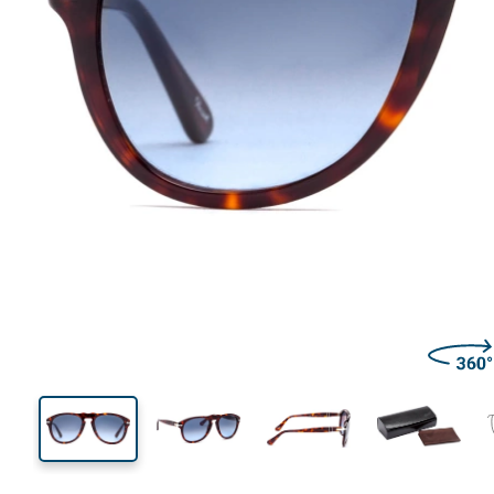
136 mm
Szélesség
Lencseszél
46 mm
54 mm
Lencsemagasság
Lencseszélesség