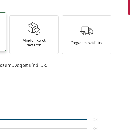
Minden keret
Ingyenes szállítás
raktáron
szemüvegeit kínáljuk.
2×
0×