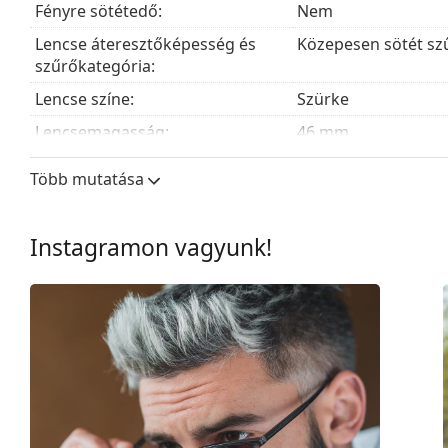
A mellékelt kendő ideális a napszemüvegek tisztítá
Fényre sötétedő:
Nem
helyett szövetzsák is tartozhat.
Lencse áteresztőképesség és
Közepesen sötét sz
Fedezze fel a
napszemüveg
kínálatot, hogy további stí
szűrőkategória:
Lencse színe:
Szürke
Lencsemagasság:
46 mm
Lencseszélesség:
54 mm
Több mutatása
Lencse anyaga:
Ásványi üveg
UV szűrő 400:
Igen
Instagramon vagyunk!
Keret
Keret forma:
Négyzet
Keret színe:
Barna
Keret anyaga:
Műanyag
Méret:
M
Szélesség:
136 mm