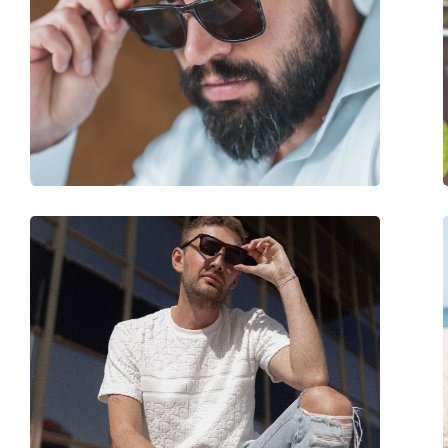
Szárhossz:
140 mm
Hídszélesség:
20 mm
Súly:
210 g
Állítható orrpárna:
Nem
Kiegészítők
Tok:
Igen
Tisztítókendő:
Igen
Egyéb
Nem:
Férfi
Kategória:
Napszemüvegek
Márka:
Persol
Használat:
Divat
Kód:
PO0649 24/86 54
Dioptriás kivitelben elérhető:
Nem