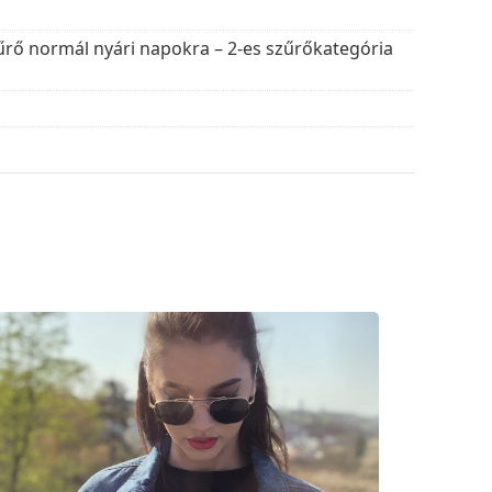
sára és ápolására. Egyes modellekhez kendő
űrő normál nyári napokra – 2-es szűrőkategória
lusokat találjon népszerű márkáktól.