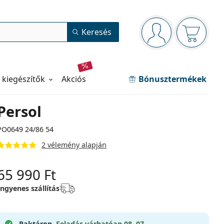
Navigációs panel
Keresés
Bejelentkezve
Kosara ür
 kiegészítők
akciós
Bónusztermékek
Persol
PO0649 24/86 54
2 vélemény alapján
65 990 Ft
Ingyenes szállítás
Raktáron.
Feladás várhatóan 08. 07.