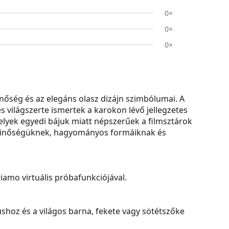
0×
0×
0×
ség és az elegáns olasz dizájn szimbólumai. A
s világszerte ismertek a karokon lévő jellegzetes
yek egyedi bájuk miatt népszerűek a filmsztárok
 minőségüknek, hagyományos formáiknak és
amo virtuális próbafunkciójával.
ushoz és a világos barna, fekete vagy sötétszőke