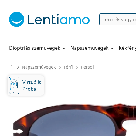
Keresés
Bejelentkezés
Navigációs menü
Folyadékok
Hogyan rendeljen
Dioptriás szemüvegek
Napszemüvegek
Kékfén
Napszemüvegek
Férfi
Persol
Virtuális
Próba