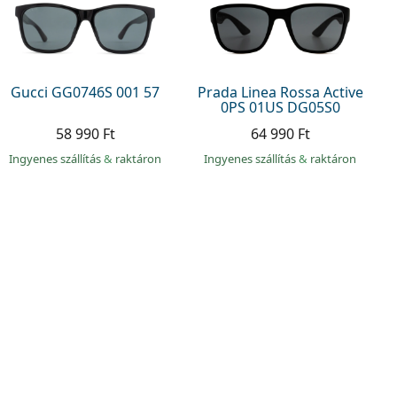
Gucci GG0746S 001 57
Prada Linea Rossa Active
0PS 01US DG05S0
58 990 Ft
64 990 Ft
Ingyenes szállítás
&
raktáron
Ingyenes szállítás
&
raktáron