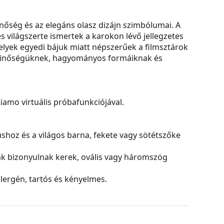
ség és az elegáns olasz dizájn szimbólumai. A
s világszerte ismertek a karokon lévő jellegzetes
yek egyedi bájuk miatt népszerűek a filmsztárok
 minőségüknek, hagyományos formáiknak és
amo virtuális próbafunkciójával.
ushoz és a világos barna, fekete vagy sötétszőke
ak bizonyulnak kerek, ovális vagy háromszög
lergén, tartós és kényelmes.
l, hogy befolyásolnák a kontrasztot vagy