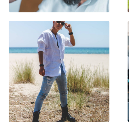
Dioptriás kivitelben elérhető:
Nem