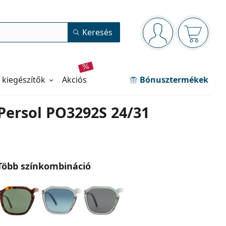
Navigációs panel
Keresés
Bejelentkezve
Kosara ür
 kiegészítők
akciós
Bónusztermékek
Persol PO3292S 24/31
Több színkombináció