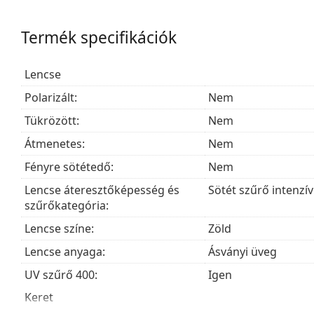
A lencsék kiváló minőségű ásványi üvegből készültek
kiváló optikai tulajdonságai jellemzik más lencsean
Termék specifikációk
Az árnyalatok UV 400 védelemmel rendelkeznek, ame
lencsék 3. kategóriájú napfényszűrővel rendelkeznek
Lencse
kitett helyekre, például strandra vagy városba alkal
Polarizált:
Nem
Kiegészítők
Tükrözött:
Nem
A napszemüveget eredeti tokjában szállítjuk. A tok sz
A mellékelt kendő ideális a napszemüvegek tisztítá
Átmenetes:
Nem
helyett szövetzsák is tartozhat.
Fényre sötétedő:
Nem
Fedezze fel a
napszemüveg
kínálatot, hogy további stí
Lencse áteresztőképesség és
Sötét szűrő intenzí
szűrőkategória:
Lencse színe:
Zöld
Lencse anyaga:
Ásványi üveg
UV szűrő 400:
Igen
Keret