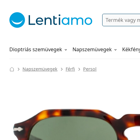
Keresés
Bejelentkezés
Navigációs menü
Folyadékok
Hogyan rendeljen
Dioptriás szemüvegek
Napszemüvegek
Kékfén
Napszemüvegek
Férfi
Persol