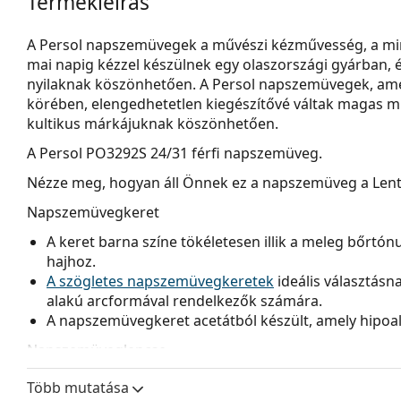
Termékleírás
A Persol napszemüvegek a művészi kézművesség, a minő
mai napig kézzel készülnek egy olaszországi gyárban, é
nyilaknak köszönhetően. A Persol napszemüvegek, amel
körében, elengedhetetlen kiegészítővé váltak magas
kultikus márkájuknak köszönhetően.
A
Persol PO3292S 24/31
férfi napszemüveg.
Nézze meg, hogyan áll Önnek ez a napszemüveg a Lenti
Napszemüvegkeret
A keret barna színe tökéletesen illik a meleg bőrtón
hajhoz.
A szögletes napszemüvegkeretek
ideális választásn
alakú arcformával rendelkezők számára.
A napszemüvegkeret acetátból készült, amely hipoal
Napszemüveglencse
A zöld lencsék csökkentik a fény intenzitását anélkü
Több mutatása
torzítanák a színeket.