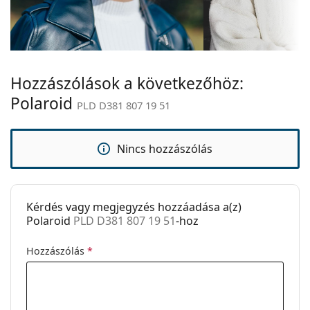
Szárhossz:
145 mm
használati útmutatót.
Hídszélesség:
19 mm
Súly:
100 g
Hozzászólások a következőhöz:
Állítható
Nem
orrpárna:
Polaroid
PLD D381 807 19 51
Clip-on:
Nem
Kiegészítők
Nincs hozzászólás
Tok:
Nem
Tisztítókendő:
Igen
Kérdés vagy megjegyzés hozzáadása a(z)
Egyéb
Polaroid
PLD D381 807 19 51
-hoz
Nem:
Unisex
Hozzászólás
*
Kategória:
Dioptriás szemüvegek
Márka:
Polaroid
Kód:
PLD D381 807 19 51