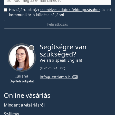
Hozzájárulok a(z)
személyes adatok feldolgozásához
üzleti
kommunikáció küldése céljából.
Feliratkozás
Segítségre van
szükséged?
We also speak English!
(H-P 7:30-15:00)
Iuliana
info@lentiamo.hu
Ügyfélszolgálat
Online vásárlás
Mindent a vásárlásról
Szállítás