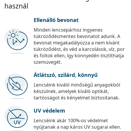
használ
Ellenálló bevonat
Minden lencsepárhoz ingyenes
tükröződésmentes bevonatot adunk. A
bevonat megakadályozza a nem kívánt
tükröződést, és véd a karcolások, víz, por
és foltok ellen, így könnyedén tisztíthatja
szemüvegét.
Átlátszó, szilárd, könnyű
Lencséink kiváló minőségű anyagokból
készülnek, amelyek kiváló optikát,
tartósságot és kényelmet biztosítanak.
UV védelem
Lencséink akár 100%-os védelmet
nyújtanak a nap káros UV sugarai ellen.