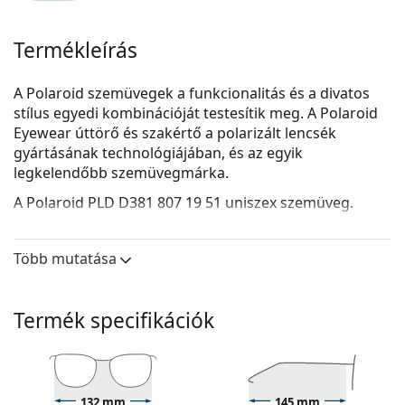
Termékleírás
A Polaroid szemüvegek a funkcionalitás és a divatos
stílus egyedi kombinációját testesítik meg. A Polaroid
Eyewear úttörő és szakértő a polarizált lencsék
gyártásának technológiájában, és az egyik
legkelendőbb szemüvegmárka.
A
Polaroid PLD D381 807 19 51
uniszex szemüveg.
Nézze meg, hogyan áll Önnek ez a szemüveg a
Lentiamo virtuális próbafunkciójával.
Több mutatása
Szemüvegkeret
A keret fekete színe tökéletesen illik a hideg
Termék specifikációk
bőrtónushoz és a világos szőke, világosbarna vagy
fekete hajhoz.
A kerek keretek ideális választásnak bizonyulnak
szögletes vagy ovális arcformával rendelkezők
132 mm
145 mm