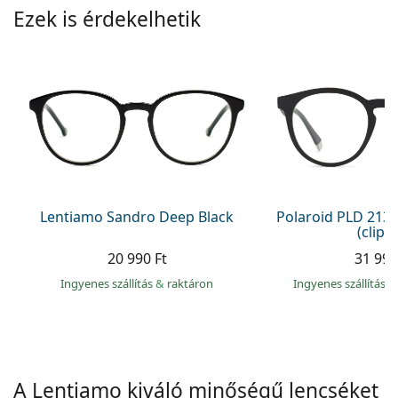
Precision
Ezek is érdekelhetik
Total
Lentiamo Sandro Deep Black
Polaroid PLD 213
(clip-
20 990 Ft
31 990
Ingyenes szállítás
&
raktáron
Ingyenes szállítás
&
A Lentiamo kiváló minőségű lencséket