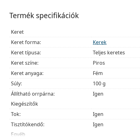
A szemüveget eredeti tokjában szállítjuk. A tok színe 
Termék specifikációk
A mellékelt kendő ideális a szemüvegek tisztítására
szövetzsák is tartozhat.
Keret
Fedezze fel a teljes
szemüveg
kínálatot, hogy további s
útmutatónkat
, ha segítségre van szüksége a választás
Keret forma:
Kerek
Ez orvostechnikai eszköz. Használat előtt olvasd el a h
Keret típusa:
Teljes keretes
Keret színe:
Piros
Keret anyaga:
Fém
Súly:
100 g
Állítható orrpárna:
Igen
Kiegészítők
Tok:
Igen
Tisztítókendő:
Igen
Egyéb