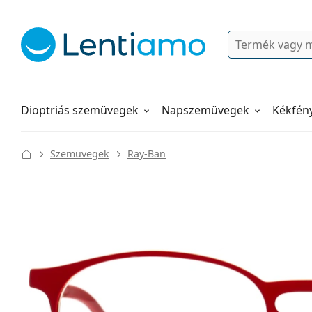
Keresés
Bejelentkezés
Navigációs menü
Folyadékok
Hogyan rendeljen
Dioptriás szemüvegek
Napszemüvegek
Kékfén
Szemüvegek
Ray-Ban