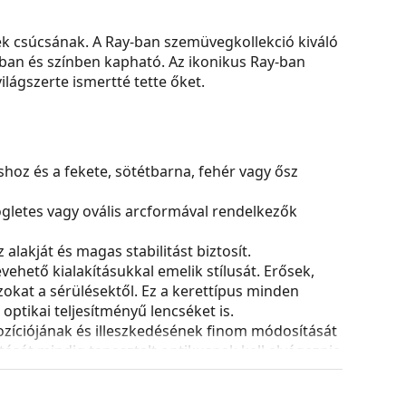
k csúcsának. A Ray-ban szemüvegkollekció kiváló
ban és színben kapható. Az ikonikus Ray-ban
lágszerte ismertté tette őket.
ushoz és a fekete, sötétbarna, fehér vagy ősz
ögletes vagy ovális arcformával rendelkezők
alakját és magas stabilitást biztosít.
ehető kialakításukkal emelik stílusát. Erősek,
azokat a sérülésektől. Ez a kerettípus minden
ptikai teljesítményű lencséket is.
ozíciójának és illeszkedésének finom módosítását
ását mindig tapasztalt optikusnak kell elvégeznie