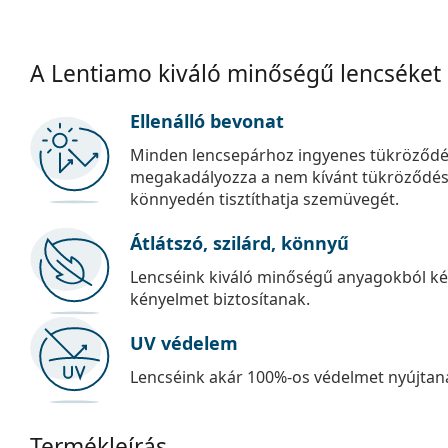
A Lentiamo kiváló minőségű lencséket
Ellenálló bevonat
Minden lencsepárhoz ingyenes tükröződé
megakadályozza a nem kívánt tükröződést, é
könnyedén tisztíthatja szemüvegét.
Átlátszó, szilárd, könnyű
Lencséink kiváló minőségű anyagokból kés
kényelmet biztosítanak.
UV védelem
Lencséink akár 100%-os védelmet nyújtana
Termékleírás