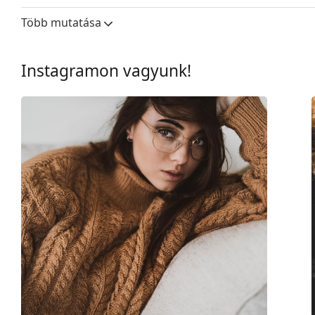
Nem:
Unisex
Több mutatása
Kategória:
Dioptriás szemüve
Márka:
Ray-Ban
Instagramon vagyunk!