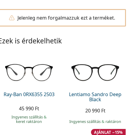
Jelenleg nem forgalmazzuk ezt a terméket.
Ezek is érdekelhetik
Ray-Ban 0RX6355 2503
Lentiamo Sandro Deep
Black
45 990 Ft
20 990 Ft
Ingyenes szállítás
&
keret raktáron
Ingyenes szállítás
&
raktáron
AJÁNLAT −15%