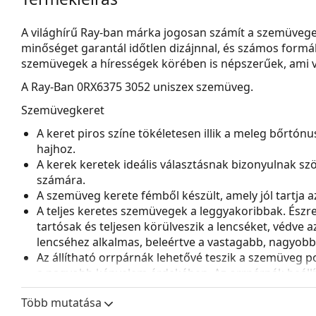
A világhírű Ray-ban márka jogosan számít a szemüvege
minőséget garantál időtlen dizájnnal, és számos formá
szemüvegek a hírességek körében is népszerűek, ami vi
A
Ray-Ban 0RX6375 3052
uniszex szemüveg.
Szemüvegkeret
A keret piros színe tökéletesen illik a meleg bőrtón
hajhoz.
A kerek keretek ideális választásnak bizonyulnak sz
számára.
A szemüveg kerete fémből készült, amely jól tartja az 
A teljes keretes szemüvegek a leggyakoribbak. Észrev
tartósak és teljesen körülveszik a lencséket, védve 
lencséhez alkalmas, beleértve a vastagabb, nagyobb o
Az állítható orrpárnák lehetővé teszik a szemüveg p
a nagyobb kényelem érdekében. Az orrpárnák beállít
a sérülések vagy törések elkerülése érdekében.
Több mutatása
Kiegészítők