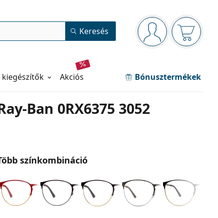
Navigációs panel
Keresés
Bejelentkezve
Kosara ür
 kiegészítők
akciós
Bónusztermékek
Ray-Ban 0RX6375 3052
Több színkombináció