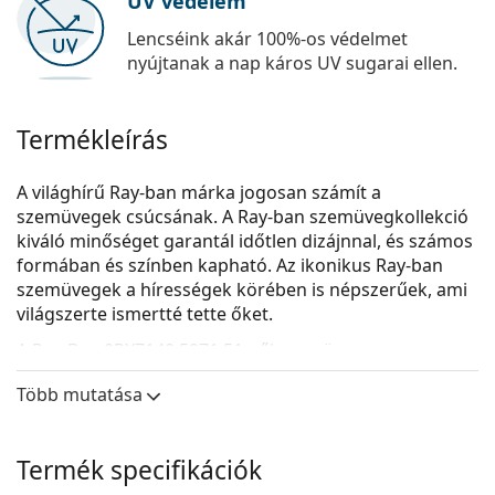
UV védelem
Lencséink akár 100%-os védelmet
nyújtanak a nap káros UV sugarai ellen.
Termékleírás
A világhírű Ray-ban márka jogosan számít a
szemüvegek csúcsának. A Ray-ban szemüvegkollekció
kiváló minőséget garantál időtlen dizájnnal, és számos
formában és színben kapható. Az ikonikus Ray-ban
szemüvegek a hírességek körében is népszerűek, ami
világszerte ismertté tette őket.
A
Ray-Ban 0RX7140 5971 51
női szemüveg.
Nézze meg, hogyan áll Önnek ez a szemüveg a
Több mutatása
Lentiamo virtuális próbafunkciójával.
Szemüvegkeret
Termék specifikációk
A keret piros színe tökéletesen illik a meleg