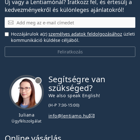
Új vagy a Lentiamónál? Iratkozz fel, és értesülj a
kedvezményekről és különleges ajánlatokról!
E-mail
Hozzájárulok a(z)
személyes adatok feldolgozásához
üzleti
kommunikáció küldése céljából.
Feliratkozás
Segítségre van
szükséged?
We also speak English!
(H-P 7:30-15:00)
Iuliana
info@lentiamo.hu
Ügyfélszolgálat
Online vásárlás