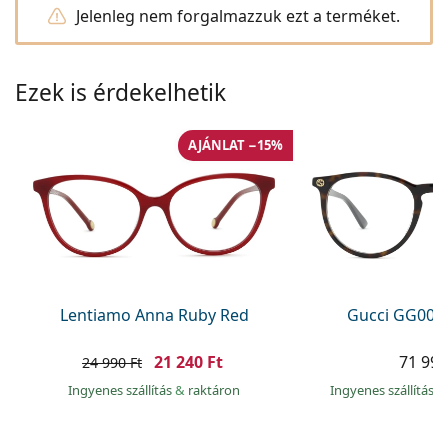
Precision
Jelenleg nem forgalmazzuk ezt a terméket.
Total
Ezek is érdekelhetik
AJÁNLAT −15%
Lentiamo Anna Ruby Red
Gucci GG002
21 240 Ft
71 990
24 990 Ft
Ingyenes szállítás
&
raktáron
Ingyenes szállítás
&