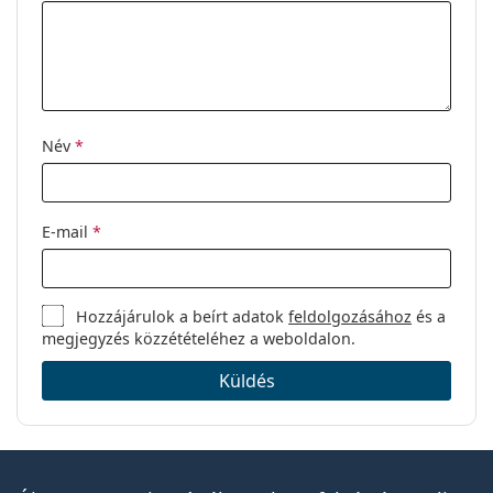
Márka:
Ray-Ban
Kód:
0RX7140 5971 51
Név
*
E-mail
*
Hozzájárulok a beírt adatok
feldolgozásához
és a
megjegyzés közzétételéhez a weboldalon.
Küldés