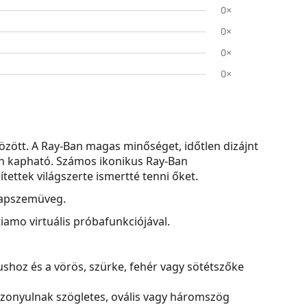
0×
0×
0×
0×
zött. A Ray-Ban magas minőséget, időtlen dizájnt
ben kapható. Számos ikonikus Ray-Ban
ettek világszerte ismertté tenni őket.
napszemüveg.
amo virtuális próbafunkciójával.
nushoz és a vörös, szürke, fehér vagy sötétszőke
bizonyulnak szögletes, ovális vagy háromszög