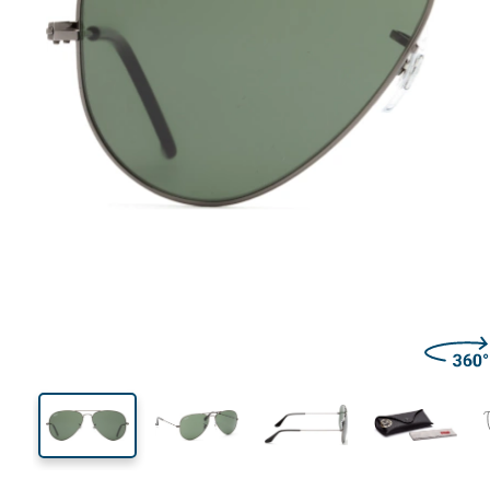
140 mm
Szélesség
Lencseszél
55 mm
58 mm
Lencsemagasság
Lencseszélesség