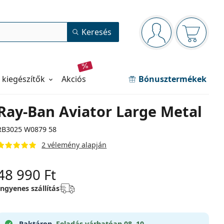
Navigációs panel
Keresés
Bejelentkezve
Kosara ür
 kiegészítők
akciós
Bónusztermékek
Ray-Ban Aviator Large Metal
RB3025 W0879 58
2 vélemény alapján
48 990 Ft
Ingyenes szállítás
Raktáron.
Feladás várhatóan 08. 10.