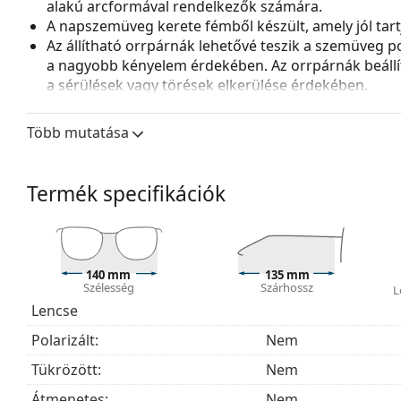
alakú arcformával rendelkezők számára.
A napszemüveg kerete fémből készült, amely jól tartja
Az állítható orrpárnák lehetővé teszik a szemüveg p
a nagyobb kényelem érdekében. Az orrpárnák beállít
a sérülések vagy törések elkerülése érdekében.
Napszemüveglencse
Több mutatása
A zöld lencsék csökkentik a fény intenzitását anélkü
torzítanák a színeket.
A lencsék kiváló minőségű ásványi üvegből készültek
Termék specifikációk
kiváló optikai tulajdonságai jellemzik más lencsean
Az árnyalatok UV 400 védelemmel rendelkeznek, ame
lencsék 3. kategóriájú napfényszűrővel rendelkeznek
kitett helyekre, például strandra vagy városba alkal
140 mm
135 mm
Szélesség
Szárhossz
Kiegészítők
L
Lencse
A napszemüveget eredeti tokjában szállítjuk. A tok sz
Polarizált:
Nem
A mellékelt kendő ideális a napszemüvegek tisztítá
helyett szövetzsák is tartozhat.
Tükrözött:
Nem
Fedezze fel a
napszemüveg
kínálatot, hogy további stí
Átmenetes:
Nem