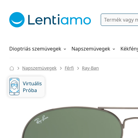
Keresés
Bejelentkezés
Navigációs menü
Folyadékok
Hogyan rendeljen
Dioptriás szemüvegek
Napszemüvegek
Kékfén
Napszemüvegek
Férfi
Ray-Ban
Virtuális
Próba