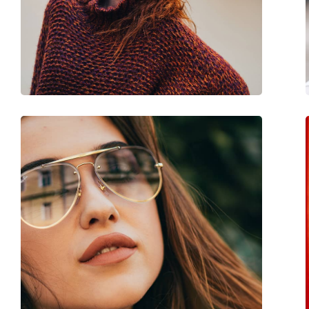
Dioptriás kivitelben elérhető:
Nem