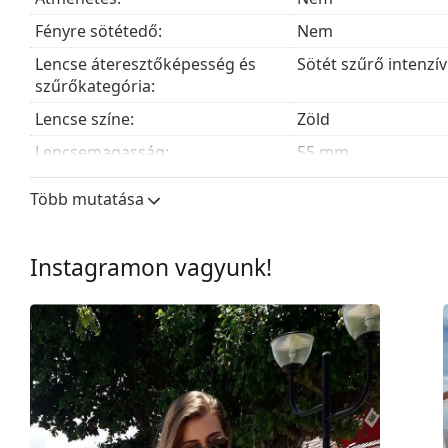
Fényre sötétedő:
Nem
Lencse áteresztőképesség és
Sötét szűrő intenzí
szűrőkategória:
Lencse színe:
Zöld
Lencsemagasság:
55 mm
Lencseszélesség:
58 mm
Több mutatása
Lencse anyaga:
Ásványi üveg
UV szűrő 400:
Igen
Instagramon vagyunk!
Keret
Keret forma:
Pilóta
Keret színe:
Szürke
Keret anyaga:
Fém
Méret:
M