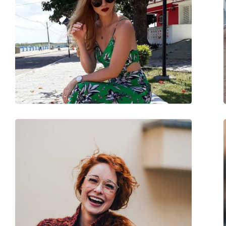
Szélesség:
140 mm
Szárhossz:
135 mm
Hídszélesség:
14 mm
Súly:
45 g
Állítható orrpárna:
Igen
Kiegészítők
Tok:
Igen
Tisztítókendő:
Igen
Egyéb
Nem:
Férfi
Kategória:
Napszemüvegek
Márka:
Ray-Ban
Használat:
Divat
Kód:
RB3025 W0879 58