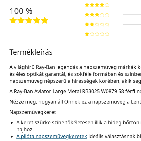
100 %
Termékleírás
A világhírű Ray-Ban legendás a napszemüveg márkák kö
és éles optikát garantál, és sokféle formában és szín
napszemüveg népszerű a hírességek körében, akik segít
A
Ray-Ban Aviator Large Metal RB3025 W0879 58
férfi 
Nézze meg, hogyan áll Önnek ez a napszemüveg a Lenti
Napszemüvegkeret
A keret szürke színe tökéletesen illik a hideg bőrtó
hajhoz.
A pilóta napszemüvegkeretek
ideális választásnak 