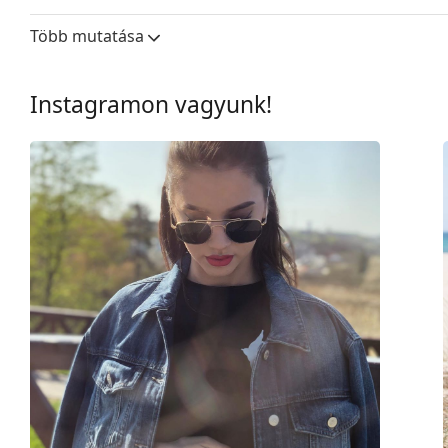
Lencseszélesség:
60 mm
Több mutatása
Lencse anyaga:
Műanyag
UV szűrő 400:
Igen
Instagramon vagyunk!
Keret
Keret forma:
Négyzet
Keret színe:
Fekete
Keret anyaga:
Műanyag
Méret:
L
Szélesség:
138 mm
Szárhossz:
145 mm
Hídszélesség:
15 mm
Súly:
110 g
Állítható orrpárna:
Nem