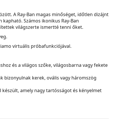
zött. A Ray-Ban magas minőséget, időtlen dizájnt
ben kapható. Számos ikonikus Ray-Ban
ettek világszerte ismertté tenni őket.
eg.
amo virtuális próbafunkciójával.
nushoz és a világos szőke, világosbarna vagy fekete
ak bizonyulnak kerek, ovális vagy háromszög
készült, amely nagy tartósságot és kényelmet
k a visszaverődéseket és tisztább látást
k.
b árnyalatúak. A sötét felső rész segít kiszűrni a