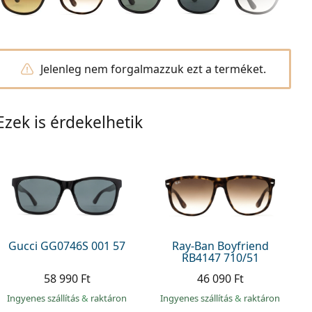
Jelenleg nem forgalmazzuk ezt a terméket.
Ezek is érdekelhetik
Gucci GG0746S 001 57
Ray-Ban Boyfriend
RB4147 710/51
58 990 Ft
46 090 Ft
Ingyenes szállítás
&
raktáron
Ingyenes szállítás
&
raktáron