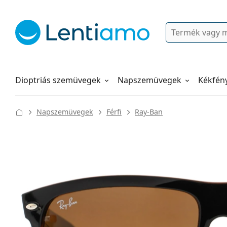
Keresés
Bejelentkezés
Navigációs menü
Folyadékok
Hogyan rendeljen
Dioptriás szemüvegek
Napszemüvegek
Kékfén
Napszemüvegek
Férfi
Ray-Ban