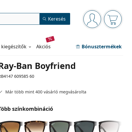
Navigációs panel
Keresés
Bejelentkezve
Kosara ür
 kiegészítők
akciós
Bónusztermékek
Ray-Ban Boyfriend
RB4147 609585 60
Már több mint 400 vásárló megvásárolta
Több színkombináció