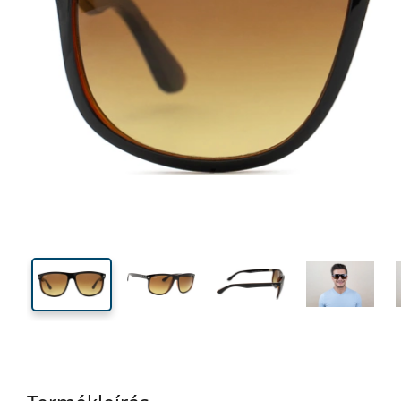
138 mm
Szélesség
Lencseszél
46 mm
60 mm
Lencsemagasság
Lencseszélesség