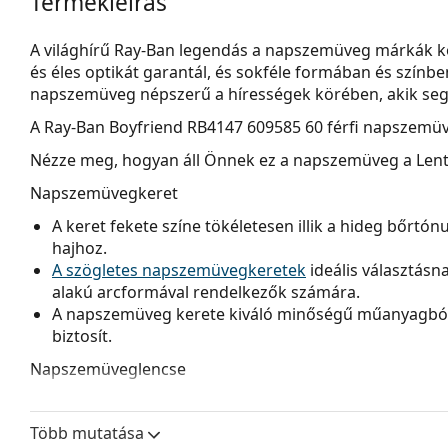
Termékleírás
A világhírű Ray-Ban legendás a napszemüveg márkák kö
és éles optikát garantál, és sokféle formában és szín
napszemüveg népszerű a hírességek körében, akik segít
A
Ray-Ban Boyfriend RB4147 609585 60
férfi napszemüv
Nézze meg, hogyan áll Önnek ez a napszemüveg a Lenti
Napszemüvegkeret
A keret fekete színe tökéletesen illik a hideg bőrtó
hajhoz.
A szögletes napszemüvegkeretek
ideális választásn
alakú arcformával rendelkezők számára.
A napszemüveg kerete kiváló minőségű műanyagból 
biztosít.
Napszemüveglencse
A barna lencsék enyhén blokkolják a kék fényt, szűri
biztosítanak. Sokoldalúak és rövidlátóknak ajánlotta
Több mutatása
A
napszemüveg lencséi
felül sötétebb, alul világosab