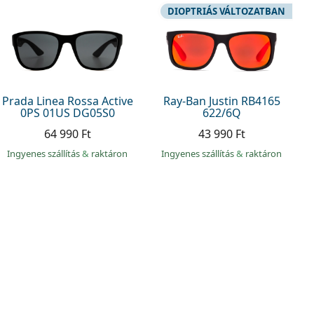
DIOPTRIÁS VÁLTOZATBAN
Prada Linea Rossa Active
Ray-Ban Justin RB4165
0PS 01US DG05S0
622/6Q
64 990 Ft
43 990 Ft
Ingyenes szállítás
&
raktáron
Ingyenes szállítás
&
raktáron