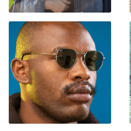
Rugós zsanér:
Nem
Kiegészítők
Tok:
Igen
Tisztítókendő:
Igen
Egyéb
Nem:
Férfi
Kategória:
Napszemüvegek
Márka:
Ray-Ban
Használat:
Divat
Kód:
RB4147 609585 60
Dioptriás kivitelben elérhető:
Nem