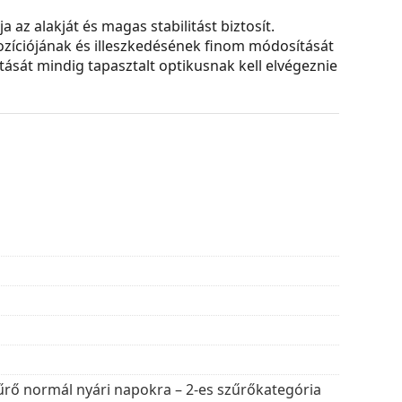
 az alakját és magas stabilitást biztosít.
ozíciójának és illeszkedésének finom módosítását
ását mindig tapasztalt optikusnak kell elvégeznie
rint készített lencsékre cserélhetők, dioptriával
k a térérzékelést. Enyhén csökkentik a
epedésálló.
t jellemzi, amely csökkenti a szembe jutó fény
pszemüvegeket
rendkívül alkalmassá nagyon
ául a sípályák. A tükrözés nagyszerű vizuális
elést.
ly 100%-os védelmet nyújt a napfénytől. A
k (fényáteresztés 18 – 43%). Enyhén sötétebbek a
viselethez alkalmasak.
űrő normál nyári napokra – 2-es szűrőkategória
lusokat találjon népszerű márkáktól.