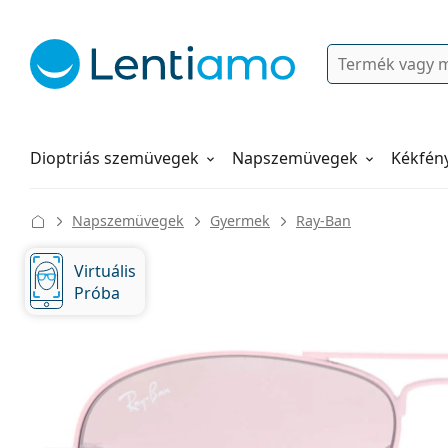
Keresés
Bejelentkezés
Navigációs menü
Folyadékok
Hogyan rendeljen
Dioptriás szemüvegek
Napszemüvegek
Kékfén
Napszemüvegek
Gyermek
Ray-Ban
Virtuális
Próba