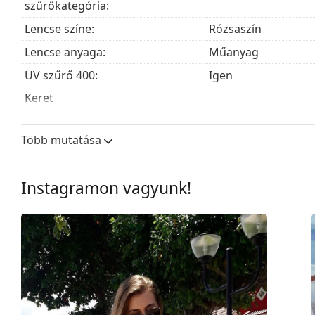
szűrőkategória:
Lencse színe:
Rózsaszín
Lencse anyaga:
Műanyag
UV szűrő 400:
Igen
Keret
Keret forma:
Pilóta
Több mutatása
Keret színe:
Rózsaszín
Keret anyaga:
Fém
Instagramon vagyunk!
Súly:
35 g
Állítható orrpárna:
Igen
Kiegészítők
Tok:
Nem
Tisztítókendő:
Nem
Egyéb