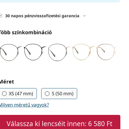
30 napos pénzvisszafizetési garancia
Több színkombináció
Méret
XS (47 mm)
S (50 mm)
Milyen méretű vagyok?
Válassza ki lencséit innen:
6 580 Ft