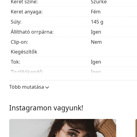
Keret színe:
Szürke
Keret anyaga:
Fém
Súly:
145 g
Állítható orrpárna:
Igen
Clip-on:
Nem
Kiegészítők
Tok:
Igen
Tisztítókendő:
Igen
Egyéb
Több mutatása
Nem:
Unisex
Kategória:
Dioptriás szemüve
Instagramon vagyunk!
Márka:
Ray-Ban