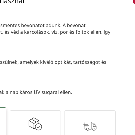
 használ
smentes bevonatot adunk. A bevonat
s véd a karcolások, víz, por és foltok ellen, így
zülnek, amelyek kiváló optikát, tartósságot és
k a nap káros UV sugarai ellen.