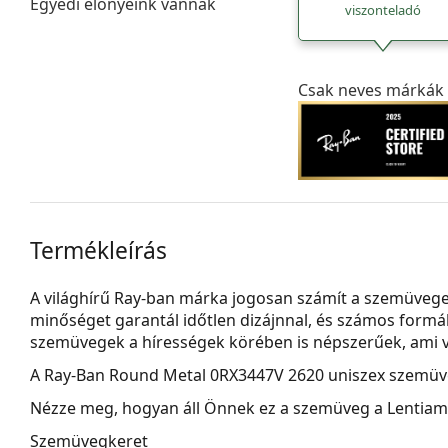
Egyedi előnyeink vannak
viszonteladó
Csak neves márkák 
Termékleírás
A világhírű Ray-ban márka jogosan számít a szemüvege
minőséget garantál időtlen dizájnnal, és számos formá
szemüvegek a hírességek körében is népszerűek, ami vi
A
Ray-Ban Round Metal 0RX3447V 2620
uniszex szemüv
Nézze meg, hogyan áll Önnek ez a szemüveg a Lentiamo 
Szemüvegkeret