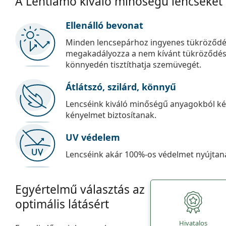
A Lentiamo kiváló minőségű lencséket
Ellenálló bevonat
Minden lencsepárhoz ingyenes tükröződé
megakadályozza a nem kívánt tükröződést, é
könnyedén tisztíthatja szemüvegét.
Átlátszó, szilárd, könnyű
Lencséink kiváló minőségű anyagokból kés
kényelmet biztosítanak.
UV védelem
Lencséink akár 100%-os védelmet nyújtana
Egyértelmű választás az
optimális látásért
Hivatalos