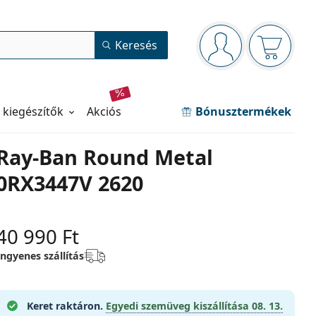
Navigációs panel
Keresés
Bejelentkezve
Kosara ür
 kiegészítők
akciós
Bónusztermékek
Ray-Ban Round Metal
0RX3447V 2620
40 990 Ft
Ingyenes szállítás
Keret raktáron.
Egyedi szemüveg kiszállítása
08. 13.