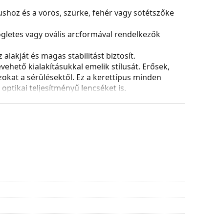
nushoz és a vörös, szürke, fehér vagy sötétszőke
ögletes vagy ovális arcformával rendelkezők
alakját és magas stabilitást biztosít.
ehető kialakításukkal emelik stílusát. Erősek,
azokat a sérülésektől. Ez a kerettípus minden
ptikai teljesítményű lencséket is.
ozíciójának és illeszkedésének finom módosítását
ását mindig tapasztalt optikusnak kell elvégeznie
és kialakítása eltérő lehet.
 és ápolására. Egyes modellekhez kendő helyett
tílusokat találjon, vagy nézze meg
szemüveg
hoz.
asználati útmutatót.