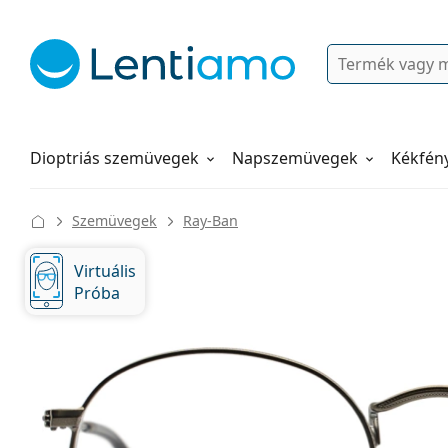
Keresés
Bejelentkezés
Navigációs menü
Folyadékok
Hogyan rendeljen
Dioptriás szemüvegek
Napszemüvegek
Kékfén
Szemüvegek
Ray-Ban
Virtuális
Próba