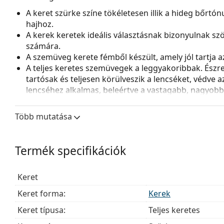
A keret szürke színe tökéletesen illik a hideg bőrtó
hajhoz.
A kerek keretek ideális választásnak bizonyulnak sz
számára.
A szemüveg kerete fémből készült, amely jól tartja az 
A teljes keretes szemüvegek a leggyakoribbak. Észrev
tartósak és teljesen körülveszik a lencséket, védve 
lencséhez alkalmas, beleértve a vastagabb, nagyobb o
Az állítható orrpárnák lehetővé teszik a szemüveg p
a nagyobb kényelem érdekében. Az orrpárnák beállít
Több mutatása
a sérülések vagy törések elkerülése érdekében.
Kiegészítők
Termék specifikációk
A szemüveget eredeti tokjában szállítjuk. A tok színe 
A mellékelt kendő ideális a szemüvegek tisztítására
Keret
szövetzsák is tartozhat.
Keret forma:
Kerek
Fedezze fel a teljes
szemüveg
kínálatot, hogy további s
útmutatónkat
, ha segítségre van szüksége a választás
Keret típusa:
Teljes keretes
Ez orvostechnikai eszköz. Használat előtt olvasd el a h