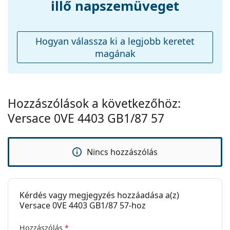
illő napszemüveget
Kiegészítők
Tok:
Igen
Hogyan válassza ki a legjobb keretet
Tisztítókendő:
Igen
magának
Egyéb
Nem:
Női
Kategória:
Napszemüvegek
Hozzászólások a következőhöz:
Versace 0VE 4403 GB1/87 57
Márka:
Versace
Használat:
Divat
Kód:
0VE4403 GB1/87 57
Nincs hozzászólás
Kérdés vagy megjegyzés hozzáadása a(z)
Versace 0VE 4403 GB1/87 57-hoz
Hozzászólás
*