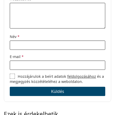
Név
*
E-mail
*
Hozzájárulok a beírt adatok
feldolgozásához
és a
megjegyzés közzétételéhez a weboldalon.
Küldés
Ezek is érdekelhetik