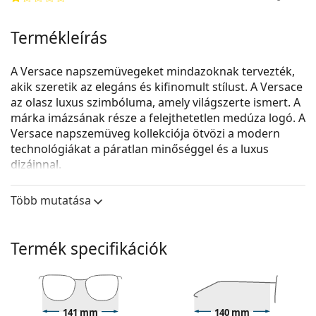
Termékleírás
A Versace napszemüvegeket mindazoknak tervezték,
akik szeretik az elegáns és kifinomult stílust. A Versace
az olasz luxus szimbóluma, amely világszerte ismert. A
márka imázsának része a felejthetetlen medúza logó. A
Versace napszemüveg kollekciója ötvözi a modern
technológiákat a páratlan minőséggel és a luxus
dizájnnal.
A
Versace 0VE 4403 GB1/87 57
női napszemüveg.
Több mutatása
Nézze meg, hogyan áll Önnek ez a napszemüveg a
Lentiamo virtuális próbafunkciójával.
Termék specifikációk
Napszemüvegkeret
A keret fekete színe tökéletesen illik a hideg
bőrtónushoz és a világos szőke, világosbarna vagy
fekete hajhoz.
141 mm
140 mm