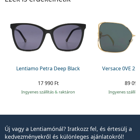
Lentiamo Petra Deep Black
Versace 0VE 22
17 990 Ft
89 090
Ingyenes szállítás
&
raktáron
Ingyenes szállít
Új vagy a Lentiamónál? Iratkozz fel, és értesülj a
kedvezményekről és különleges ajánlatokról!