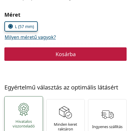
Precision
Méret
Total
L (57 mm)
Milyen méretű vagyok?
Kosárba
Egyértelmű választás az optimális látásért
Hivatalos
Minden keret
viszonteladó
Ingyenes szállítás
raktáron