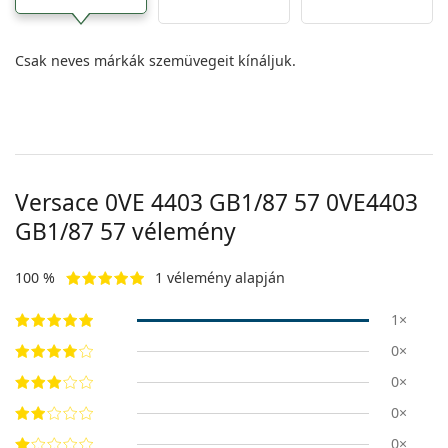
Csak neves márkák szemüvegeit kínáljuk.
Versace 0VE 4403 GB1/87 57
0VE4403
GB1/87 57
vélemény
100 %
1 vélemény alapján
1×
0×
0×
0×
0×