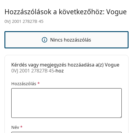
Márka:
Vogue
Hozzászólások a következőhöz: Vogue
Használat:
Divat
0VJ 2001 27827B 45
Kód:
0VJ 2001 27827B 45
Nincs hozzászólás
Kérdés vagy megjegyzés hozzáadása a(z) Vogue
0VJ 2001 27827B 45
-hoz
Hozzászólás
*
Név
*