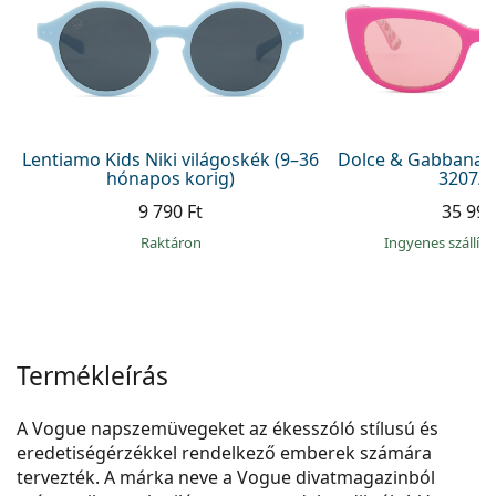
Precision
Total
Lentiamo Kids Niki világoskék (9–36
Dolce & Gabbana J
hónapos korig)
3207/Z
9 790 Ft
35 990
raktáron
Ingyenes szállít
Termékleírás
A Vogue napszemüvegeket az ékesszóló stílusú és
eredetiségérzékkel rendelkező emberek számára
tervezték. A márka neve a Vogue divatmagazinból