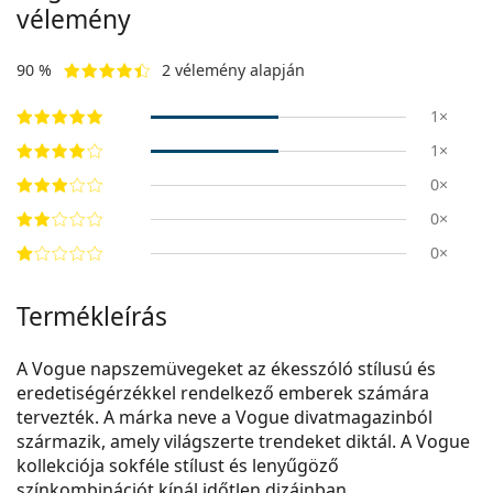
vélemény
90 %
2 vélemény alapján
1×
1×
0×
0×
0×
Termékleírás
A Vogue napszemüvegeket az ékesszóló stílusú és
eredetiségérzékkel rendelkező emberek számára
tervezték. A márka neve a Vogue divatmagazinból
származik, amely világszerte trendeket diktál. A Vogue
kollekciója sokféle stílust és lenyűgöző
színkombinációt kínál időtlen dizájnban.