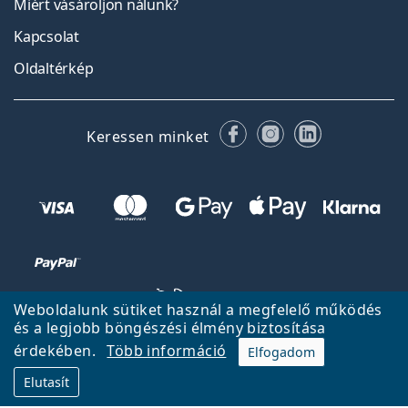
Miért vásároljon nálunk?
Kapcsolat
Oldaltérkép
Facebook
Instagram
LinkedIn
Keressen minket
Weboldalunk sütiket használ a megfelelő működés
és a legjobb böngészési élmény biztosítása
érdekében.
Több információ
Elfogadom
Vissza a főoldalra
Fel
Elutasít
A Lentiamo.hu tulajdonosa és üzemeltetője a Lentiamo s.r.o.,