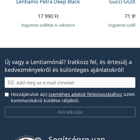
Lentiamo Petra Deep Black
Gucci GG002
17 990 Ft
71 990
Ingyenes szállítás
&
raktáron
Ingyenes szállít
Új vagy a Lentiamónál? Iratkozz fel, és értesülj a
kedvezményekről és különleges ajánlatokról!
E-mail
Hozzájárulok a(z)
személyes adatok feldolgozásához
üzleti
kommunikáció küldése céljából.
Feliratkozás
Segítségre van