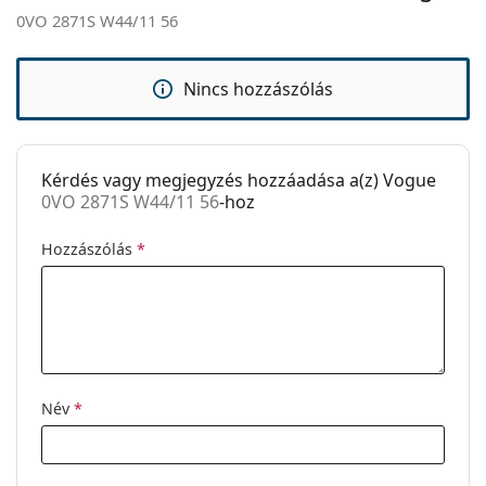
Használat:
Divat
0VO 2871S W44/11 56
Kód:
0VO 2871S W44/11 56
Nincs hozzászólás
Kérdés vagy megjegyzés hozzáadása a(z) Vogue
0VO 2871S W44/11 56
-hoz
Hozzászólás
*
Név
*