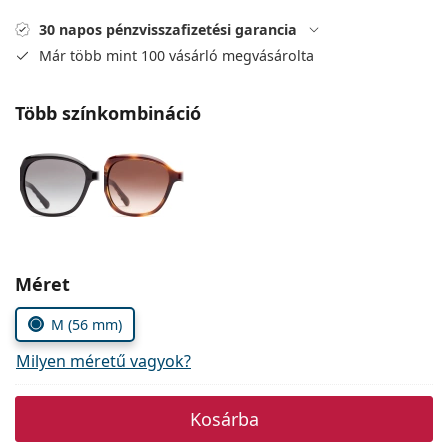
Precision
30 napos pénzvisszafizetési garancia
Total
Már több mint 100 vásárló megvásárolta
Több színkombináció
Méret
M (56 mm)
Milyen méretű vagyok?
Kosárba