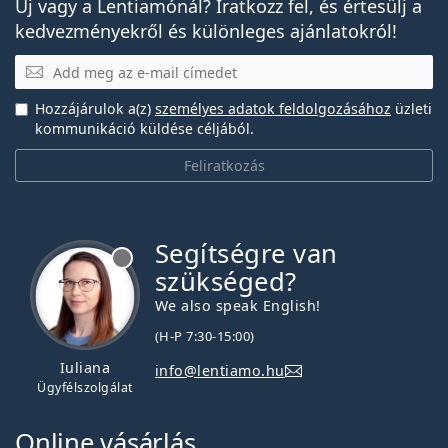
Új vagy a Lentiamónál? Iratkozz fel, és értesülj a
kedvezményekről és különleges ajánlatokról!
E-mail
Hozzájárulok a(z)
személyes adatok feldolgozásához
üzleti
kommunikáció küldése céljából.
Feliratkozás
Segítségre van
szükséged?
We also speak English!
(H-P 7:30-15:00)
Iuliana
info@lentiamo.hu
Ügyfélszolgálat
Online vásárlás