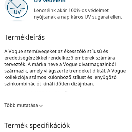
UV védelem
Lencséink akár 100%-os védelmet
nyújtanak a nap káros UV sugarai ellen.
Termékleírás
A Vogue szemüvegeket az ékesszóló stílusú és
eredetiségérzékkel rendelkező emberek számára
tervezték. A márka neve a Vogue divatmagazinból
származik, amely világszerte trendeket diktál. A Vogue
kollekciója számos különböző stílust és lenyűgöző
színkombinációt kínál időtlen dizájnban.
A
Vogue 0VO4177 280 52
női szemüveg.
Nézze meg, hogyan áll Önnek ez a szemüveg a
Több mutatása
Lentiamo virtuális próbafunkciójával.
Szemüvegkeret
Termék specifikációk
A keret fekete színe tökéletesen illik a hideg