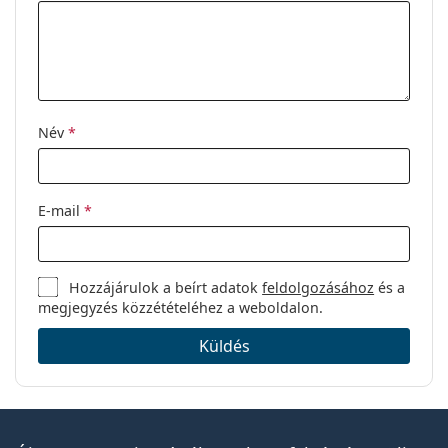
Kód:
0VO4177 280 52
Név
*
E-mail
*
Hozzájárulok a beírt adatok
feldolgozásához
és a
megjegyzés közzétételéhez a weboldalon.
Küldés