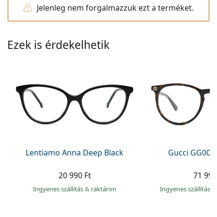
Precision
Jelenleg nem forgalmazzuk ezt a terméket.
Total
Ezek is érdekelhetik
Lentiamo Anna Deep Black
Gucci GG002
20 990 Ft
71 990
Ingyenes szállítás
&
raktáron
Ingyenes szállítás
&