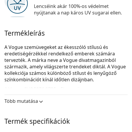
Lencséink akár 100%-os védelmet
nyújtanak a nap káros UV sugarai ellen.
Termékleírás
A Vogue szemüvegeket az ékesszóló stílusú és
eredetiségérzékkel rendelkező emberek számára
tervezték. A márka neve a Vogue divatmagazinból
származik, amely világszerte trendeket diktál. A Vogue
kollekciója számos különböző stílust és lenyűgöző
színkombinációt kínál időtlen dizájnban.
A
Vogue 0VO5276 2738
női szemüveg.
Nézze meg, hogyan áll Önnek ez a szemüveg a
Több mutatása
Lentiamo virtuális próbafunkciójával.
Szemüvegkeret
Termék specifikációk
A keret kék színe tökéletesen illik a hűvös
bőrtónushoz és a világosbarna, fekete vagy