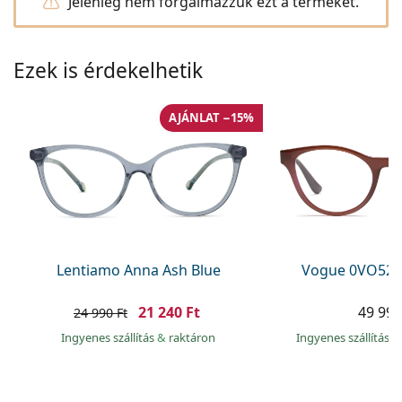
Jelenleg nem forgalmazzuk ezt a terméket.
Precision
Total
Ezek is érdekelhetik
AJÁNLAT −15%
Lentiamo Anna Ash Blue
Vogue 0VO527
21 240 Ft
49 990
24 990 Ft
Ingyenes szállítás
&
raktáron
Ingyenes szállítás
&