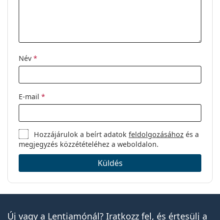
Név
*
E-mail
*
Hozzájárulok a beírt adatok
feldolgozásához
és a
megjegyzés közzétételéhez a weboldalon.
Küldés
Új vagy a Lentiamónál? Iratkozz fel, és értesülj a